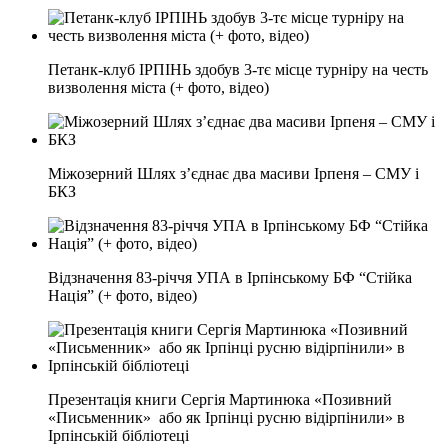
Петанк-клуб ІРПІНЬ здобув 3-тє місце турніру на честь
визволення міста (+ фото, відео)
Міжозерний Шлях з’єднає два масиви Ірпеня – СМУ і
БКЗ
Відзначення 83-річчя УПА в Ірпінському БФ “Стійка
Нація” (+ фото, відео)
Презентація книги Сергія Мартинюка «Позивний
«Письменник» або як Ірпінці русню відірпінили» в
Ірпінській бібліотеці