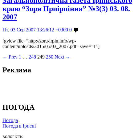
Загальнополітична газета Ірпінського
краю “Зоря Приірпіння” №3(3) 03. 08.
2007
Пт, 03 Сер 2007 13:26:12 +0300
0
[gview file=”http://zora-irpin.info/wp-
content/uploads/2015/05/03_2007.pdf” save=”1″]
← Prev
1
…
248
249
250
Next →
Реклама
ПОГОДА
Погода
Погода в
Ірпені
вологість: