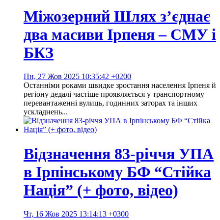
Міжозерний Шлях з’єднає
два масиви Ірпеня – СМУ і
БКЗ
Пн, 27 Жов 2025 10:35:42 +0200
Останніми роками швидке зростання населення Ірпеня й
регіону дедалі частіше проявляється у транспортному
перевантаженні вулиць, годинних заторах та інших
ускладнень...
Відзначення 83-річчя УПА
в Ірпінському БФ “Стійка
Нація” (+ фото, відео)
Чт, 16 Жов 2025 13:14:13 +0300