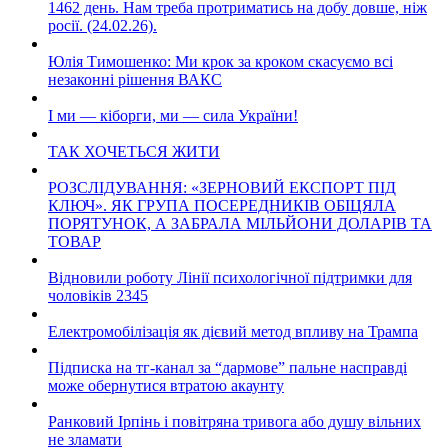
1462 день. Нам треба протриматись на добу довше, ніж
росії. (24.02.26).
Юлія Тимошенко: Ми крок за кроком скасуємо всі
незаконні рішення ВАКС
І ми — кіборги, ми — сила України!
ТАК ХОЧЕТЬСЯ ЖИТИ
РОЗСЛІДУВАННЯ: «ЗЕРНОВИЙ ЕКСПОРТ ПІД
КЛЮЧ». ЯК ГРУПА ПОСЕРЕДНИКІВ ОБІЦЯЛА
ПОРЯТУНОК, А ЗАБРАЛА МІЛЬЙОНИ ДОЛАРІВ ТА
ТОВАР
Відновили роботу Лінії психологічної підтримки для
чоловіків 2345
Електромобілізація як дієвий метод впливу на Трампа
Підписка на тг-канал за “дармове” пальне насправді
може обернутися втратою акаунту
Ранковий Ірпінь і повітряна тривога або душу вільних
не зламати