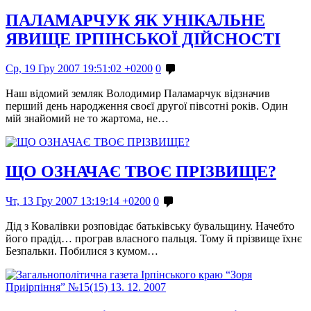
ПАЛАМАРЧУК ЯК УНІКАЛЬНЕ
ЯВИЩЕ ІРПІНСЬКОЇ ДІЙСНОСТІ
Ср, 19 Гру 2007 19:51:02 +0200
0
Наш відомий земляк Володимир Паламарчук відзначив
перший день народження своєї другої півсотні років. Один
мій знайомий не то жартома, не…
ЩО ОЗНАЧАЄ ТВОЄ ПРІЗВИЩЕ?
Чт, 13 Гру 2007 13:19:14 +0200
0
Дід з Ковалівки розповідає батьківську бувальщину. Начебто
його прадід… програв власного пальця. Тому й прізвище їхнє
Безпальки. Побилися з кумом…