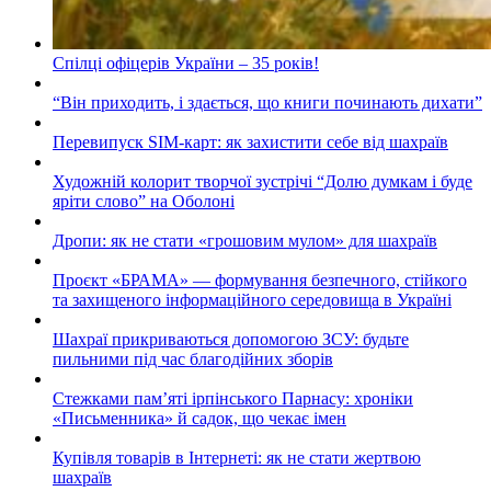
Спілці офіцерів України – 35 років!
“Він приходить, і здається, що книги починають дихати”
Перевипуск SIM-карт: як захистити себе від шахраїв
Художній колорит творчої зустрічі “Долю думкам і буде
яріти слово” на Оболоні
Дропи: як не стати «грошовим мулом» для шахраїв
Проєкт «БРАМА» — формування безпечного, стійкого
та захищеного інформаційного середовища в Україні
Шахраї прикриваються допомогою ЗСУ: будьте
пильними під час благодійних зборів
Стежками пам’яті ірпінського Парнасу: хроніки
«Письменника» й садок, що чекає імен
Купівля товарів в Інтернеті: як не стати жертвою
шахраїв