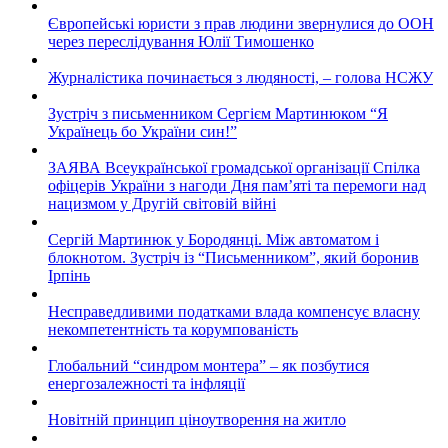
Європейські юристи з прав людини звернулися до ООН
через переслідування Юлії Тимошенко
Журналістика починається з людяності, – голова НСЖУ
Зустріч з письменником Сергієм Мартинюком “Я
Українець бо України син!”
ЗАЯВА Всеукраїнської громадської організації Спілка
офіцерів України з нагоди Дня пам’яті та перемоги над
нацизмом у Другій світовій війні
Сергій Мартинюк у Бородянці. Між автоматом і
блокнотом. Зустріч із “Письменником”, який боронив
Ірпінь
Несправедливими податками влада компенсує власну
некомпетентність та корумпованість
Глобальний “синдром монтера” – як позбутися
енергозалежності та інфляції
Новітній принцип ціноутворення на житло