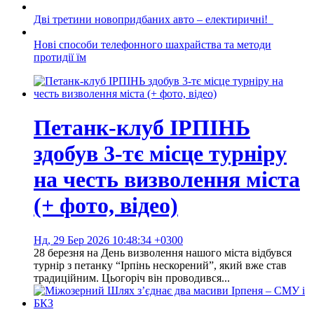
Дві третини новопридбаних авто – електиричні!
Нові способи телефонного шахрайства та методи
протидії їм
Петанк-клуб ІРПІНЬ
здобув 3-тє місце турніру
на честь визволення міста
(+ фото, відео)
Нд, 29 Бер 2026 10:48:34 +0300
28 березня на День визволення нашого міста відбувся
турнір з петанку “Ірпінь нескорений”, який вже став
традиційним. Цьогоріч він проводився...