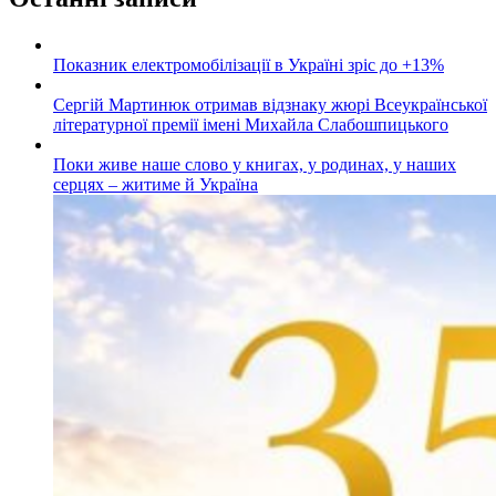
Показник електромобілізації в Україні зріс до +13%
Сергій Мартинюк отримав відзнаку жюрі Всеукраїнської
літературної премії імені Михайла Слабошпицького
Поки живе наше слово у книгах, у родинах, у наших
серцях – житиме й Україна