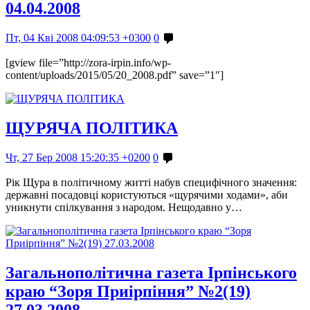
04.04.2008
Пт, 04 Кві 2008 04:09:53 +0300
0
[gview file=”http://zora-irpin.info/wp-
content/uploads/2015/05/20_2008.pdf” save=”1″]
ЩУРЯЧА ПОЛІТИКА
Чт, 27 Бер 2008 15:20:35 +0200
0
Рік Щура в політичному житті набув специфічного значення:
державні посадовці користуються «щурячими ходами», аби
уникнути спілкування з народом. Нещодавно у…
Загальнополітична газета Ірпінського
краю “Зоря Приірпіння” №2(19)