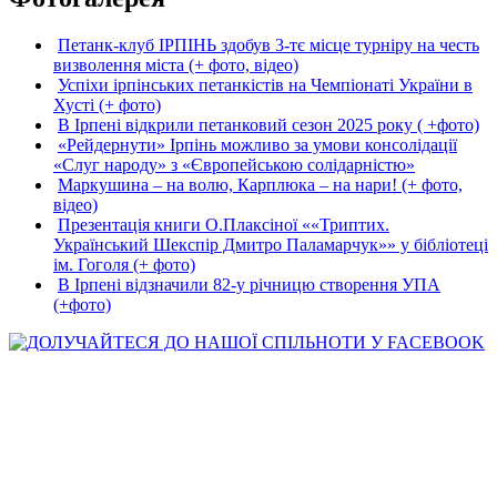
Петанк-клуб ІРПІНЬ здобув 3-тє місце турніру на честь
визволення міста (+ фото, відео)
Успіхи ірпінських петанкістів на Чемпіонаті України в
Хусті (+ фото)
В Ірпені відкрили петанковий сезон 2025 року ( +фото)
«Рейдернути» Ірпінь можливо за умови консолідації
«Слуг народу» з «Європейською солідарністю»
Маркушина – на волю, Карплюка – на нари! (+ фото,
відео)
Презентація книги О.Плаксіної ««Триптих.
Український Шекспір Дмитро Паламарчук»» у бібліотеці
ім. Гоголя (+ фото)
В Ірпені відзначили 82-у річницю створення УПА
(+фото)