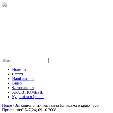
Новини
Статті
Наші автори
Відео
Фотогалерея
АРХІВ НОМЕРІВ
Куди піти в Ірпені
Home
/
Загальнополітична газета Ірпінського краю “Зоря
Приірпіння” №7(24) 09.10.2008