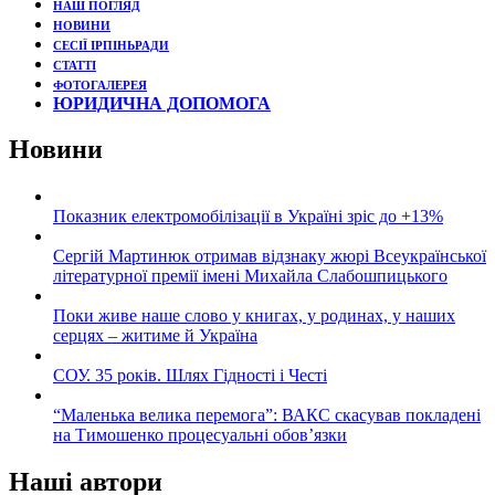
НАШ ПОГЛЯД
НОВИНИ
СЕСІЇ ІРПІНЬРАДИ
СТАТТІ
ФОТОГАЛЕРЕЯ
ЮРИДИЧНА ДОПОМОГА
Новини
Показник електромобілізації в Україні зріс до +13%
Сергій Мартинюк отримав відзнаку жюрі Всеукраїнської
літературної премії імені Михайла Слабошпицького
Поки живе наше слово у книгах, у родинах, у наших
серцях – житиме й Україна
СОУ. 35 років. Шлях Гідності і Честі
“Маленька велика перемога”: ВАКС скасував покладені
на Тимошенко процесуальні обов’язки
Наші автори