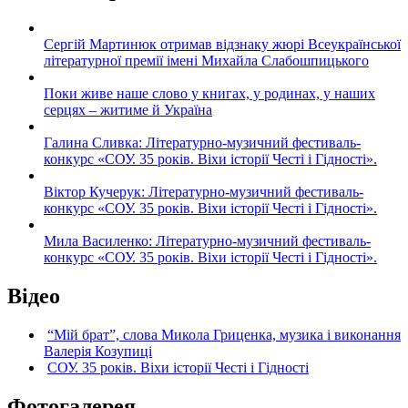
Сергій Мартинюк отримав відзнаку жюрі Всеукраїнської
літературної премії імені Михайла Слабошпицького
Поки живе наше слово у книгах, у родинах, у наших
серцях – житиме й Україна
Галина Сливка: Літературно-музичний фестиваль-
конкурс «СОУ. 35 років. Віхи історії Честі і Гідності».
Віктор Кучерук: Літературно-музичний фестиваль-
конкурс «СОУ. 35 років. Віхи історії Честі і Гідності».
Мила Василенко: Літературно-музичний фестиваль-
конкурс «СОУ. 35 років. Віхи історії Честі і Гідності».
Відео
“Мій брат”, слова Микола Гриценка, музика і виконання
Валерія Козупиці
СОУ. 35 років. Віхи історії Честі і Гідності
Фотогалерея