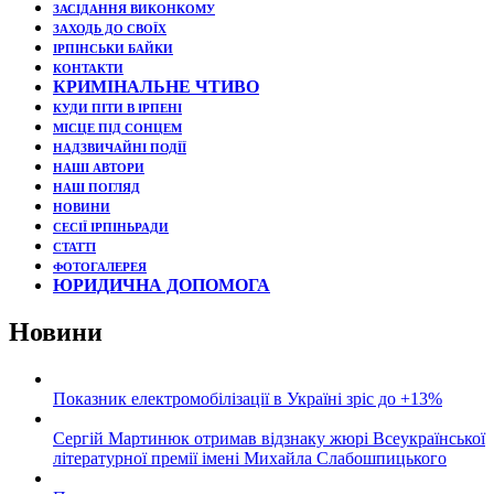
ЗАСІДАННЯ ВИКОНКОМУ
ЗАХОДЬ ДО СВОЇХ
ІРПІНСЬКИ БАЙКИ
КОНТАКТИ
КРИМІНАЛЬНЕ ЧТИВО
КУДИ ПІТИ В ІРПЕНІ
МІСЦЕ ПІД СОНЦЕМ
НАДЗВИЧАЙНІ ПОДЇЇ
НАШІ АВТОРИ
НАШ ПОГЛЯД
НОВИНИ
СЕСІЇ ІРПІНЬРАДИ
СТАТТІ
ФОТОГАЛЕРЕЯ
ЮРИДИЧНА ДОПОМОГА
Новини
Показник електромобілізації в Україні зріс до +13%
Сергій Мартинюк отримав відзнаку жюрі Всеукраїнської
літературної премії імені Михайла Слабошпицького