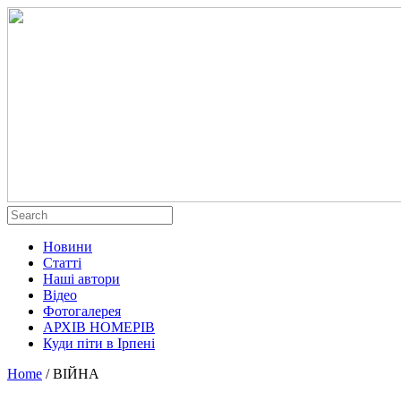
Новини
Статті
Наші автори
Відео
Фотогалерея
АРХІВ НОМЕРІВ
Куди піти в Ірпені
Home
/
ВІЙНА