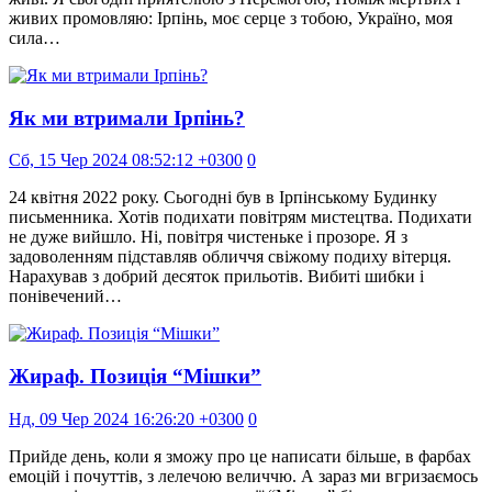
живих промовляю: Ірпінь, моє серце з тобою, Україно, моя
сила…
Як ми втримали Ірпінь?
Сб, 15 Чер 2024 08:52:12 +0300
0
24 квітня 2022 року. Сьогодні був в Ірпінському Будинку
письменника. Хотів подихати повітрям мистецтва. Подихати
не дуже вийшло. Ні, повітря чистеньке і прозоре. Я з
задоволенням підставляв обличчя свіжому подиху вітерця.
Нарахував з добрий десяток прильотів. Вибиті шибки і
понівечений…
Жираф. Позиція “Мішки”
Нд, 09 Чер 2024 16:26:20 +0300
0
Прийде день, коли я зможу про це написати більше, в фарбах
емоцій і почуттів, з лелечою величчю. А зараз ми вгризаємось