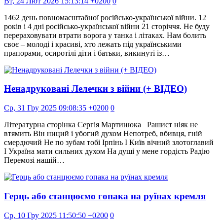
Вт, 24 Лют 2026 15:13:14 +0200
0
1462 день повномасштабної російсько-української війни. 12
років і 4 дні російсько-української війни 21 сторіччя. Не буду
перераховувати втрати ворога у танка і літаках. Нам болить
своє – молоді і красиві, хто лежать під українськими
прапорами, осиротілі діти і батьки, викинуті із…
Ненадруковані Лелечки з війни (+ ВІДЕО)
Ср, 31 Гру 2025 09:08:35 +0200
0
Літературна сторінка Сергія Мартинюка Рашист ніяк не
втямить Він ниций і убогий духом Непотреб, вбивця, гній
смердючий Не по зубам тобі Ірпінь І Київ вічний злотоглавий
І Україна мати сильних духом На душі у мене гордість Радію
Перемозі нашій…
Герць або станцюємо гопака на руїнах кремля
Ср, 10 Гру 2025 11:50:50 +0200
0