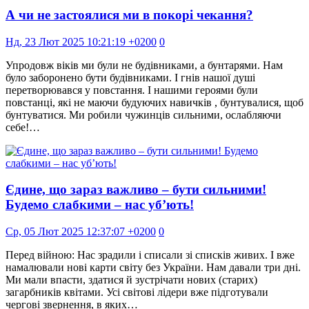
А чи не застоялися ми в покорі чекання?
Нд, 23 Лют 2025 10:21:19 +0200
0
Упродовж віків ми були не будівниками, а бунтарями. Нам
було заборонено бути будівниками. І гнів нашої душі
перетворювався у повстання. І нашими героями були
повстанці, які не маючи будуючих навичків , бунтувалися, щоб
бунтуватися. Ми робили чужинців сильними, ослабляючи
себе!…
Єдине, що зараз важливо – бути сильними!
Будемо слабкими – нас уб’ють!
Ср, 05 Лют 2025 12:37:07 +0200
0
Перед війною: Нас зрадили і списали зі списків живих. І вже
намалювали нові карти світу без України. Нам давали три дні.
Ми мали впасти, здатися й зустрічати нових (старих)
загарбників квітами. Усі світові лідери вже підготували
чергові звернення, в яких…