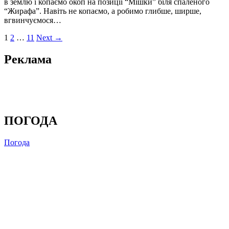
в землю і копаємо окоп на позиції “Мішки” біля спаленого
“Жирафа”. Навіть не копаємо, а робимо глибше, ширше,
вгвинчуємося…
1
2
…
11
Next →
Реклама
ПОГОДА
Погода