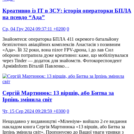
Креативно із ІТ в ЗСУ: історія операторки БПЛА
на псевдо “Ада”
Ср, 04 Гру 2024 09:37:11 +0200
0
Знайомтеся: операторка БПЛА 411 окремого батальйону
безпілотних авіаційних комплексів Анастасія з позивним
«Ада». Їй 32 роки, вона пілот FPV-дрона, і до лав Сил
оборони потрапила дуже креативно: каже, що мобілізувалася
через Tinder — додаток для знайомств. Фотокореспондент
АрміяInform Віталій Павленко…
Сергій Мартинюк: 13 віршів, або Битва за
Ірпінь змінила світ
Чт, 15 Сер 2024 09:28:59 +0300
0
Нещодавно у видавництві «Міленіум» вийшло 2-ге видання
накладом книга Сергія Мартинюка «13 віршів, або Битва за
Ірпінь змінила світ». Пропонуємо до Вашої уваги уривки з