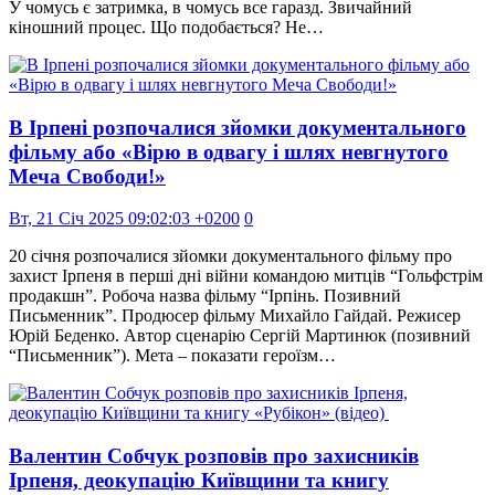
У чомусь є затримка, в чомусь все гаразд. Звичайний
кіношний процес. Що подобається? Не…
В Ірпені розпочалися зйомки документального
фільму або «Вірю в одвагу і шлях невгнутого
Меча Свободи!»
Вт, 21 Січ 2025 09:02:03 +0200
0
20 січня розпочалися зйомки документального фільму про
захист Ірпеня в перші дні війни командою митців “Гольфстрім
продакшн”. Робоча назва фільму “Ірпінь. Позивний
Письменник”. Продюсер фільму Михайло Гайдай. Режисер
Юрій Беденко. Автор сценарію Сергій Мартинюк (позивний
“Письменник”). Мета – показати героїзм…
Валентин Собчук розповів про захисників
Ірпеня, деокупацію Київщини та книгу