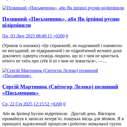
Позивний «Письменник», або Як ірпінці русню
відірпінили
Пн, 03 Лют 2025 08:49:15 +0200
0
(Уривок із книжки) «Це справжній, не надуманий і навмисно
не вигаданий, не підкрашений і не підроблений великої душі
документ, одверта сповідь людини, що ні з чим не криється,
нічого не таїть про себе й ні з чим не ховається», —…
Сергій Мартинюк (Світогор Лелеко) позивний
«Письменник»
Ср, 22 Січ 2025 12:15:52 +0200
0
Або як Ірпінці bусню відірпінили Другий день. Вівторок
промайнув в записах інтерв’ю, пошуках місць для зйомок. Я в
принципі задоволений процесом і роботою знімальної групи.