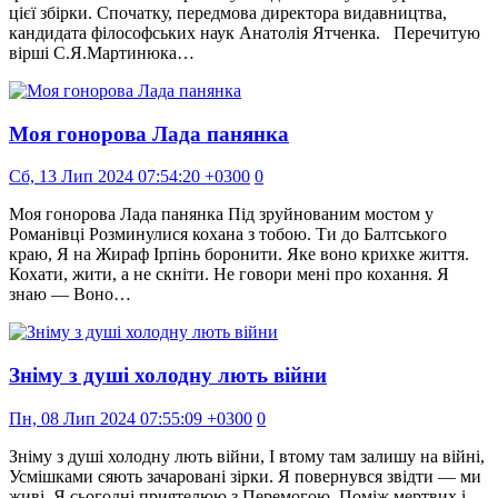
цієї збірки. Спочатку, передмова директора видавництва,
кандидата філософських наук Анатолія Ятченка. Перечитую
вірші С.Я.Мартинюка…
Моя гонорова Лада панянка
Сб, 13 Лип 2024 07:54:20 +0300
0
Моя гонорова Лада панянка Під зруйнованим мостом у
Романівці Розминулися кохана з тобою. Ти до Балтського
краю, Я на Жираф Ірпінь боронити. Яке воно крихке життя.
Кохати, жити, а не скніти. Не говори мені про кохання. Я
знаю — Воно…
Зніму з душі холодну лють війни
Пн, 08 Лип 2024 07:55:09 +0300
0
Зніму з душі холодну лють війни, І втому там залишу на війні,
Усмішками сяють зачаровані зірки. Я повернувся звідти — ми
живі. Я сьогодні приятелюю з Перемогою, Поміж мертвих і