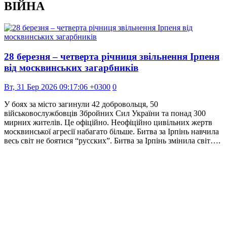
ВІЙНА
28 березня – четверта річниця звільнення Ірпеня
від москвинських загарбників
Вт, 31 Бер 2026 09:17:06 +0300
0
У боях за місто загинули 42 добровольця, 50
військовослужбовців Збройних Сил України та понад 300
мирних жителів. Це офіційно. Неофіційно цивільних жертв
москвинської агресії набагато більше. Битва за Ірпінь навчила
весь світ не боятися “русских”. Битва за Ірпінь змінила світ….