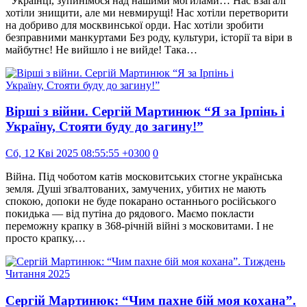
Українці, зупинімося над нашими могилами… Нас взагалі
хотіли знищити, але ми невмирущі! Нас хотіли перетворити
на добриво для москвинської орди. Нас хотіли зробити
безправними манкуртами Без роду, культури, історії та віри в
майбутнє! Не вийшло і не вийде! Така…
Вірші з війни. Сергій Мартинюк “Я за Ірпінь і
Україну, Стояти буду до загину!”
Сб, 12 Кві 2025 08:55:55 +0300
0
Війна. Під чоботом катів московитських стогне українська
земля. Душі зґвалтованих, замучених, убитих не мають
спокою, допоки не буде покарано останнього російського
покидька — від путіна до рядового. Маємо покласти
переможну крапку в 368-річній війні з московитами. І не
просто крапку,…
Сергій Мартинюк: “Чим пахне бій моя кохана”.