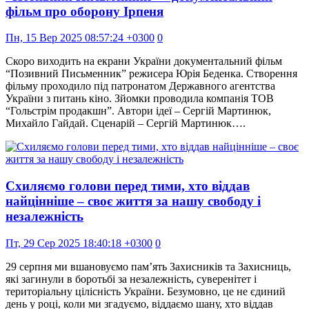
фільм про оборону Ірпеня
Пн, 15 Вер 2025 08:57:24 +0300
0
Скоро виходить на екрани України документальний фільм
“Позивний Письменник” режисера Юрія Беденка. Створення
фільму проходило під патронатом Державного агентства
України з питань кіно. Зйомки проводила компанія ТОВ
“Гольстрім продакшн”. Автори ідеї – Сергій Мартинюк,
Михайло Гайдай. Сценарій – Сергій Мартинюк….
Схиляємо голови перед тими, хто віддав
найцінніше – своє життя за нашу свободу і
незалежність
Пт, 29 Сер 2025 18:40:18 +0300
0
29 серпня ми вшановуємо пам’ять Захисників та Захисниць,
які загинули в боротьбі за незалежність, суверенітет і
територіальну цілісність України. Безумовно, це не єдиний
день у році, коли ми згадуємо, віддаємо шану, хто віддав