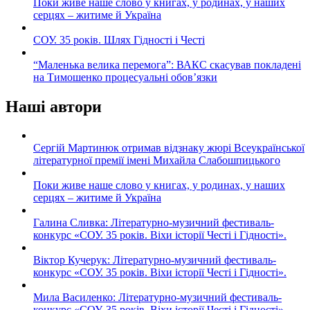
Поки живе наше слово у книгах, у родинах, у наших
серцях – житиме й Україна
СОУ. 35 років. Шлях Гідності і Честі
“Маленька велика перемога”: ВАКС скасував покладені
на Тимошенко процесуальні обов’язки
Наші автори
Сергій Мартинюк отримав відзнаку жюрі Всеукраїнської
літературної премії імені Михайла Слабошпицького
Поки живе наше слово у книгах, у родинах, у наших
серцях – житиме й Україна
Галина Сливка: Літературно-музичний фестиваль-
конкурс «СОУ. 35 років. Віхи історії Честі і Гідності».
Віктор Кучерук: Літературно-музичний фестиваль-
конкурс «СОУ. 35 років. Віхи історії Честі і Гідності».
Мила Василенко: Літературно-музичний фестиваль-
конкурс «СОУ. 35 років. Віхи історії Честі і Гідності».