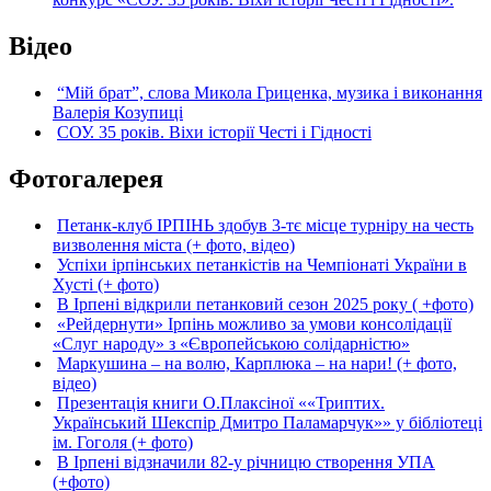
Відео
“Мій брат”, слова Микола Гриценка, музика і виконання
Валерія Козупиці
СОУ. 35 років. Віхи історії Честі і Гідності
Фотогалерея
Петанк-клуб ІРПІНЬ здобув 3-тє місце турніру на честь
визволення міста (+ фото, відео)
Успіхи ірпінських петанкістів на Чемпіонаті України в
Хусті (+ фото)
В Ірпені відкрили петанковий сезон 2025 року ( +фото)
«Рейдернути» Ірпінь можливо за умови консолідації
«Слуг народу» з «Європейською солідарністю»
Маркушина – на волю, Карплюка – на нари! (+ фото,
відео)
Презентація книги О.Плаксіної ««Триптих.
Український Шекспір Дмитро Паламарчук»» у бібліотеці
ім. Гоголя (+ фото)
В Ірпені відзначили 82-у річницю створення УПА
(+фото)