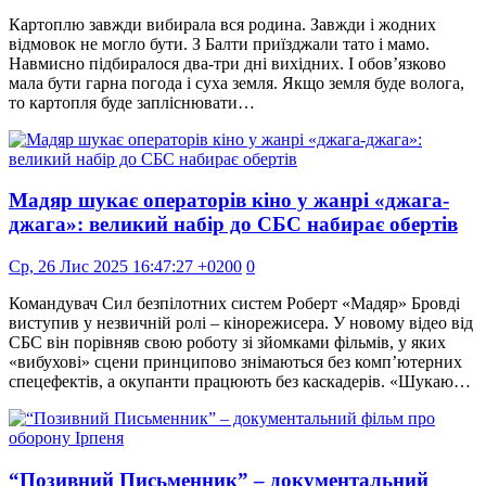
Картоплю завжди вибирала вся родина. Завжди і жодних
відмовок не могло бути. З Балти приїзджали тато і мамо.
Навмисно підбиралося два-три дні вихідних. І обов’язково
мала бути гарна погода і суха земля. Якщо земля буде волога,
то картопля буде запліснювати…
Мадяр шукає операторів кіно у жанрі «джага-
джага»: великий набір до СБС набирає обертів
Ср, 26 Лис 2025 16:47:27 +0200
0
Командувач Сил безпілотних систем Роберт «Мадяр» Бровді
виступив у незвичній ролі – кінорежисера. У новому відео від
СБС він порівняв свою роботу зі зйомками фільмів, у яких
«вибухові» сцени принципово знімаються без комп’ютерних
спецефектів, а окупанти працюють без каскадерів. «Шукаю…
“Позивний Письменник” – документальний