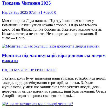
Тиждень Читання 2025
Нд, 23 Бер 2025 07:34:31 +0200
0
Моя гонорова Лада панянка Під зруйнованим мостом у
Романівці Розминулися кохана з тобою. Ти до Балтського
краю, Я на Жираф Ірпінь боронити. Яке воно крихке життя.
Кохати, жити, а не скніти. Не говори мені про кохання. Я
знаю — Воно…
Молитва під час окупації: віра допомогла людям
вижити
Пн, 10 Бер 2025 18:39:00 +0200
0
1 квітня, коли Бучу звільнили наші війська, то відбулися перші
заходи, щодо розмінування території, зачистки. Заїхали
журналісти, у місті ще залишалися тіла убитих людей, деякі
перебували на центральних вулицях, інші були закопані. Отець
Андрій – один з перших священників, які…