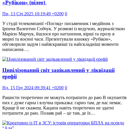
«Рубікон» (відео)
Пн, 13 Січ 2025 10:19:49 +0200
0
У студії телекомпанії «Погляд» письменник і медійник з
Ірпеня Валентин Собчук. У розмові із ведучою, журналісткою
Марією Марчук, йшлося про натхнення, вірші та прозу в
мирні та воєнні часи. Презентували книжку «Рубікон»,
обговорили задум і найяскравіші та найскладніші моменти
написання….
Цивілізований світ зацікавлений у ліквідації
ерефії
Нд, 15 Гру 2024 09:39:41 +0200
0
Рашисти теоретично не можуть потрапити до раю В окупантів
них є дуже гарна і влучна приказка: гарно там, де нас немає.
Краще й не скажеш. Кацапи навіть теоретично не здатні
потрапити до раю. Позаяк рай – це там, де їх…