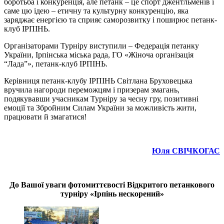
боротьба і конкуренція, але петанк – це спорт джентльменів і
саме цю ідею – етичну та культурну конкуренцію, яка
заряджає енергією та сприяє саморозвитку і поширює петанк-
клуб ІРПІНЬ.
Організаторами Турніру виступили – Федерація петанку
України, Ірпінська міська рада, ГО «Жіноча організація
“Лада”», петанк-клуб ІРПІНЬ.
Керівниця петанк-клубу ІРПІНЬ Світлана Бруховецька
вручила нагороди переможцям і призерам змагань,
подякувавши учасникам Турніру за чесну гру, позитивні
емоції та Збройним Силам України за можливість жити,
працювати й змагатися!
Юля СВІЧКОГАС
До Вашої уваги фотомиттєвості Відкритого петанкового
турніру «Ірпінь нескорений»