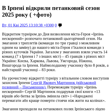
В Ірпені відкрили петанковий сезон
2025 року ( +фото)
Вт, 01 Кві 2025 13:10:38 +0300
0
Відкритим турніром до Дня визволення міста-Героя «Ірпінь
нескорений» розпочато петанковий цьогорічний сезон. На
змагання з триплетів (команди по три гравці з можливим
одним на заміну) до нашого міста-Героя з’їхалися команди з
різних куточків України. Загалом у змаганнях взяли участь 14
команд (7 з Ірпеня і 7 з інших міст) – 45 гравців з різних міст
України: Києва, Харкова, Львова, Ужгорода, Ніжина,
Вишгорода та Ірпеня. Наймолодшому учаснику було 8 років, а
найстаршій учасниці – 83 роки.
На урочистому відкритті турніру з вітальним словом виступив
захисник Ірпеня
Сергій Якович Мартинюк (військовий
позивний – Письменник).
Переможцям турніру «Ірпінь
нескорений» Сергій Мартинюк подарував свої книги «13
віршів або битва за Ірпінь змінила світ» і «Народжені
перемагати або краще померти стоячи ніж жити на колінах».
Змагання проходили на петанкових полях Ірпінського ліцею