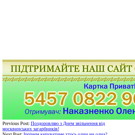
Previous Post:
Поздоровляю з Днем звільнення від
москвинських загарбників!
Next Post:
Ірпінем керуватиме хтось один чи одна?