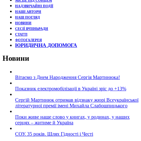
МІСЦЕ ПІД СОНЦЕМ
НАДЗВИЧАЙНІ ПОДЇЇ
НАШІ АВТОРИ
НАШ ПОГЛЯД
НОВИНИ
СЕСІЇ ІРПІНЬРАДИ
СТАТТІ
ФОТОГАЛЕРЕЯ
ЮРИДИЧНА ДОПОМОГА
Новини
Вітаємо з Днем Народження Сергія Мартинюка!
Показник електромобілізації в Україні зріс до +13%
Сергій Мартинюк отримав відзнаку жюрі Всеукраїнської
літературної премії імені Михайла Слабошпицького
Поки живе наше слово у книгах, у родинах, у наших
серцях – житиме й Україна
СОУ. 35 років. Шлях Гідності і Честі