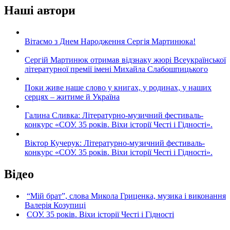
Наші автори
Вітаємо з Днем Народження Сергія Мартинюка!
Сергій Мартинюк отримав відзнаку жюрі Всеукраїнської
літературної премії імені Михайла Слабошпицького
Поки живе наше слово у книгах, у родинах, у наших
серцях – житиме й Україна
Галина Сливка: Літературно-музичний фестиваль-
конкурс «СОУ. 35 років. Віхи історії Честі і Гідності».
Віктор Кучерук: Літературно-музичний фестиваль-
конкурс «СОУ. 35 років. Віхи історії Честі і Гідності».
Відео
“Мій брат”, слова Микола Гриценка, музика і виконання
Валерія Козупиці
СОУ. 35 років. Віхи історії Честі і Гідності