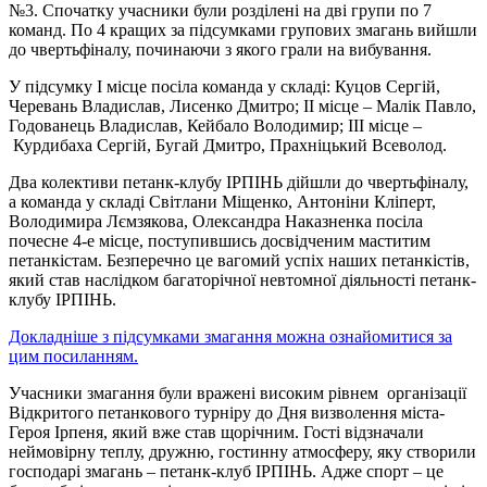
№3. Спочатку учасники були розділені на дві групи по 7
команд. По 4 кращих за підсумками групових змагань вийшли
до чвертьфіналу, починаючи з якого грали на вибування.
У підсумку І місце посіла команда у складі: Куцов Сергій,
Черевань Владислав, Лисенко Дмитро; ІІ місце – Малік Павло,
Годованець Владислав, Кейбало Володимир; ІІІ місце –
Курдибаха Сергій, Бугай Дмитро, Прахніцький Всеволод.
Два колективи петанк-клубу ІРПІНЬ дійшли до чвертьфіналу,
а команда у складі Світлани Міщенко, Антоніни Кліперт,
Володимира Лємзякова, Олександра Наказненка посіла
почесне 4-е місце, поступившись досвідченим маститим
петанкістам. Безперечно це вагомий успіх наших петанкістів,
який став наслідком багаторічної невтомної діяльності петанк-
клубу ІРПІНЬ.
Докладніше з підсумками змагання можна ознайомитися за
цим посиланням.
Учасники змагання були вражені високим рівнем організації
Відкритого петанкового турніру до Дня визволення міста-
Героя Ірпеня, який вже став щорічним. Гості відзначали
неймовірну теплу, дружню, гостинну атмосферу, яку створили
господарі змагань – петанк-клуб ІРПІНЬ. Адже спорт – це