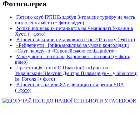
Фотогалерея
Петанк-клуб ІРПІНЬ здобув 3-тє місце турніру на честь
визволення міста (+ фото, відео)
Успіхи ірпінських петанкістів на Чемпіонаті України в
Хусті (+ фото)
В Ірпені відкрили петанковий сезон 2025 року ( +фото)
«Рейдернути» Ірпінь можливо за умови консолідації
«Слуг народу» з «Європейською солідарністю»
Маркушина – на волю, Карплюка – на нари! (+ фото,
відео)
Презентація книги О.Плаксіної ««Триптих.
Український Шекспір Дмитро Паламарчук»» у бібліотеці
ім. Гоголя (+ фото)
В Ірпені відзначили 82-у річницю створення УПА
(+фото)