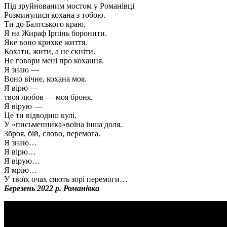
Під зруйнованим мостом у Романівці
Розминулися кохана з тобою.
Ти до Балтського краю,
Я на Жираф Ірпінь боронити.
Яке воно крихке життя.
Кохати, жити, а не скніти.
Не говори мені про кохання.
Я знаю —
Воно вічне, кохана моя.
Я вірю —
твоя любов — моя броня.
Я вірую —
Це ти відводиш кулі.
У «письменника»­воїна інша доля.
Зброя, бій, слово, перемога.
Я знаю…
Я вірю…
Я вірую…
Я мрію…
У твоїх очах сяють зорі перемоги…
Березень 2022 р. Романівка