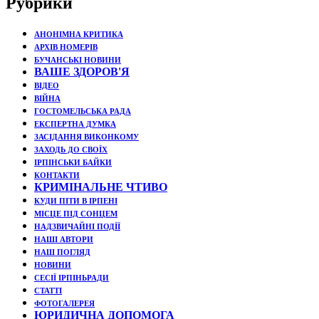
Рубрики
АНОНІМНА КРИТИКА
АРХІВ НОМЕРІВ
БУЧАНСЬКІ НОВИНИ
ВАШЕ ЗДОРОВ'Я
ВІДЕО
ВІЙНА
ГОСТОМЕЛЬСЬКА РАДА
ЕКСПЕРТНА ДУМКА
ЗАСІДАННЯ ВИКОНКОМУ
ЗАХОДЬ ДО СВОЇХ
ІРПІНСЬКИ БАЙКИ
КОНТАКТИ
КРИМІНАЛЬНЕ ЧТИВО
КУДИ ПІТИ В ІРПЕНІ
МІСЦЕ ПІД СОНЦЕМ
НАДЗВИЧАЙНІ ПОДЇЇ
НАШІ АВТОРИ
НАШ ПОГЛЯД
НОВИНИ
СЕСІЇ ІРПІНЬРАДИ
СТАТТІ
ФОТОГАЛЕРЕЯ
ЮРИДИЧНА ДОПОМОГА