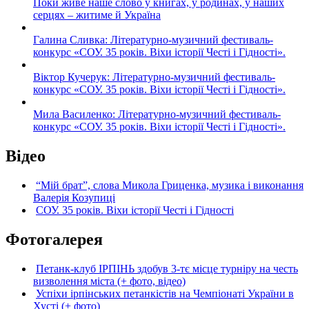
Поки живе наше слово у книгах, у родинах, у наших
серцях – житиме й Україна
Галина Сливка: Літературно-музичний фестиваль-
конкурс «СОУ. 35 років. Віхи історії Честі і Гідності».
Віктор Кучерук: Літературно-музичний фестиваль-
конкурс «СОУ. 35 років. Віхи історії Честі і Гідності».
Мила Василенко: Літературно-музичний фестиваль-
конкурс «СОУ. 35 років. Віхи історії Честі і Гідності».
Відео
“Мій брат”, слова Микола Гриценка, музика і виконання
Валерія Козупиці
СОУ. 35 років. Віхи історії Честі і Гідності
Фотогалерея
Петанк-клуб ІРПІНЬ здобув 3-тє місце турніру на честь
визволення міста (+ фото, відео)
Успіхи ірпінських петанкістів на Чемпіонаті України в
Хусті (+ фото)