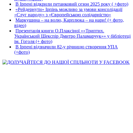
В Ірпені відкрили петанковий сезон 2025 року ( +фото)
«Рейдернути» Ірпінь можливо за умови консолідації
«Слуг народу» з «Європейською солідарністю»
Маркушина – на волю, Карплюка – на нари! (+ фото,
відео)
Презентація книги О.Плаксіної ««Триптих.
Український Шекспір Дмитро Паламарчук»» у бібліотеці
ім. Гоголя (+ фото)
В Ірпені відзначили 82-у річницю створення УПА
(+фото)