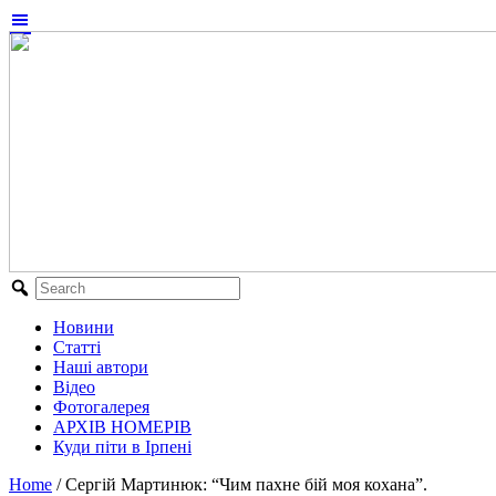
Новини
Статті
Наші автори
Відео
Фотогалерея
АРХІВ НОМЕРІВ
Куди піти в Ірпені
Home
/
Сергій Мартинюк: “Чим пахне бій моя кохана”.