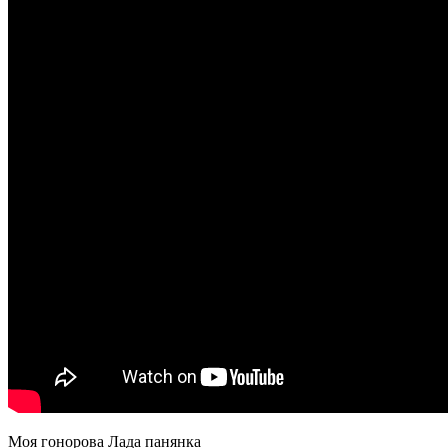
Моя гонорова Лада панянка