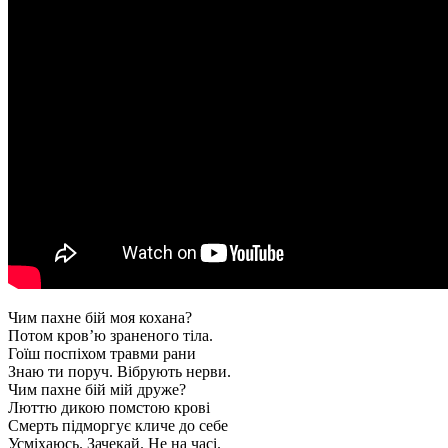
Чим пахне бій моя кохана?
Потом кров’ю зраненого тіла.
Гоїш поспіхом травми рани
Знаю ти поруч. Вібрують нерви.
Чим пахне бій мій друже?
Люттю дикою помстою крові
Смерть підморгує кличе до себе
Усміхаюсь. Зачекай. Не на часі.