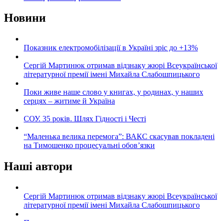
Новини
Показник електромобілізації в Україні зріс до +13%
Сергій Мартинюк отримав відзнаку жюрі Всеукраїнської
літературної премії імені Михайла Слабошпицького
Поки живе наше слово у книгах, у родинах, у наших
серцях – житиме й Україна
СОУ. 35 років. Шлях Гідності і Честі
“Маленька велика перемога”: ВАКС скасував покладені
на Тимошенко процесуальні обов’язки
Наші автори
Сергій Мартинюк отримав відзнаку жюрі Всеукраїнської
літературної премії імені Михайла Слабошпицького