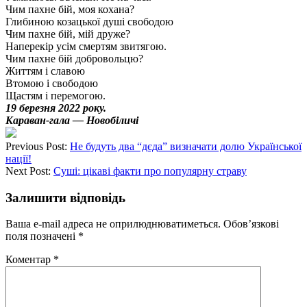
Чим пахне бій, моя кохана?
Глибиною козацької душі свободою
Чим пахне бій, мій друже?
Наперекір усім смертям звитягою.
Чим пахне бій добровольцю?
Життям і славою
Втомою і свободою
Щастям і перемогою.
19 березня 2022 року.
Караван-гала — Новобіличі
Previous Post:
Не будуть два “дєда” визначати долю Української
нації!
Next Post:
Суші: цікаві факти про популярну страву
Залишити відповідь
Ваша e-mail адреса не оприлюднюватиметься.
Обов’язкові
поля позначені
*
Коментар
*