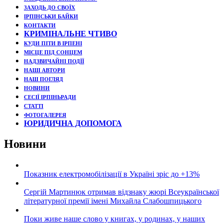
ЗАХОДЬ ДО СВОЇХ
ІРПІНСЬКИ БАЙКИ
КОНТАКТИ
КРИМІНАЛЬНЕ ЧТИВО
КУДИ ПІТИ В ІРПЕНІ
МІСЦЕ ПІД СОНЦЕМ
НАДЗВИЧАЙНІ ПОДЇЇ
НАШІ АВТОРИ
НАШ ПОГЛЯД
НОВИНИ
СЕСІЇ ІРПІНЬРАДИ
СТАТТІ
ФОТОГАЛЕРЕЯ
ЮРИДИЧНА ДОПОМОГА
Новини
Показник електромобілізації в Україні зріс до +13%
Сергій Мартинюк отримав відзнаку жюрі Всеукраїнської
літературної премії імені Михайла Слабошпицького
Поки живе наше слово у книгах, у родинах, у наших