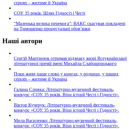
серцях – житиме й Україна
СОУ. 35 років. Шлях Гідності і Честі
“Маленька велика перемога”: ВАКС скасував покладені
на Тимошенко процесуальні обов’язки
Наші автори
Сергій Мартинюк отримав відзнаку жюрі Всеукраїнської
літературної премії імені Михайла Слабошпицького
Поки живе наше слово у книгах, у родинах, у наших
серцях – житиме й Україна
Галина Сливка: Літературно-музичний фестиваль-
конкурс «СОУ. 35 років. Віхи історії Честі і Гідності».
Віктор Кучерук: Літературно-музичний фестиваль-
конкурс «СОУ. 35 років. Віхи історії Честі і Гідності».
Мила Василенко: Літературно-музичний фестиваль-
конкурс «СОУ. 35 років. Віхи історії Честі і Гідності».