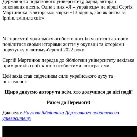
Державного податкового університету, барда, автора і
виконавця пісень. Одна з них «Я – українець» на вірші Сергія
Мартинюка із авторської збірки «13 віршів, або як битва за
Ірпінь змінила світ».
Усі присутні мали змогу особисто поспілкуватися з автором,
поділитися своїми історіями життя у окупації та історіями
порятунку у лютому-березні 2022 року.
Сергій Мартинюк передав до бібліотеки університету декілька
примірників своїх книг з особистими автографами.
Цей захід став свідченням сили українського духу та
незламності
Щиро дякуємо автору та всім, хто долучився до цієї події!
Разом до Перемоги!
Джерело:
Наукова бібліотека Державного податкового
університету