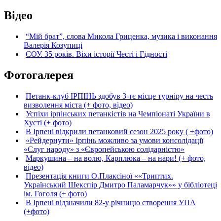
Відео
“Мій брат”, слова Микола Гриценка, музика і виконання
Валерія Козупиці
СОУ. 35 років. Віхи історії Честі і Гідності
Фотогалерея
Петанк-клуб ІРПІНЬ здобув 3-тє місце турніру на честь
визволення міста (+ фото, відео)
Успіхи ірпінських петанкістів на Чемпіонаті України в
Хусті (+ фото)
В Ірпені відкрили петанковий сезон 2025 року ( +фото)
«Рейдернути» Ірпінь можливо за умови консолідації
«Слуг народу» з «Європейською солідарністю»
Маркушина – на волю, Карплюка – на нари! (+ фото,
відео)
Презентація книги О.Плаксіної ««Триптих.
Український Шекспір Дмитро Паламарчук»» у бібліотеці
ім. Гоголя (+ фото)
В Ірпені відзначили 82-у річницю створення УПА
(+фото)