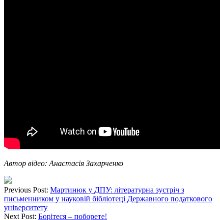
Автор відео: Анастасія Захарченко
Previous Post:
Мартинюк у ДПУ: літературна зустріч з
письменником у науковій бібліотеці Державного податкового
університету
Next Post:
Борітеся – поборете!