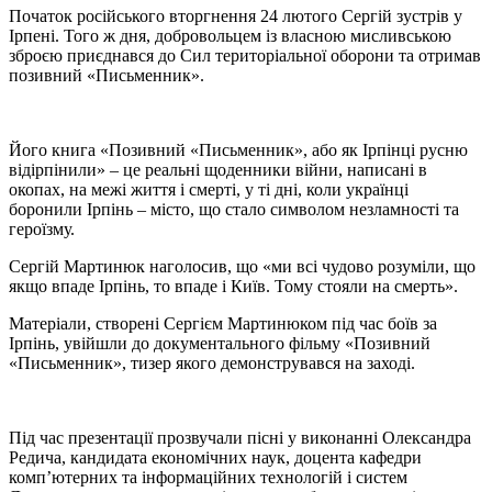
Початок російського вторгнення 24 лютого Сергій зустрів у
Ірпені. Того ж дня, добровольцем із власною мисливською
зброєю приєднався до Сил територіальної оборони та отримав
позивний «Письменник».
Його книга «Позивний «Письменник», або як Ірпінці русню
відірпінили» – це реальні щоденники війни, написані в
окопах, на межі життя і смерті, у ті дні, коли українці
боронили Ірпінь – місто, що стало символом незламності та
героїзму.
Сергій Мартинюк наголосив, що «ми всі чудово розуміли, що
якщо впаде Ірпінь, то впаде і Київ. Тому стояли на смерть».
Матеріали, створені Сергієм Мартинюком під час боїв за
Ірпінь, увійшли до документального фільму «Позивний
«Письменник», тизер якого демонструвався на заході.
Під час презентації прозвучали пісні у виконанні Олександра
Редича, кандидата економічних наук, доцента кафедри
комп’ютерних та інформаційних технологій і систем