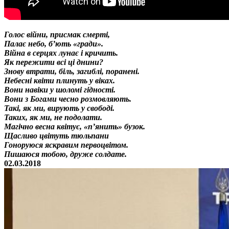
Голос війни, присмак смерті,
Палає небо, б’ють «гради».
Війна в серцях лунає і кричить.
Як пережити всі ці днини?
Знову втрати, біль, загиблі, поранені.
Небесні квіти плинуть у віках.
Вони навіки у шоломі гідності.
Вони з Богами чесно розмовляють.
Такі, як ми, вирують у свободі.
Таких, як ми, не подолати.
Магічно весна квітує, «п’янить» бузок.
Щасливо цвітуть тюльпани
Гоноруюся яскравим первоцвітом.
Пишаюся тобою, друже солдате.
02.03.
2018