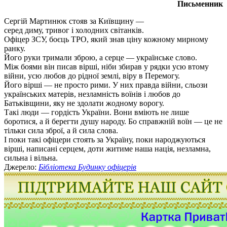
Письменник
Сергій Мартинюк стояв за Київщину —
серед диму, тривог і холодних світанків.
Офіцер ЗСУ, боєць ТРО, який знав ціну кожному мирному
ранку.
Його руки тримали зброю, а серце — українське слово.
Між боями він писав вірші, ніби збирав у рядки усю втому
війни, усю любов до рідної землі, віру в Перемогу.
Його вірші — не просто рими. У них правда війни, сльози
українських матерів, незламність воїнів і любов до
Батьківщини, яку не здолати жодному ворогу.
Такі люди — гордість України. Вони вміють не лише
боротися, а й берегти душу народу. Бо справжній воїн — це не
тільки сила зброї, а й сила слова.
І поки такі офіцери стоять за Україну, поки народжуються
вірші, написані серцем, доти житиме наша нація, незламна,
сильна і вільна.
Джерело:
Бібліотека Будинку офіцерів