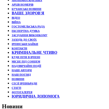
АНОНІМНА КРИТИКА
АРХІВ НОМЕРІВ
БУЧАНСЬКІ НОВИНИ
ВАШЕ ЗДОРОВ'Я
ВІДЕО
ВІЙНА
ГОСТОМЕЛЬСЬКА РАДА
ЕКСПЕРТНА ДУМКА
ЗАСІДАННЯ ВИКОНКОМУ
ЗАХОДЬ ДО СВОЇХ
ІРПІНСЬКИ БАЙКИ
КОНТАКТИ
КРИМІНАЛЬНЕ ЧТИВО
КУДИ ПІТИ В ІРПЕНІ
МІСЦЕ ПІД СОНЦЕМ
НАДЗВИЧАЙНІ ПОДЇЇ
НАШІ АВТОРИ
НАШ ПОГЛЯД
НОВИНИ
СЕСІЇ ІРПІНЬРАДИ
СТАТТІ
ФОТОГАЛЕРЕЯ
ЮРИДИЧНА ДОПОМОГА
Новини