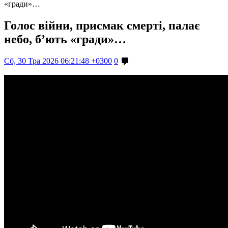
«гради»…
Голос війни, присмак смерті, палає
небо, б’ють «гради»…
Сб, 30 Тра 2026 06:21:48 +0300
0