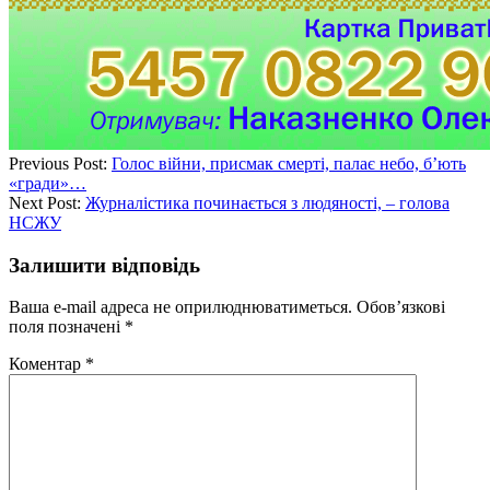
Previous Post:
Голос війни, присмак смерті, палає небо, б’ють
«гради»…
Next Post:
Журналістика починається з людяності, – голова
НСЖУ
Залишити відповідь
Ваша e-mail адреса не оприлюднюватиметься.
Обов’язкові
поля позначені
*
Коментар
*