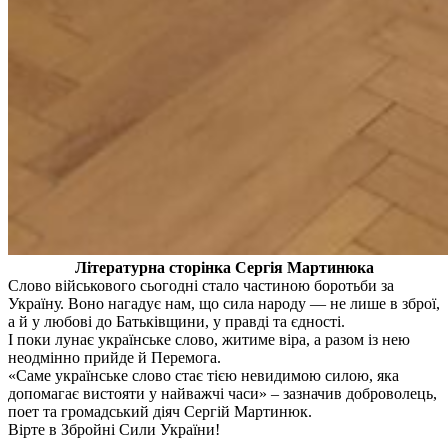
Літературна сторінка Сергія Мартинюка
Слово військового сьогодні стало частиною боротьби за
Україну. Воно нагадує нам, що сила народу — не лише в зброї,
а й у любові до Батьківщини, у правді та єдності.
І поки лунає українське слово, житиме віра, а разом із нею
неодмінно прийде й Перемога.
«Саме українське слово стає тією невидимою силою, яка
допомагає вистояти у найважчі часи» – зазначив доброволець,
поет та громадський діяч Сергій Мартинюк.
Вірте в Збройні Сили України!