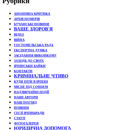
Рубрики
АНОНІМНА КРИТИКА
АРХІВ НОМЕРІВ
БУЧАНСЬКІ НОВИНИ
ВАШЕ ЗДОРОВ'Я
ВІДЕО
ВІЙНА
ГОСТОМЕЛЬСЬКА РАДА
ЕКСПЕРТНА ДУМКА
ЗАСІДАННЯ ВИКОНКОМУ
ЗАХОДЬ ДО СВОЇХ
ІРПІНСЬКИ БАЙКИ
КОНТАКТИ
КРИМІНАЛЬНЕ ЧТИВО
КУДИ ПІТИ В ІРПЕНІ
МІСЦЕ ПІД СОНЦЕМ
НАДЗВИЧАЙНІ ПОДЇЇ
НАШІ АВТОРИ
НАШ ПОГЛЯД
НОВИНИ
СЕСІЇ ІРПІНЬРАДИ
СТАТТІ
ФОТОГАЛЕРЕЯ
ЮРИДИЧНА ДОПОМОГА