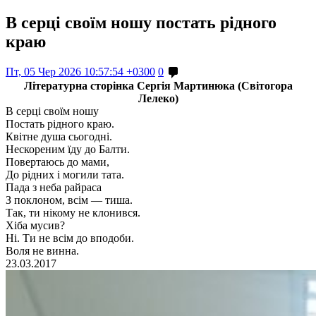
В серці своїм ношу постать рідного
краю
Пт, 05 Чер 2026 10:57:54 +0300
0
Літературна сторінка Сергія Мартинюка (Світогора
Лелеко)
В серці своїм ношу
Постать рідного краю.
Квітне душа сьогодні.
Нескореним їду до Балти.
Повертаюсь до мами,
До рідних і могили тата.
Пада з неба райраса
З поклоном, всім — тиша.
Так, ти нікому не клонився.
Хіба мусив?
Ні. Ти не всім до вподоби.
Воля не винна.
23.03.
2017