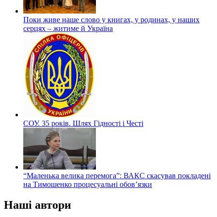
Поки живе наше слово у книгах, у родинах, у наших
серцях – житиме й Україна
СОУ. 35 років. Шлях Гідності і Честі
“Маленька велика перемога”: ВАКС скасував покладені
на Тимошенко процесуальні обов’язки
Наші автори