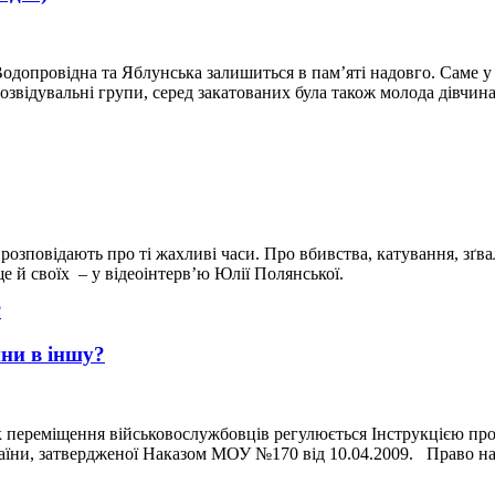
одопровідна та Яблунська залишиться в пам’яті надовго. Саме у 
розвідувальні групи, серед закатованих була також молода дівчин
розповідають про ті жахливі часи. Про вбивства, катування, зґва
ще й своїх – у відеоінтерв’ю Юлії Полянської.
ини в іншу?
 переміщення військовослужбовців регулюється Інструкцією пр
аїни, затвердженої Наказом МОУ №170 від 10.04.2009. Право н