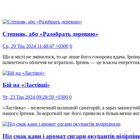
Степняк, або «Разобрать деревню»
Ср, 29 Тра 2024 11:48:47 +0300
0
Що в місті не змінилося, то це лише його гонорова вдача. Ірпін
шляхетного обличчя не втратило. Ірпінь — це власна енергет
Бій на «Ластівці»
Чт, 23 Тра 2024 09:28:59 +0300
0
«Ластівка» – величезний колишній санаторій, а зараз закинутий
нашого Ірпеня. За короткий час його привели в більш-менш ж
Під смак кави і аромат сигари окупантів відірпін