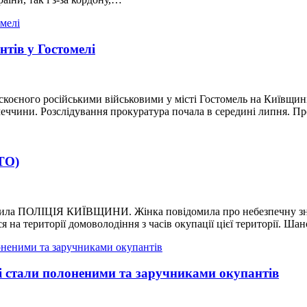
тів у Гостомелі
коєного російськими військовими у місті Гостомель на Київщині 
меччини. Розслідування прокуратура почала в середині липня. П
ТО)
омила ПОЛІЦІЯ КИЇВЩИНИ. Жінка повідомила про небезпечну зна
я на території домоволодіння з часів окупації цієї території. Ш
ці стали полоненими та заручниками окупантів