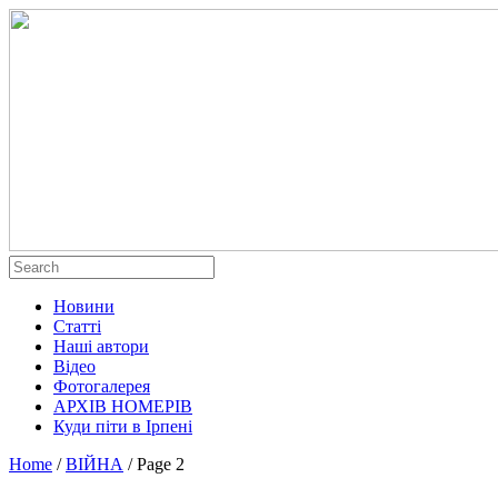
Новини
Статті
Наші автори
Відео
Фотогалерея
АРХІВ НОМЕРІВ
Куди піти в Ірпені
Home
/
ВІЙНА
/
Page 2