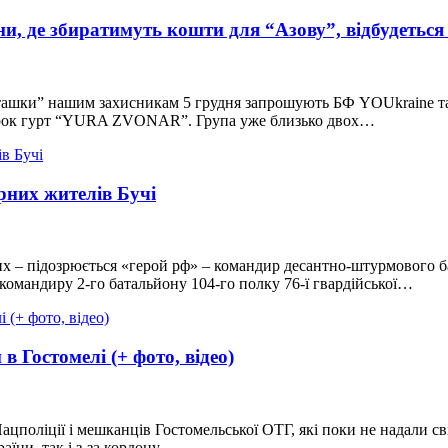
, де збиратимуть кошти для “Азову”, відбудеться 
пташки” нашим захисникам 5 грудня запрошують БФ YOUkraine 
п-рок гурт “YURA ZVONAR”. Група уже близько двох…
рних жителів Бучі
льних – підозрюється «герой рф» – командир десантно-штурмово
командиру 2-го батальйону 104-го полку 76-ї гвардійської…
 Гостомелі (+ фото, відео)
ацполіції і мешканців Гостомельської ОТГ, які поки не надали сві
аїни, так і з-за кордону,…