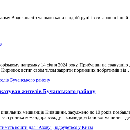
ському Водоканалі з чашкою кави в одній руці і з сигарою в іншій
в
різькому напрямку 14 січня 2024 року. Прибувши на евакуацію 
р Кирилюк встиг своїм тілом закрити поранених побратимів від
й катував жителів Бучанського району
у цивільних мешканців Київщини, засуджено до 10 років позбавл
ав заступника командира взводу – командира бойової машини 1 