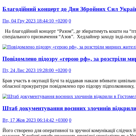
Благодійний концерт до Дня Збройних Сил України
Пн, 04 Гру 2023 18:44:10 +0200
0
На благодійний концерт “Разом”, де збиратимуть кошти на “
спеціального призначення “Азов”. Хедлайнер заходу інді-по
Повідомлено підозру «герою рф», за розстріли ми
Пт, 24 Лис 2023 19:28:00 +0200
0
Брав участь в окупації Бучі та віддавав накази вбивати циві
обласної прокуратури повідомлено про підозру підполковнику, 
Штаб документування воєнних злочинів відкрили в
Вт, 17 Жов 2023 06:14:42 +0300
0
Його створено для оперативної та зручної комунікації слідчих Н
надання. У роботі штабу працюють провідні спеціалісти як з Укр