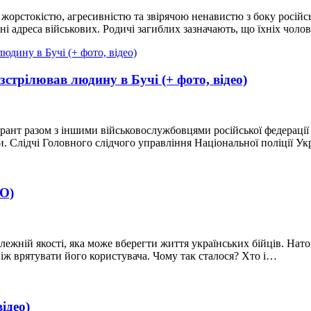
 жорстокістю, агресивністю та звірячою ненавистю з боку росій
ені адреса військових. Родичі загиблих зазначають, що їхніх чол
стрілював людину в Бучі (+ фото, відео)
рант разом з іншими військовослужбовцями російської федерації
и. Слідчі Головного слідчого управління Національної поліції У
ЕО)
жній якості, яка може вберегти життя українських бійців. Нато
ніж врятувати його користувача. Чому так сталося? Хто і…
ідео)