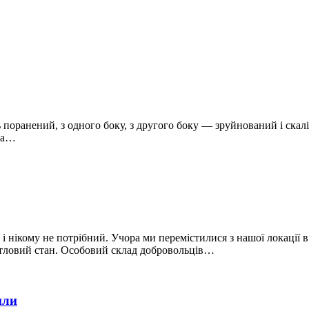
ь поранений, з одного боку, з другого боку — зруйнований і скал
ика…
 і нікому не потрібний. Учора ми перемістилися з нашої локації
итловий стан. Особовий склад добровольців…
или