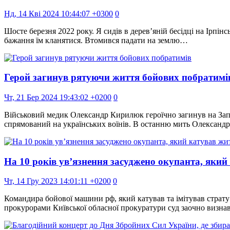
Нд, 14 Кві 2024 10:44:07 +0300
0
Шосте березня 2022 року. Я сидів в дерев’яній бесідці на Ірпін
бажання їм кланятися. Втомився падати на землю…
Герой загинув рятуючи життя бойових побратимі
Чт, 21 Бер 2024 19:43:02 +0200
0
Військовий медик Олександр Кирилюк героїчно загинув на Запо
спрямований на українських воїнів. В останню мить Олександ
На 10 років ув’язнення засуджено окупанта, яки
Чт, 14 Гру 2023 14:01:11 +0200
0
Командира бойової машини рф, який катував та імітував страт
прокурорами Київської обласної прокуратури суд заочно визн