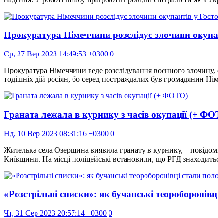
Прокуратура Німеччини розслідує злочини окупан
Ср, 27 Вер 2023 14:49:53 +0300
0
Прокуратура Німеччини веде розслідування воєнного злочину, с
тодішніх дій росіян, бо серед постраждалих був громадянин Ні
Граната лежала в курнику з часів окупації (+ ФО
Нд, 10 Вер 2023 08:31:16 +0300
0
Жителька села Озерщина виявила гранату в курнику, – повід
Київщини. На місці поліцейські встановили, що РГД знаходитьс
«Розстрільні списки»: як бучанські теороборонів
Чт, 31 Сер 2023 20:57:14 +0300
0