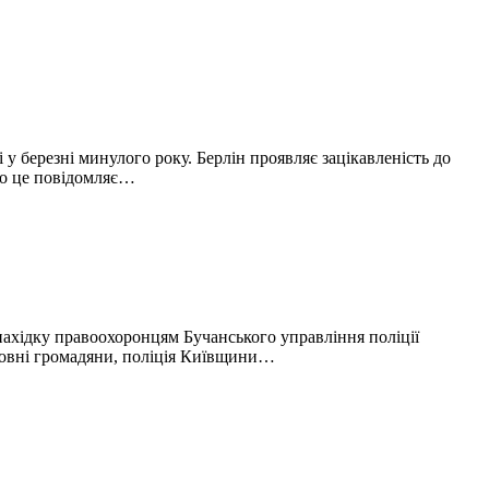
у березні минулого року. Берлін проявляє зацікавленість до
ро це повідомляє…
хідку правоохоронцям Бучанського управління поліції
ановні громадяни, поліція Київщини…