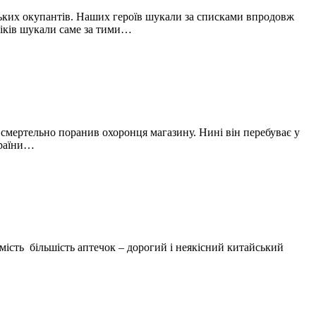
ських окупантів. Наших героїв шукали за списками впродовж
овіків шукали саме за тими…
 смертельно поранив охоронця магазину. Нині він перебуває у
країни…
мість більшість аптечок – дорогий і неякісний китайський