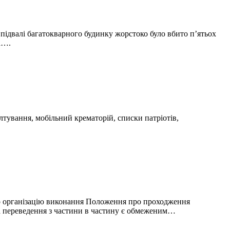
підвалі багатокварного будинку жорстоко було вбито п’ятьох
а….
лтування, мобільний крематорій, списки патріотів,
о організацію виконання Положення про проходження
а переведення з частини в частину є обмеженим…