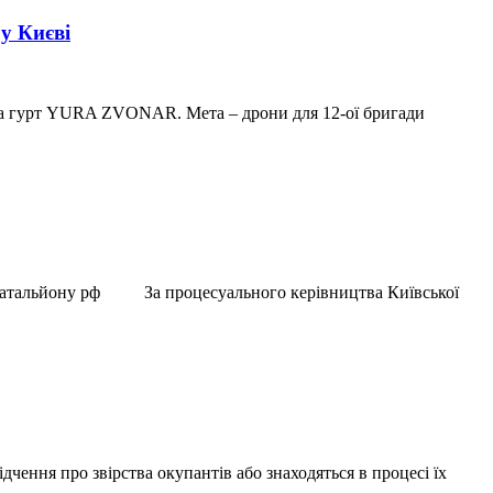
у Києві
та гурт YURA ZVONAR. Мета – дрони для 12-ої бригади
го батальйону рф За процесуального керівництва Київської
дчення про звірства окупантів або знаходяться в процесі їх