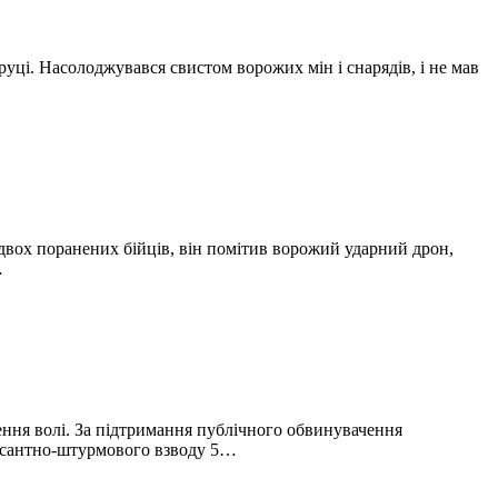
 руці. Насолоджувався свистом ворожих мін і снарядів, і не мав
двох поранених бійців, він помітив ворожий ударний дрон,
…
ення волі. За підтримання публічного обвинувачення
десантно-штурмового взводу 5…