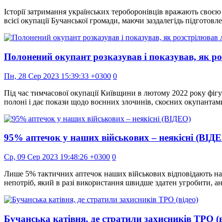
Історії затримання українських тероборонівців вражають своєю
всієї окупації Бучанської громади, маючи заздалегідь підготовл
Полонений окупант розказував і показував, як роз
Пн, 28 Сер 2023 15:39:33 +0300
0
Під час тимчасової окупації Київщини в лютому 2022 року фігу
полоні і дає покази щодо воєнних злочинів, скоєних окупантам
95% аптечок у наших військових – неякісні (ВІД
Ср, 09 Сер 2023 19:48:26 +0300
0
Лише 5% тактичних аптечок наших військових відповідають нале
непотріб, який в разі використання швидше здатен угробити, а
Бучанська катівня, де стратили захисників ТРО (в