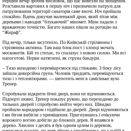
перший вечір зробив висновок, що нас вивезли на знищення.
Розставили вартових в першу ніч і призначили патрулі для
патрулювання території санаторія саме вночі. Ніч пройшла
спокійно. Вдень докучав маленький дрон, який літав між
деревами і наводив “блукаючий” міномет. Міни падали з
вражаючою точністю. Багато наших пішли на ротацію на
“Жираф”.
Під вечір, тільки засутеніло. По Київській стрілянина і
стрілянина активна. Там наш блок-пост і хлопці мочать
московитів. Бій то стихає, то спалахує з новою силою. Ми всі
напоготові. Нерви натягнені, як струна бандури.
– Тихо виходимо і переміщуємося під стінками. З боку лісу
зайшла диверсійна група. Чоловік тридцять, переміщуються
тихо і з тепловізорами. — шепотить мені в самісіньке вухо
Тренер.
Спробували відкрити бічні двері, вони не відчиняються.
Підперті ззовні. Тренер показує рукою, що переходимо до
тильних дверей і спробуємо вийти через них. Швидко
пройшли коридором і підійшли до дверей. Двері відчиняються
і ми бігом вибігли з приміщення. Пригнувшись і очікуючи
ворожого вогню добігли до ближніх дерев. Я впаявся в
дерево. Хвилин з десять я був одним цілим із деревом,
намагався згадати, чи зняв зброю з запобіжника, чи є набій в