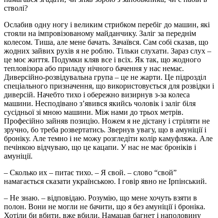
стволі?
Ослабив одну ногу і великим стрибком перебіг до машин, які
стояли на імпровізованому майданчику. Заліг за переднім
колесом. Тиша, але мене бачать. Зачаївся. Сам собі сказав, що
жодних зайвих рухів я не роблю. Тільки слухати. Зараз слух –
це моє життя. Подумки кляв все і всіх. Як так, що жодного
тепловізора або приладу нічного бачення у нас немає.
Диверсійно-розвідувальна група – це не жарти. Це підрозділ
спеціального призначення, що використовується для розвідки і
диверсій. Начебто тихо і обережно визирнув з-за колеса
машини. Несподівано з’явився якийсь чоловік і заліг біля
сусідньої зі мною машини. Між нами до трьох метрів.
Професійно зайняв позицію. Ножем я не дістану і стріляти не
зручно, бо треба розвертатись. Звернув увагу, що в амуніції і
броніку. Але темно і не можу розгледіти колір камуфляжа. Але
печінкою відчуваю, що це кацапи. У нас не має броніків і
амуніції.
– Сколько их – питає тихо. – Я свой. – слово “свой”
намагається сказати українською. І говір явно не Ірпінський.
– Не знаю. – відповідаю. Розумію, що мене хочуть взяти в
полон. Вони не могли не бачити, що я без амуніції і броніка.
Хотіли би вбити, вже вбили. Намацав багнет і наполовину