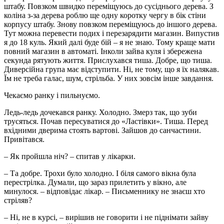
штабу. Повзком швидко переміщуюсь до сусіднього дерева. З
коліна з-за дерева роблю ще одну коротку чергу в бік стіни
корпусу штабу. Знову повзком переміщуюсь до іншого дерева.
Тут можна перевести подих і перезарядити магазин. Випустив
я до 18 куль. Який далі буде бій – я не знаю. Тому краще мати
повний магазин в автоматі. Інколи зайва куля і збережена
секунда рятують життя. Прислухався тиша. Добре, що тиша.
Диверсійна група має відступити. Ні, не тому, що я їх налякав.
Їм не треба галас, шум, стрільба. У них зовсім інше завдання.
Чекаємо ранку і пильнуємо.
Ледь-ледь дочекався ранку. Холодно. Змерз так, що зуби
трусяться. Почав пересуватися до «Ластівки». Тиша. Перед
вхідними дверима стоять вартові. Зайшов до санчастини.
Привітався.
– Як пройшла ніч? – спитав у лікарки.
– Та добре. Трохи було холодно. І біля самого вікна була
перестрілка. Думали, що зараз прилетить у вікно, але
минулося. – відповідає лікар. – Письменнику не знаєш хто
стріляв?
– Ні, не в курсі, – вирішив не говорити і не піднімати зайву