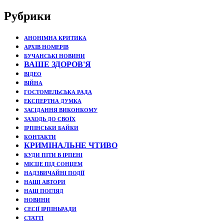
Рубрики
АНОНІМНА КРИТИКА
АРХІВ НОМЕРІВ
БУЧАНСЬКІ НОВИНИ
ВАШЕ ЗДОРОВ'Я
ВІДЕО
ВІЙНА
ГОСТОМЕЛЬСЬКА РАДА
ЕКСПЕРТНА ДУМКА
ЗАСІДАННЯ ВИКОНКОМУ
ЗАХОДЬ ДО СВОЇХ
ІРПІНСЬКИ БАЙКИ
КОНТАКТИ
КРИМІНАЛЬНЕ ЧТИВО
КУДИ ПІТИ В ІРПЕНІ
МІСЦЕ ПІД СОНЦЕМ
НАДЗВИЧАЙНІ ПОДЇЇ
НАШІ АВТОРИ
НАШ ПОГЛЯД
НОВИНИ
СЕСІЇ ІРПІНЬРАДИ
СТАТТІ