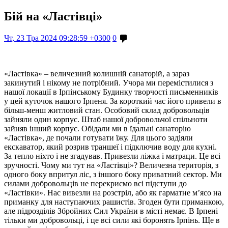
Бій на «Ластівці»
Чт, 23 Тра 2024 09:28:59 +0300
0
«Ластівка» – величезний колишній санаторій, а зараз
закинутий і нікому не потрібний. Учора ми перемістилися з
нашої локації в Ірпінському Будинку творчості письменників
у цей куточок нашого Ірпеня. За короткий час його привели в
більш-менш житловий стан. Особовий склад добровольців
зайняли один корпус. Штаб нашої добровольчої спільноти
зайняв інший корпус. Обідали ми в їдальні санаторію
«Ластівка», де почали готувати їжу. Для цього задіяли
екскаватор, який розрив траншеї і підключив воду для кухні.
За тепло ніхто і не згадував. Привезли ліжка і матраци. Це всі
зручності. Чому ми тут на «Ластівці»? Величезна територія, з
одного боку впритул ліс, з іншого боку приватний сектор. Ми
силами добровольців не перекриємо всі підступи до
«Ластівки». Нас вивезли на розстріл, або як гарматне м’ясо на
приманку для наступаючих рашистів. Згоден бути приманкою,
але підрозділів Збройних Сил України в місті немає. В Ірпені
тільки ми добровольці, і це всі сили які боронять Ірпінь. Ще в