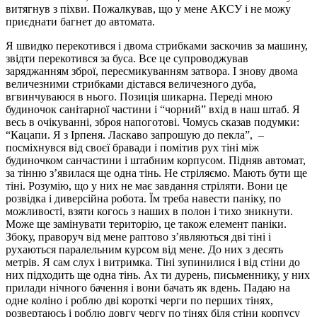
витягнув з піхви. Пожалкував, що у мене АКСУ і не можу
приєднати багнет до автомата.
Я швидко перекотився і двома стрибками заскочив за машину,
звідти перекотився за буса. Все це супроводжував
заряджанням зброї, пересмикуванням затвора. І знову двома
величезними стрибками дістався величезного дуба,
вгвинчуваюся в нього. Позиція шикарна. Переді мною
будиночок санітарної частини і “чорний” вхід в наш штаб. Я
весь в очікуванні, зброя напоготові. Чомусь сказав подумки:
“Кацапи. Я з Ірпеня. Ласкаво запрошую до пекла”, –
посміхнувся від своєї бравади і помітив рух тіні між
будиночком санчастини і штабним корпусом. Підняв автомат,
за тінню з’явилася ще одна тінь. Не стріляємо. Мають бути ще
тіні. Розумію, що у них не має завдання стріляти. Вони це
розвідка і диверсійна робота. Їм треба навести паніку, по
можливості, взяти когось з наших в полон і тихо зникнути.
Може ще замінувати територію, це також елемент паніки.
Збоку, праворуч від мене раптово з’являються дві тіні і
рухаються паралельним курсом від мене. До них з десять
метрів. Я сам слух і витримка. Тіні зупинилися і від стіни до
них підходить ще одна тінь. Ах ти дурень, письменнику, у них
прилади нічного бачення і вони бачать як вдень. Падаю на
одне коліно і роблю дві короткі черги по перших тінях,
розвертаюсь і роблю довгу чергу по тінях біля стіни корпусу