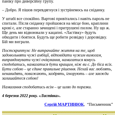
паніку про диверсійну групу.
– Добро. Я пішов перевдягнуся і зустрінемось на сніданку.
У штабі все спокійно. Вартові привітались і навіть пароль не
спитали. Після сніданку пройшовся на місце бою, краплини
крові є, але старанно зачищені і притрушені пилом. Ну що ж.
Ще день ми відвоювали у кацапні. «Ластівку» будуть
обходити і боятися. Будуть ще робити розвідку і дорозвідку.
Бій ми виграли.
Постскриптум: Нe витрачайте життя на те, щоб
задовольняти чужі амбіції, відповідати чужим вимогам,
виправдовувати чужі очікування, намагатися комусь
сподобатись, намагатися бути кращим, ніж ви є. До біса всіх.
Бути собою – це єдине правильне рішення. Нехай вас люблять,
ненавидять, поважають, заздрять, ігнорують – але завжди
залишайтеся собою!
Намагання сподобатись всім – це шлях до поразки.
4 березня 2022 року. «Ластівка».
Сергій МАРТИНЮК
, “Письменник”