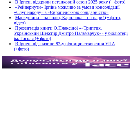
В Ірпені відкрили петанковий сезон 2025 року ( +фото)
«Рейдернути» Ірпінь можливо за умови консолідації
«Слуг народу» з «Європейською солідарністю»
Маркушина – на волю, Карплюка – на нари! (+ фото,
відео)
Презентація книги О.Плаксіної ««Триптих.
Український Шекспір Дмитро Паламарчук»» у бібліотеці
ім. Гоголя (+ фото)
В Ірпені відзначили 82-у річницю створення УПА
(+фото)