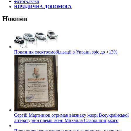
ФОТОГАЛЕРЕЯ
ЮРИДИЧНА ДОПОМОГА
Новини
Показник електромобілізації в Україні зріс до +13%
Сергій Мартинюк отримав відзнаку жюрі Всеукраїнської
літературної премії імені Михайла Слабошпицького
Поки живе наше слово у книгах, у родинах, у наших