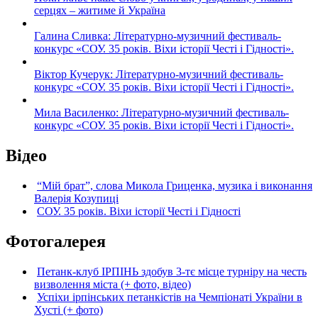
серцях – житиме й Україна
Галина Сливка: Літературно-музичний фестиваль-
конкурс «СОУ. 35 років. Віхи історії Честі і Гідності».
Віктор Кучерук: Літературно-музичний фестиваль-
конкурс «СОУ. 35 років. Віхи історії Честі і Гідності».
Мила Василенко: Літературно-музичний фестиваль-
конкурс «СОУ. 35 років. Віхи історії Честі і Гідності».
Відео
“Мій брат”, слова Микола Гриценка, музика і виконання
Валерія Козупиці
СОУ. 35 років. Віхи історії Честі і Гідності
Фотогалерея
Петанк-клуб ІРПІНЬ здобув 3-тє місце турніру на честь
визволення міста (+ фото, відео)
Успіхи ірпінських петанкістів на Чемпіонаті України в
Хусті (+ фото)