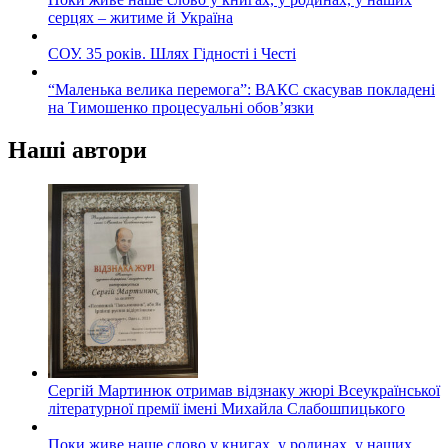
серцях – житиме й Україна
СОУ. 35 років. Шлях Гідності і Честі
“Маленька велика перемога”: ВАКС скасував покладені
на Тимошенко процесуальні обов’язки
Наші автори
Сергій Мартинюк отримав відзнаку жюрі Всеукраїнської
літературної премії імені Михайла Слабошпицького
Поки живе наше слово у книгах, у родинах, у наших