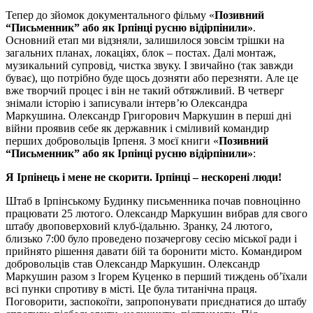
Тепер до зйомок документального фільму «
Позивний
“Письменник” або як Ірпінці русню відірпінили»
.
Основний етап ми відзняли, залишилося зовсім трішки на
загальних планах, локаціях, блок – постах. Далі монтаж,
музикальний супровід, чистка звуку. І звичайно (так завжди
буває), що потрібно буде щось дозняти або перезняти. Але це
вже творчий процес і він не такий обтяжливий. В четверг
знімали історію і записували інтерв’ю Олександра
Маркушина. Олександр Григорович Маркушин в перші дні
війни проявив себе як державник і сміливий командир
перших добровольців Ірпеня. З моєї книги «
Позивний
“Письменник” або як Ірпінці русню відірпінили»
:
Я Ірпінець і мене не скорити. Ірпінці – нескорені люди!
Штаб в Ірпінському Будинку письменника почав повноцінно
працювати 25 лютого. Олександр Маркушин вибрав для свого
штабу двоповерховий клуб-їдальню. Зранку, 24 лютого,
близько 7:00 було проведено позачергову сесію міської ради і
прийнято рішення давати бій та боронити місто. Командиром
добровольців став Олександр Маркушин. Олександр
Маркушин разом з Ігорем Куценко в перший тиждень об’їхали
всі пунки спротиву в місті. Це була титанічна праця.
Поговорити, заспокоїти, запропонувати приєднатися до штабу