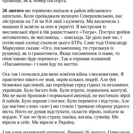
прізвище, ім’я, номер паспорта.
26 лютого
ми терміново виїхали в район військового
шпиталю. Коли проїжджали вулицею Северинівською, нас
обстріляли на 7-й чи 8-й лінії з кулемета. Ми вискочили з
машини й залягли за нею в укритті. Я вистрелив із
мисливської зброї в бік рашистського «Тигра». Постріл зробив
автоматично, як мисливець, – навскидь. Це дало нам час, і
потім наші хлопці спалили цього БТРа. Саме тоді Олександр
Маркушин сказав: «Ого, письменнику, ти стрельнув із
рушниці, як із гранатомета. Якщо письменник із нами, то
обов’язково буде перемога». Так я отримав позивний
«Письменник» і з ним йду по життю.
Ось так і почалася для мене новітня війна з московитами. Я
практично нікого не знав, окрім кількох людей. Але був
безмежно щасливий, що перебував серед гідних та незламних
українців. Було багато боїв. Були втрати, поранення, контузії.
Ми не мали броників і нормальної амуніції, не вистачало зброї
й набоїв. Було хороше і погане. Були перемоги і відступи. Але
(це магічне слово «але») ми стояли і тримали оборону рідного
міста. Ніхто не думав відступати, скласти зброю, поїхати за
кордон. У нас не було страху, паніки, вагань, сумніву. Ми
вірили в себе. Ми вірили в Україну.
І ще один маленький штришок. Ввечері 26 лютого, Олександр