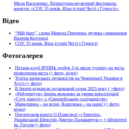
Мила Василенко: Літературно-музичний фестиваль-
конкурс «СОУ. 35 років. Віхи історії Честі і Гідності».
Відео
“Мій брат”, слова Микола Гриценка, музика і виконання
Валерія Козупиці
СОУ. 35 років. Віхи історії Честі і Гідності
Фотогалерея
Петанк-клуб ІРПІНЬ здобув 3-тє місце турніру на честь
визволення міста (+ фото, відео)
Успіхи ірпінських петанкістів на Чемпіонаті України в
Хусті (+ фото)
В Ірпені відкрили петанковий сезон 2025 року ( +фото)
«Рейдернути» Ірпінь можливо за умови консолідації
«Слуг народу» з «Європейською солідарністю»
Маркушина – на волю, Карплюка – на нари! (+ фото,
відео)
Презентація книги О.Плаксіної ««Триптих.
Український Шекспір Дмитро Паламарчук»» у бібліотеці
ім. Гоголя (+ фото)