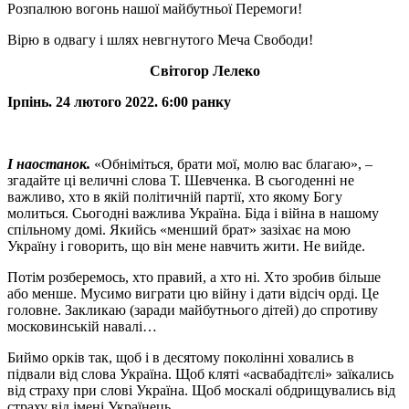
Розпалюю вогонь нашої майбутньої Перемоги!
Вірю в одвагу і шлях невгнутого Меча Свободи!
Світогор Лелеко
Ірпінь. 24 лютого 2022. 6:00 ранку
І наостанок.
«Обніміться, брати мої, молю вас благаю», –
згадайте ці величні слова Т. Шевченка. В сьогоденні не
важливо, хто в якій політичній партії, хто якому Богу
молиться. Сьогодні важлива Україна. Біда і війна в нашому
спільному домі. Якийсь «менший брат» зазіхає на мою
Україну і говорить, що він мене навчить жити. Не вийде.
Потім розберемось, хто правий, а хто ні. Хто зробив більше
або менше. Мусимо виграти цю війну і дати відсіч орді. Це
головне. Закликаю (заради майбутнього дітей) до спротиву
московинській навалі…
Биймо орків так, щоб і в десятому поколінні ховались в
підвали від слова Україна. Щоб кляті «асвабадітєлі» заїкались
від страху при слові Україна. Щоб москалі обдрищувались від
страху від імені Українець.