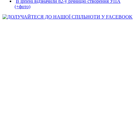
В Ірпені відзначили 82-у річницю створення УПА
(+фото)