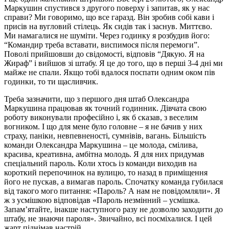
Маркушин спустився з другого поверху і запитав, як у нас
справи? Ми говоримо, що все гаразд. Він зробив собі кави і
присів на вугловий стілець. Як сидів так і заснув. Миттєво.
Ми намагалися не шуміти. Через годинку я розбудив його:
“Командир треба вставати, виспимося після перемоги”.
Поволі прийшовши до свідомості, відповів “Дякую. Я на
Жираф” і вийшов зі штабу. Я це до того, що в перші 3-4 дні ми
майже не спали. Якщо тобі вдалося поспати одним оком пів
годинки, то ти щасливчик.
Треба зазначити, що з першого дня штаб Олександра
Маркушина працював як точний годинник. Дівчата свою
роботу виконували професійно і, як б сказав, з веселим
вогником. І що для мене було головне – я не бачив у них
страху, паніки, невпевненості, сумнівів, вагань. Більшість
команди Олександра Маркушина – це молода, смілива,
красива, креативна, амбітна молодь. Я для них придумав
спеціальний пароль. Коли хтось із команди виходив на
короткий перепочинок на вулицю, то назад в приміщення
його не пускав, а вимагав пароль. Спочатку команда губилася
від такого мого питання: «Пароль? А нам не повідомляли». Я
ж з усмішкою відповідав «Пароль незмінний – усмішка.
Запам’ятайте, інакше наступного разу не дозволю заходити до
штабу, не знаючи пароля». Звичайно, всі посміхалися. І цей
жарт піднімав настрій.