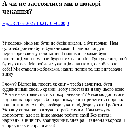
А чи не застоялися ми в покорі
чекання?
Нд, 23 Лют 2025 10:21:19 +0200
0
Упродовж віків ми були не будівниками, а бунтарями. Нам
було заборонено бути будівниками. І гнів нашої душі
перетворювався у повстання. І нашими героями були
повстанці, які не маючи будуючих навичків , бунтувалися, щоб
бунтуватися. Ми робили чужинців сильними, ослабляючи
себе! Ми ставали жебраками, навіть попри те, що вигравали
війну!
І чому? Відповідь проста як світ – треба навчитись бути
будівничими своєї України. Тому і поставив назву цього есею
“А чи не застоялися ми в покорі чекання”? Чекаємо допомоги
від наших партнерів або чарівника, який прилетить і порішає
наші питання. Ан ніт, розбудовувати, відбудовувати і робити
Україну сильною і квітучою треба самим. Нам можуть
допомогти, але все інше маємо робити самі! Без ниття і
нарікань. Лінивість, збайдужіння, зневіра – ганебна хвороба. І
я вірю, що ми справимося!