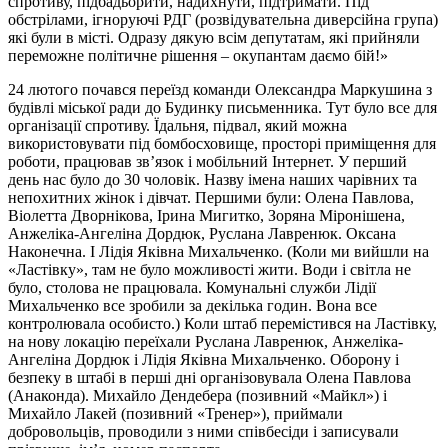
спротиву, підбадьорити, надихнути, підтримати. Під
обстрілами, ігноруючі РДГ (розвідувательна диверсійна група)
які були в місті. Одразу дякую всім депутатам, які прийняли
переможне політичне рішення – окупантам даємо бій!»
24 лютого почався переїзд команди Олександра Маркушина з
будівлі міської ради до Будинку письменника. Тут було все для
організації спротиву. Їдальня, підвал, який можна
використовувати під бомбосховище, просторі приміщення для
роботи, працював зв’язок і мобільний Інтернет. У перший
день нас було до 30 чоловік. Назву імена наших чарівних та
непохитних жінок і дівчат. Першими були: Олена Павлова,
Віолетта Дворнікова, Ірина Мигитко, Зоряна Міронішена,
Анжеліка-Ангеліна Дордюк, Руслана Лавренюк. Оксана
Наконечна. І Лідія Яківна Михальченко. (Коли ми вийшли на
«Ластівку», там не було можливості жити. Води і світла не
було, столова не працювала. Комунальні служби Лідії
Михальченко все зробили за декілька годин. Вона все
контролювала особисто.) Коли штаб перемістився на Ластівку,
на нову локацію переїхали Руслана Лавренюк, Анжеліка-
Ангеліна Дордюк і Лідія Яківна Михальченко. Оборону і
безпеку в штабі в перші дні організовувала Олена Павлова
(Анаконда). Михайло Дендебера (позивний «Майкл») і
Михайло Лакей (позивний «Тренер»), приймали
добровольців, проводили з ними співбесіди і записували