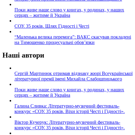
Поки живе наше слово у книгах, у родинах, у наших
серцях – житиме й Україна
СОУ. 35 років. Шлях Гідності і Честі
“Маленька велика перемога”: ВАКС скасував покладені
на Тимошенко процесуальні обов’язки
Наші автори
Сергій Мартинюк отримав відзнаку жюрі Всеукраїнської
літературної премії імені Михайла Слабошпицького
Поки живе наше слово у книгах, у родинах, у наших
серцях – житиме й Україна
Галина Сливка: Літературно-музичний фестиваль-
конкурс «СОУ. 35 років. Віхи історії Честі і Гідності».
Віктор Кучерук: Літературно-музичний фестиваль-
конкурс «СОУ. 35 років. Віхи історії Честі і Гідності».