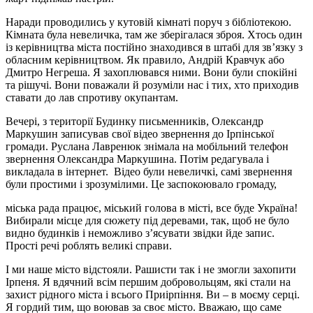
Наради проводились у кутовій кімнаті поруч з бібліотекою.
Кімната була невеличка, там же зберігалася зброя. Хтось один
із керівництва міста постійно знаходився в штабі для зв’язку з
обласним керівництвом. Як правило, Андрій Кравчук або
Дмитро Негреша. Я захоплювався ними. Вони були спокійні
та рішучі. Вони поважали й розуміли нас і тих, хто приходив
ставати до лав спротиву окупантам.
Вечері, з території Будинку письменників, Олександр
Маркушин записував свої відео звернення до Ірпінської
громади. Руслана Лавренюк знімала на мобільний телефон
звернення Олександра Маркушина. Потім редагувала і
викладала в інтернет. Відео були невеличкі, самі звернення
були простими і зрозумілими. Це заспокоювало громаду,
міська рада працює, міський голова в місті, все буде Україна!
Вибирали місце для сюжету під деревами, так, щоб не було
видно будинків і неможливо з’ясувати звідки йде запис.
Прості речі роблять великі справи.
І ми наше місто відстояли. Рашисти так і не змогли захопити
Ірпеня. Я вдячний всім першим добровольцям, які стали на
захист рідного міста і всього Приірпіння. Ви – в моєму серці.
Я гордий тим, що воював за своє місто. Вважаю, що саме