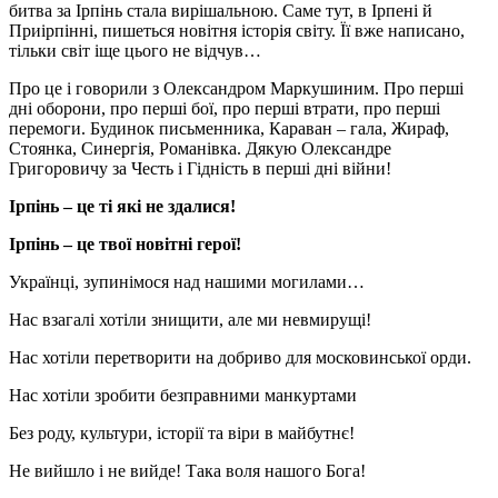
битва за Ірпінь стала вирішальною. Саме тут, в Ірпені й
Приірпінні, пишеться новітня історія світу. Її вже написано,
тільки світ іще цього не відчув…
Про це і говорили з Олександром Маркушиним. Про перші
дні оборони, про перші бої, про перші втрати, про перші
перемоги. Будинок письменника, Караван – гала, Жираф,
Стоянка, Синергія, Романівка. Дякую Олександре
Григоровичу за Честь і Гідність в перші дні війни!
Ірпінь – це ті які не здалися!
Ірпінь – це твої новітні герої!
Українці, зупинімося над нашими могилами…
Нас взагалі хотіли знищити, але ми невмирущі!
Нас хотіли перетворити на добриво для московинської орди.
Нас хотіли зробити безправними манкуртами
Без роду, культури, історії та віри в майбутнє!
Не вийшло і не вийде! Така воля нашого Бога!