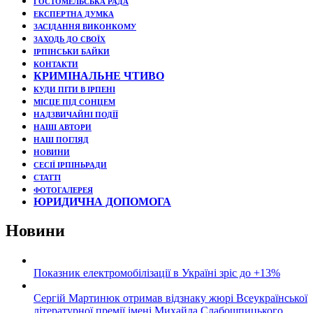
ГОСТОМЕЛЬСЬКА РАДА
ЕКСПЕРТНА ДУМКА
ЗАСІДАННЯ ВИКОНКОМУ
ЗАХОДЬ ДО СВОЇХ
ІРПІНСЬКИ БАЙКИ
КОНТАКТИ
КРИМІНАЛЬНЕ ЧТИВО
КУДИ ПІТИ В ІРПЕНІ
МІСЦЕ ПІД СОНЦЕМ
НАДЗВИЧАЙНІ ПОДЇЇ
НАШІ АВТОРИ
НАШ ПОГЛЯД
НОВИНИ
СЕСІЇ ІРПІНЬРАДИ
СТАТТІ
ФОТОГАЛЕРЕЯ
ЮРИДИЧНА ДОПОМОГА
Новини
Показник електромобілізації в Україні зріс до +13%
Сергій Мартинюк отримав відзнаку жюрі Всеукраїнської
літературної премії імені Михайла Слабошпицького