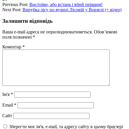
Previous Post:
Вистоїмо, або встань і вбий першим!
Next Post:
Вирубка лісу по вулиці Лісовій у Ворзелі (+ відео)
Залишити відповідь
Ваша e-mail адреса не оприлюднюватиметься.
Обов’язкові
поля позначені
*
Коментар
*
Ім'я
*
Email
*
Сайт
Зберегти моє ім'я, e-mail, та адресу сайту в цьому браузері