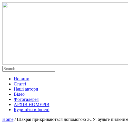
Новини
Статті
Наші автори
Відео
Фотогалерея
АРХІВ НОМЕРІВ
Куди піти в Ірпені
Home
/
Шахраї прикриваються допомогою ЗСУ: будьте пильними