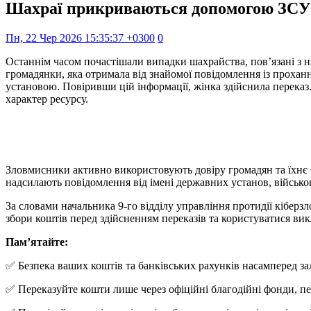
Шахраї прикриваються допомогою ЗСУ: 
Пн, 22 Чер 2026 15:35:37 +0300
0
Останнім часом почастішали випадки шахрайства, пов’язані з н
громадянки, яка отримала від знайомої повідомлення із прохан
установою. Повіривши цій інформації, жінка здійснила перека
характер ресурсу.
Зловмисники активно використовують довіру громадян та їхнє 
надсилають повідомлення від імені державних установ, військо
За словами начальника 9-го відділу управління протидії кіберзл
збори коштів перед здійсненням переказів та користуватися в
Пам’ятайте:
✅ Безпека ваших коштів та банківських рахунків насамперед зал
✅ Переказуйте кошти лише через офіційні благодійні фонди, пере