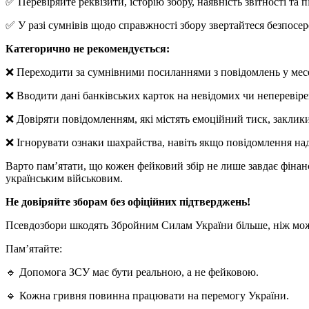
✅ Перевіряйте реквізити, історію збору, наявність звітності та 
✅ У разі сумнівів щодо справжності збору звертайтеся безпосере
Категорично не рекомендується:
❌ Переходити за сумнівними посиланнями з повідомлень у месе
❌ Вводити дані банківських карток на невідомих чи неперевіре
❌ Довіряти повідомленням, які містять емоційний тиск, заклики
❌ Ігнорувати ознаки шахрайства, навіть якщо повідомлення наді
Варто пам’ятати, що кожен фейковий збір не лише завдає фінанс
українським військовим.
Не довіряйте зборам без офіційних підтверджень!
Псевдозбори шкодять Збройним Силам України більше, ніж може
Пам’ятайте:
🔹 Допомога ЗСУ має бути реальною, а не фейковою.
🔹 Кожна гривня повинна працювати на перемогу України.