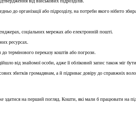
підтвердження від військових підрозділів.
дньо до організації або підрозділу, на потреби якого нібито зби
нджерах, соціальних мережах або електронній пошті.
них ресурсах.
 до термінового переказу коштів або погрози.
йшло від знайомої особи, адже її обліковий запис також міг бут
ових збитків громадянам, а й підриває довіру до справжніх воло
 здатися на перший погляд. Кошти, які мали б працювати на пі