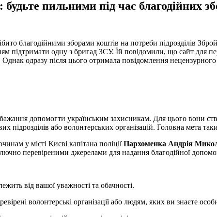
будьте пильними під час благодійних зб
ібито благодійними зборами коштів на потреби підрозділів Збро
ням підтримати одну з бригад ЗСУ. Їй повідомили, що сайт для п
з. Однак одразу після цього отримала повідомлення нецензурног
бажання допомогти українським захисникам. Для цього вони ств
вих підрозділів або волонтерських організацій. Головна мета т
очинам у місті Києві капітана поліції
Пархоменка Андрія Мико
иключно перевіреними джерелами для надання благодійної допомо
ежить від вашої уважності та обачності.
вірені волонтерські організації або людям, яких ви знаєте особи