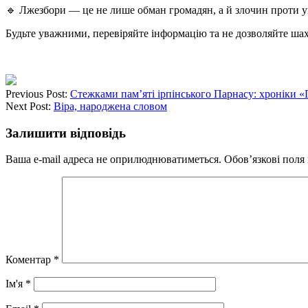
🔹 Лжезбори — це не лише обман громадян, а й злочин проти укр
Будьте уважними, перевіряйте інформацію та не дозволяйте ша
Previous Post:
Стежками пам’яті ірпінського Парнасу: хроніки «
Next Post:
Віра, народжена словом
Залишити відповідь
Ваша e-mail адреса не оприлюднюватиметься.
Обов’язкові поля
Коментар
*
Ім'я
*