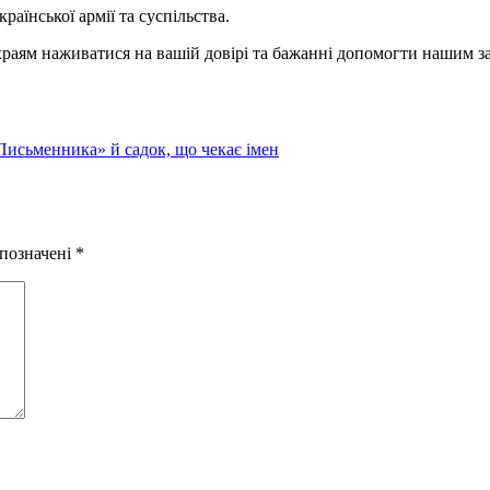
аїнської армії та суспільства.
храям наживатися на вашій довірі та бажанні допомогти нашим з
Письменника» й садок, що чекає імен
 позначені
*