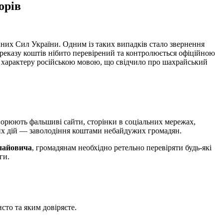
орів
йних Сил України. Одним із таких випадків стало звернення
ереказу коштів нібито перевірений та контролюється офіційною
о характеру російською мовою, що свідчило про шахрайський
орюють фальшиві сайти, сторінки в соціальних мережах,
аких дій — заволодіння коштами небайдужих громадян.
лайовича
, громадянам необхідно ретельно перевіряти будь-які
ги.
сто та яким довіряєте.