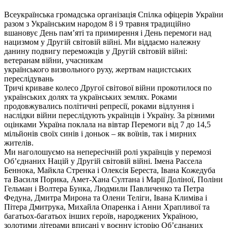
Всеукраїнська громадська організація Спілка офіцерів України
разом з Українським народом 8 і 9 травня традиційно
вшановує День пам’яті та примирення і День перемоги над
нацизмом у Другій світовій війні. Ми віддаємо належну
данину подвигу переможців у Другій світовій війні:
ветеранам війни, учасникам
українського визвольного руху, жертвам нацистських
переслідувань
Тричі криваве колесо Другої світової війни прокотилося по
українських долях та українських землях. Роками
продовжувались політичні репресії, роками відлуння і
наслідки війни переслідують українців і Україну. За різними
оцінками Україна поклала на вівтар Перемоги від 7 до 14,5
мільйонів своїх синів і доньок – як воїнів, так і мирних
жителів.
Ми наголошуємо на непересічній ролі українців у перемозі
Об’єднаних Націй у Другій світовій війні. Імена Рассела
Беннока, Майкла Стренка і Олексія Береста, Івана Кожедуба
та Василя Порика, Амет-Хана Султана і Марії Доліної, Поліни
Гельман і Волтера Бунка, Людмили Павличенко та Петра
Федуна, Дмитра Мирона та Олени Теліги, Івана Климіва і
Пітера Дмитрука, Михайла Опаренка і Анни Храпливої та
багатьох-багатьох інших героїв, народжених Україною,
золотими літерами вписані у воєнну історію Об’єднаних