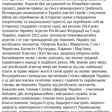
соціальному. Нацизм був засуджений на Нюрнбергському
процесі, рашизм прямує до свого міжнародного трибуналу.
Всенародне вшанування в Україні пам’яті героїв і учасників
війни ми сприймаємо як історичні уроки утвердження
патріотизму та національної гідності, що перейняли собі як
історичну спадщину сучасні герої, які весною 2014 року
зупинили збройну агресію Російської Федерації на Сході
України, навесні 2022 року зупинили повномасштабну
агресію і от уже тринадцятий рік боронять Україну від
російських окупантів. Оборона Києва і Маріуполя, Сум і
Чернігова, Бахмута і Вугледара, Харкова і Мар’їнки,
звільнення Херсона і Куп’янська, щоденна оборона неба
Батьківщини знову і знову доводять, що воєнні традиції
українського народу в надійних руках. Ми знаємо ціну миру,
але російський агресор вчергове вимагає від нас найвищої
плати за право мирно жити в своїй країні за своїми законами.
Всеукраїнська громадська організація Спілка офіцерів України
у ці дні висловлює особливу повагу і вдячність українським
героям, які боронять Україну від російських окупантів.
Бажаємо вам, членам Спілки офіцерів України – учасникам
бойових дій, ветеранам війни і військової служби, всім
військовослужбовцям і членам їхніх родин Божого
Благословення, твердості духу, бадьорого настрою, міцного
здоров’я, невичерпного оптимізму, вірності Українському
народові, впевненості в нашу перемогу та у щасливе майбутнє