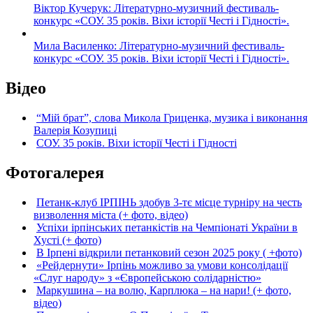
Віктор Кучерук: Літературно-музичний фестиваль-
конкурс «СОУ. 35 років. Віхи історії Честі і Гідності».
Мила Василенко: Літературно-музичний фестиваль-
конкурс «СОУ. 35 років. Віхи історії Честі і Гідності».
Відео
“Мій брат”, слова Микола Гриценка, музика і виконання
Валерія Козупиці
СОУ. 35 років. Віхи історії Честі і Гідності
Фотогалерея
Петанк-клуб ІРПІНЬ здобув 3-тє місце турніру на честь
визволення міста (+ фото, відео)
Успіхи ірпінських петанкістів на Чемпіонаті України в
Хусті (+ фото)
В Ірпені відкрили петанковий сезон 2025 року ( +фото)
«Рейдернути» Ірпінь можливо за умови консолідації
«Слуг народу» з «Європейською солідарністю»
Маркушина – на волю, Карплюка – на нари! (+ фото,
відео)