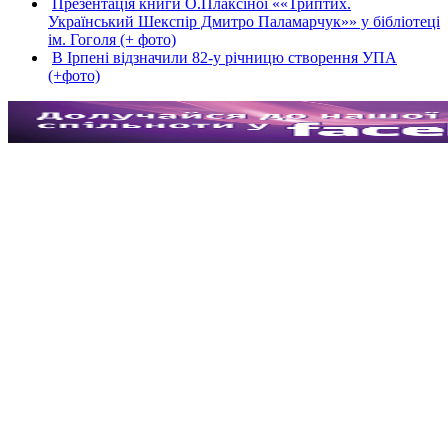
Презентація книги О.Плаксіної ««Триптих.
Український Шекспір Дмитро Паламарчук»» у бібліотеці
ім. Гоголя (+ фото)
В Ірпені відзначили 82-у річницю створення УПА
(+фото)