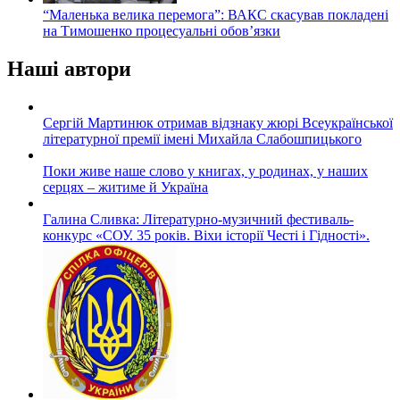
“Маленька велика перемога”: ВАКС скасував покладені
на Тимошенко процесуальні обов’язки
Наші автори
Сергій Мартинюк отримав відзнаку жюрі Всеукраїнської
літературної премії імені Михайла Слабошпицького
Поки живе наше слово у книгах, у родинах, у наших
серцях – житиме й Україна
Галина Сливка: Літературно-музичний фестиваль-
конкурс «СОУ. 35 років. Віхи історії Честі і Гідності».