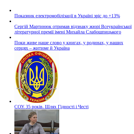
Показник електромобілізації в Україні зріс до +13%
Сергій Мартинюк отримав відзнаку жюрі Всеукраїнської
літературної премії імені Михайла Слабошпицького
Поки живе наше слово у книгах, у родинах, у наших
серцях – житиме й Україна
СОУ. 35 років. Шлях Гідності і Честі