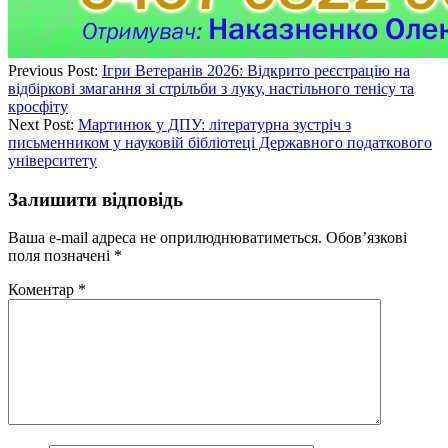
Previous Post:
Ігри Ветеранів 2026: Відкрито реєстрацію на
відбіркові змагання зі стрільби з луку, настільного тенісу та
кросфіту
Next Post:
Мартинюк у ДПУ: літературна зустріч з
письменником у науковій бібліотеці Державного податкового
університету
Залишити відповідь
Ваша e-mail адреса не оприлюднюватиметься.
Обов’язкові
поля позначені
*
Коментар
*