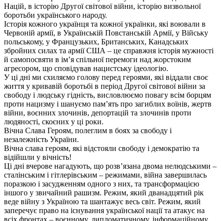
Націй, в історію Другої світової війни, історію визвольної
боротьби українського народу.
Історія кожного українця та кожної українки, які воювали в
Червоній армії, в Українській Повстанській Армії, у Війську
польському, у Французьких, Британських, Канадських
збройних силах та армії США – це справжня історія мужності
й самопосвяти в ім’я спільної перемоги над жорстоким
агресором, що сповідував нацистську ідеологію.
У ці дні ми схиляємо голову перед героями, які віддали своє
життя у кривавій боротьбі в період Другої світової війни за
свободу і людську гідність, висловлюємо повагу всім борцям
проти нацизму і шануємо пам’ять про загиблих воїнів, жертв
війни, воєнних злочинів, депортацій та злочинів проти
людяності, скоєних у ці роки.
Вічна Слава Героям, полеглим в боях за свободу і
незалежність України.
Вічна слава героям, які відстояли свободу і демократію та
відійшли у вічність!
Ці дні вчерове нагадують, що розв’язана двома нелюдськими –
сталінським і гітлерівським – режимами, війна завершилась
поразкою і засудженням одного з них, та трансформацією
іншого у звичайний рашизм. Режим, який дванадцятий рік
веде війну з Україною та шантажує весь світ. Режим, який
заперечує право на існування української нації та атакує на
всіх фронтах – воєнному, дипломатичному, інформаційному,