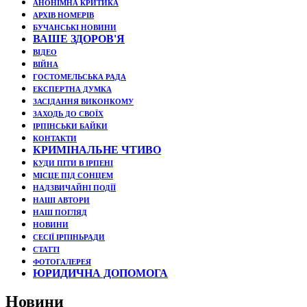
АНОНІМНА КРИТИКА
АРХІВ НОМЕРІВ
БУЧАНСЬКІ НОВИНИ
ВАШЕ ЗДОРОВ'Я
ВІДЕО
ВІЙНА
ГОСТОМЕЛЬСЬКА РАДА
ЕКСПЕРТНА ДУМКА
ЗАСІДАННЯ ВИКОНКОМУ
ЗАХОДЬ ДО СВОЇХ
ІРПІНСЬКИ БАЙКИ
КОНТАКТИ
КРИМІНАЛЬНЕ ЧТИВО
КУДИ ПІТИ В ІРПЕНІ
МІСЦЕ ПІД СОНЦЕМ
НАДЗВИЧАЙНІ ПОДЇЇ
НАШІ АВТОРИ
НАШ ПОГЛЯД
НОВИНИ
СЕСІЇ ІРПІНЬРАДИ
СТАТТІ
ФОТОГАЛЕРЕЯ
ЮРИДИЧНА ДОПОМОГА
Новини