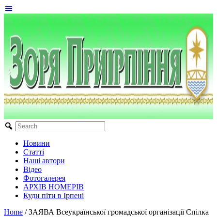
Новини
Статті
Наші автори
Відео
Фотогалерея
АРХІВ НОМЕРІВ
Куди піти в Ірпені
Home
/
ЗАЯВА Всеукраїнської громадської організації Спілка