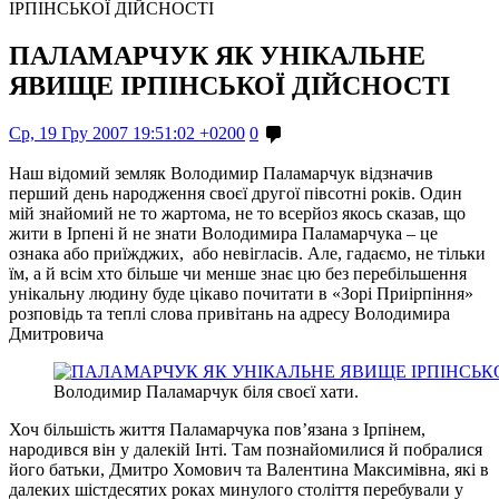
ІРПІНСЬКОЇ ДІЙСНОСТІ
ПАЛАМАРЧУК ЯК УНІКАЛЬНЕ
ЯВИЩЕ ІРПІНСЬКОЇ ДІЙСНОСТІ
Ср, 19 Гру 2007 19:51:02 +0200
0
Наш відомий земляк Володимир Паламарчук відзначив
перший день народження своєї другої півсотні років. Один
мій знайомий не то жартома, не то всерйоз якось сказав, що
жити в Ірпені й не знати Володимира Паламарчука – це
ознака або приїжджих, або невігласів. Але, гадаємо, не тільки
їм, а й всім хто більше чи менше знає цю без перебільшення
унікальну людину буде цікаво почитати в «Зорі Приірпіння»
розповідь та теплі слова привітань на адресу Володимира
Дмитровича
Володимир Паламарчук біля своєї хати.
Хоч більшість життя Паламарчука пов’язана з Ірпінем,
народився він у далекій Інті. Там познайомилися й побралися
його батьки, Дмитро Хомович та Валентина Максимівна, які в
далеких шістдесятих роках минулого століття перебували у