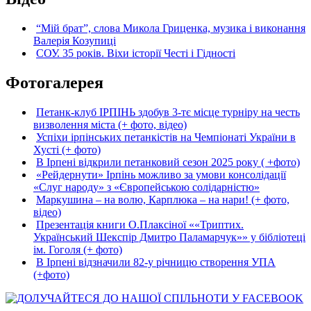
“Мій брат”, слова Микола Гриценка, музика і виконання
Валерія Козупиці
СОУ. 35 років. Віхи історії Честі і Гідності
Фотогалерея
Петанк-клуб ІРПІНЬ здобув 3-тє місце турніру на честь
визволення міста (+ фото, відео)
Успіхи ірпінських петанкістів на Чемпіонаті України в
Хусті (+ фото)
В Ірпені відкрили петанковий сезон 2025 року ( +фото)
«Рейдернути» Ірпінь можливо за умови консолідації
«Слуг народу» з «Європейською солідарністю»
Маркушина – на волю, Карплюка – на нари! (+ фото,
відео)
Презентація книги О.Плаксіної ««Триптих.
Український Шекспір Дмитро Паламарчук»» у бібліотеці
ім. Гоголя (+ фото)
В Ірпені відзначили 82-у річницю створення УПА
(+фото)