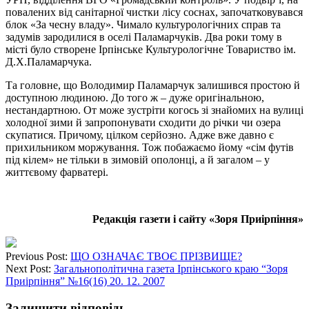
повалених від санітарної чистки лісу соснах, започатковувався
блок «За чесну владу». Чимало культурологічних справ та
задумів зародилися в оселі Паламарчуків. Два роки тому в
місті було створене Ірпінське Культурологічне Товариство ім.
Д.Х.Паламарчука.
Та головне, що Володимир Паламарчук залишився простою й
доступною людиною. До того ж – дуже оригінальною,
нестандартною. От може зустріти когось зі знайомих на вулиці
холодної зими й запропонувати сходити до річки чи озера
скупатися. Причому, цілком серйозно. Адже вже давно є
прихильником моржування. Тож побажаємо йому «сім футів
під кілем» не тільки в зимовій ополонці, а й загалом – у
життєвому фарватері.
Редакція газети і сайту «Зоря Приірпіння»
Previous Post:
ЩО ОЗНАЧАЄ ТВОЄ ПРІЗВИЩЕ?
Next Post:
Загальнополітична газета Ірпінського краю “Зоря
Приірпіння” №16(16) 20. 12. 2007
Залишити відповідь