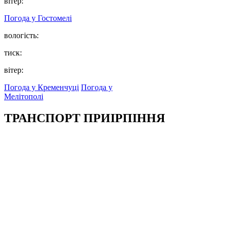
вітер:
Погода у
Гостомелі
вологість:
тиск:
вітер:
Погода у Кременчуці
Погода у
Мелітополі
ТРАНСПОРТ ПРИІРПІННЯ