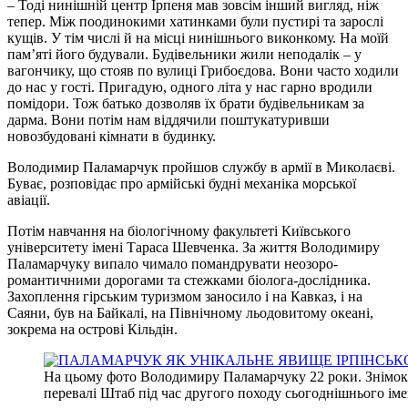
– Тоді нинішній центр Ірпеня мав зовсім інший вигляд, ніж
тепер. Між поодинокими хатинками були пустирі та зарослі
кущів. У тім числі й на місці нинішнього виконкому. На моїй
пам’яті його будували. Будівельники жили неподалік – у
вагончику, що стояв по вулиці Грибоєдова. Вони часто ходили
до нас у гості. Пригадую, одного літа у нас гарно вродили
помідори. Тож батько дозволяв їх брати будівельникам за
дарма. Вони потім нам віддячили поштукатуривши
новозбудовані кімнати в будинку.
Володимир Паламарчук пройшов службу в армії в Миколаєві.
Буває, розповідає про армійські будні механіка морської
авіації.
Потім навчання на біологічному факультеті Київського
університету імені Тараса Шевченка. За життя Володимиру
Паламарчуку випало чимало помандрувати неозоро-
романтичними дорогами та стежками біолога-дослідника.
Захоплення гірським туризмом заносило і на Кавказ, і на
Саяни, був на Байкалі, на Північному льодовитому океані,
зокрема на острові Кільдін.
На цьому фото Володимиру Паламарчуку 22 роки. Знімок
перевалі Штаб під час другого походу сьогоднішнього ім