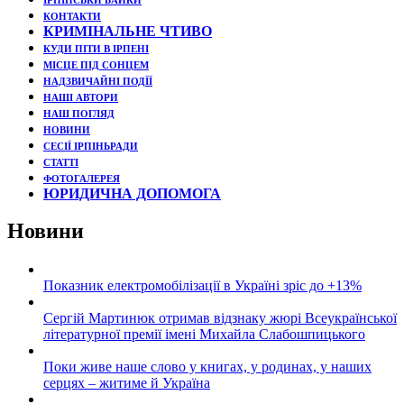
ІРПІНСЬКИ БАЙКИ
КОНТАКТИ
КРИМІНАЛЬНЕ ЧТИВО
КУДИ ПІТИ В ІРПЕНІ
МІСЦЕ ПІД СОНЦЕМ
НАДЗВИЧАЙНІ ПОДЇЇ
НАШІ АВТОРИ
НАШ ПОГЛЯД
НОВИНИ
СЕСІЇ ІРПІНЬРАДИ
СТАТТІ
ФОТОГАЛЕРЕЯ
ЮРИДИЧНА ДОПОМОГА
Новини
Показник електромобілізації в Україні зріс до +13%
Сергій Мартинюк отримав відзнаку жюрі Всеукраїнської
літературної премії імені Михайла Слабошпицького
Поки живе наше слово у книгах, у родинах, у наших
серцях – житиме й Україна