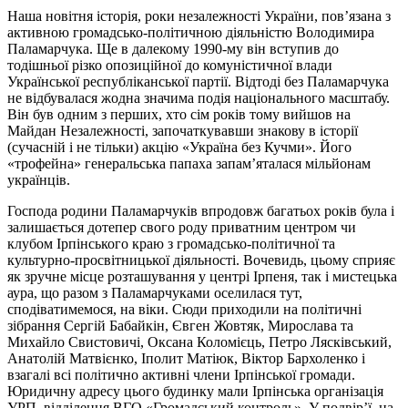
Наша новітня історія, роки незалежності України, пов’язана з
активною громадсько-політичною діяльністю Володимира
Паламарчука. Ще в далекому 1990-му він вступив до
тодішньої різко опозиційної до комуністичної влади
Української республіканської партії. Відтоді без Паламарчука
не відбувалася жодна значима подія національного масштабу.
Він був одним з перших, хто сім років тому вийшов на
Майдан Незалежності, започаткувавши знакову в історії
(сучасній і не тільки) акцію «Україна без Кучми». Його
«трофейна» генеральська папаха запам’яталася мільйонам
українців.
Господа родини Паламарчуків впродовж багатьох років була і
залишається дотепер свого роду приватним центром чи
клубом Ірпінського краю з громадсько-політичної та
культурно-просвітницької діяльності. Вочевидь, цьому сприяє
як зручне місце розташування у центрі Ірпеня, так і мистецька
аура, що разом з Паламарчуками оселилася тут,
сподіватимемося, на віки. Сюди приходили на політичні
зібрання Сергій Бабайкін, Євген Жовтяк, Мирослава та
Михайло Свистовичі, Оксана Коломієць, Петро Лясківський,
Анатолій Матвієнко, Іполит Матіюк, Віктор Бархоленко і
взагалі всі політично активні члени Ірпінської громади.
Юридичну адресу цього будинку мали Ірпінська організація
УРП, відділення ВГО «Громадський контроль». У подвір’ї, на