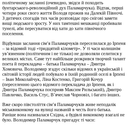
політичному засланні (очевидно, звідси й походить
бунтарського-революційний дух Паламарчука). Відтак, перші
чотири роки свого життя Володя прожив на Далекій Півночі.
З дитячих спогадів тих часів розповідає про снігові замети
вищі людського зросту. У них тамтешні мешканці пробивали
тунелі, аби пересуватися від хати до хати північного
поселення.
Відбувши заслання сім’я Паламарчуків переселилася до Ірпеня
– за відомий тоді «тридцятий кілометр». У ті часи колишнім
ув’язненим (політичним і не тільки) не дозволяли селитися у
великих містах. Саме тут найбільше розкрився творчий талант
поета й перекладача – батька Паламарчука – Дмитра
Хомовича. Володимир згадує скільки відомих в українській і
світовій історії людей побувало в їхній родинній оселі в Ірпені
– Іван Миколайчук, Ліна Костенко, Григорій Кочур
(переселенню цього відомого перекладача до Ірпеня, як і
Дмитра Паламарчука посприяв Максим Рильський), Дмитро
Павличко, Василь Стус, В’ячеслав Чорновіл, і багато інших.
Вже скоро півстоліття сім’я Паламарчуків живе неподалік
міськвиконкому на вулиці названій в честь його батька.
Раніше вона називалася Східна, а будівлі виконкому взагалі не
було. Володимир Паламарчук пригадує ті часи: