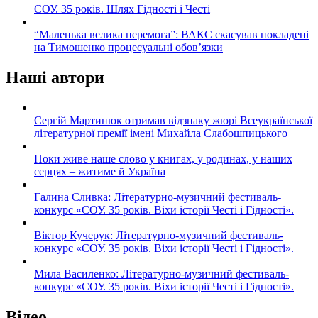
СОУ. 35 років. Шлях Гідності і Честі
“Маленька велика перемога”: ВАКС скасував покладені
на Тимошенко процесуальні обов’язки
Наші автори
Сергій Мартинюк отримав відзнаку жюрі Всеукраїнської
літературної премії імені Михайла Слабошпицького
Поки живе наше слово у книгах, у родинах, у наших
серцях – житиме й Україна
Галина Сливка: Літературно-музичний фестиваль-
конкурс «СОУ. 35 років. Віхи історії Честі і Гідності».
Віктор Кучерук: Літературно-музичний фестиваль-
конкурс «СОУ. 35 років. Віхи історії Честі і Гідності».
Мила Василенко: Літературно-музичний фестиваль-
конкурс «СОУ. 35 років. Віхи історії Честі і Гідності».
Відео