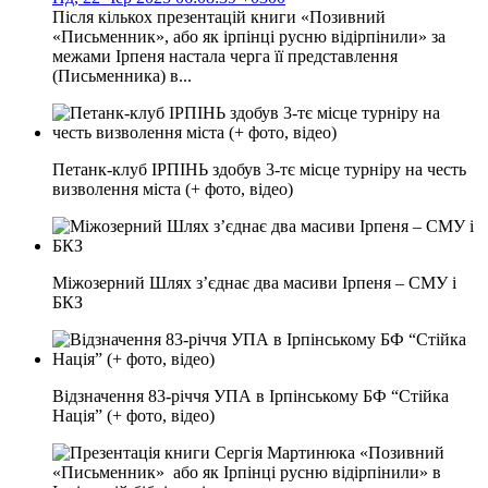
Після кількох презентацій книги «Позивний
«Письменник», або як ірпінці русню відірпінили» за
межами Ірпеня настала черга її представлення
(Письменника) в...
Петанк-клуб ІРПІНЬ здобув 3-тє місце турніру на честь
визволення міста (+ фото, відео)
Міжозерний Шлях з’єднає два масиви Ірпеня – СМУ і
БКЗ
Відзначення 83-річчя УПА в Ірпінському БФ “Стійка
Нація” (+ фото, відео)