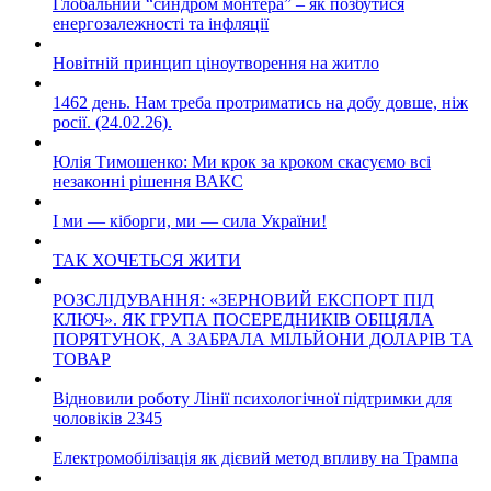
Глобальний “синдром монтера” – як позбутися
енергозалежності та інфляції
Новітній принцип ціноутворення на житло
1462 день. Нам треба протриматись на добу довше, ніж
росії. (24.02.26).
Юлія Тимошенко: Ми крок за кроком скасуємо всі
незаконні рішення ВАКС
І ми — кіборги, ми — сила України!
ТАК ХОЧЕТЬСЯ ЖИТИ
РОЗСЛІДУВАННЯ: «ЗЕРНОВИЙ ЕКСПОРТ ПІД
КЛЮЧ». ЯК ГРУПА ПОСЕРЕДНИКІВ ОБІЦЯЛА
ПОРЯТУНОК, А ЗАБРАЛА МІЛЬЙОНИ ДОЛАРІВ ТА
ТОВАР
Відновили роботу Лінії психологічної підтримки для
чоловіків 2345
Електромобілізація як дієвий метод впливу на Трампа