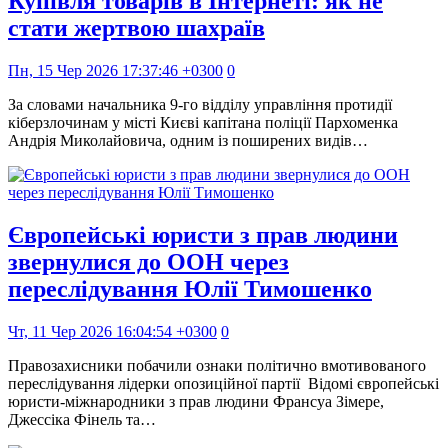
Купівля товарів в Інтернеті: як не
стати жертвою шахраїв
Пн, 15 Чер 2026 17:37:46 +0300
0
За словами начальника 9-го відділу управління протидії
кіберзлочинам у місті Києві капітана поліції Пархоменка
Андрія Миколайовича, одним із поширених видів…
Європейські юристи з прав людини
звернулися до ООН через
переслідування Юлії Тимошенко
Чт, 11 Чер 2026 16:04:54 +0300
0
Правозахисники побачили ознаки політично вмотивованого
переслідування лідерки опозиційної партії Відомі європейські
юристи-міжнародники з прав людини Франсуа Зімере,
Джессіка Фінель та…