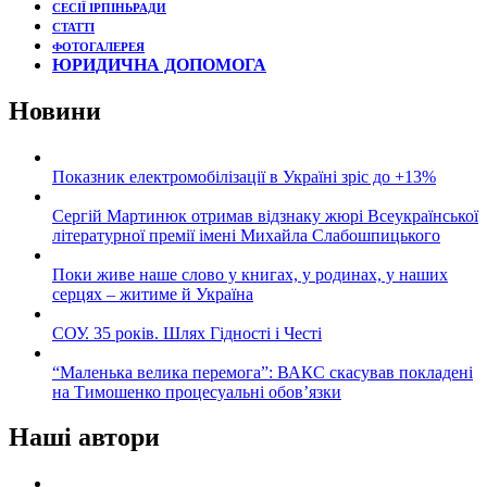
СЕСІЇ ІРПІНЬРАДИ
СТАТТІ
ФОТОГАЛЕРЕЯ
ЮРИДИЧНА ДОПОМОГА
Новини
Показник електромобілізації в Україні зріс до +13%
Сергій Мартинюк отримав відзнаку жюрі Всеукраїнської
літературної премії імені Михайла Слабошпицького
Поки живе наше слово у книгах, у родинах, у наших
серцях – житиме й Україна
СОУ. 35 років. Шлях Гідності і Честі
“Маленька велика перемога”: ВАКС скасував покладені
на Тимошенко процесуальні обов’язки
Наші автори