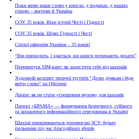
Поки живе наше слово у книгах, у родинах, у наших
серцях – житиме й Україна
СОУ. 35 років. Віхи історії Честі і Гідності
СОУ. 35 років. Шлях Гідності і Честі
Спілці офіцерів України – 35 років!
“Він приходить, і здається, що книги починають дихати”
Перевипуск SIM-карт: як захистити себе від шахраїв
Художній колорит творчої зустрічі “Долю думкам і буде
яріти слово” на Оболоні
Дропи: як не стати «грошовим мулом» для шахраїв
Проєкт «БРАМА» — формування безпечного, стійкого
та захищеного інформаційного середовища в Україні
Шахраї прикриваються допомогою ЗСУ: будьте
пильними під час благодійних зборів