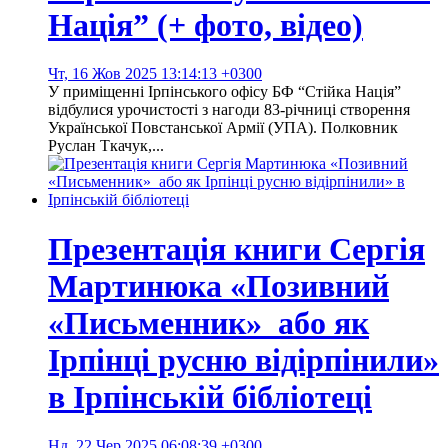
Нація” (+ фото, відео)
Чт, 16 Жов 2025 13:14:13 +0300
У приміщенні Ірпінського офісу БФ “Стійка Нація”
відбулися урочистості з нагоди 83-річниці створення
Української Повстанської Армії (УПА). Полковник
Руслан Ткачук,...
Презентація книги Сергія
Мартинюка «Позивний
«Письменник» або як
Ірпінці русню відірпінили»
в Ірпінській бібліотеці
Нд, 22 Чер 2025 06:08:39 +0300