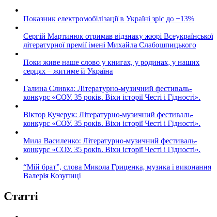
Показник електромобілізації в Україні зріс до +13%
Сергій Мартинюк отримав відзнаку жюрі Всеукраїнської
літературної премії імені Михайла Слабошпицького
Поки живе наше слово у книгах, у родинах, у наших
серцях – житиме й Україна
Галина Сливка: Літературно-музичний фестиваль-
конкурс «СОУ. 35 років. Віхи історії Честі і Гідності».
Віктор Кучерук: Літературно-музичний фестиваль-
конкурс «СОУ. 35 років. Віхи історії Честі і Гідності».
Мила Василенко: Літературно-музичний фестиваль-
конкурс «СОУ. 35 років. Віхи історії Честі і Гідності».
“Мій брат”, слова Микола Гриценка, музика і виконання
Валерія Козупиці
Статті