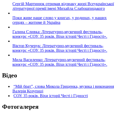
Сергій Мартинюк отримав відзнаку жюрі Всеукраїнської
літературної премії імені Михайла Слабошпицького
Поки живе наше слово у книгах, у родинах, у наших
серцях – житиме й Україна
Галина Сливка: Літературно-музичний фестиваль-
конкурс «СОУ. 35 років. Віхи історії Честі і Гідності».
Віктор Кучерук: Літературно-музичний фестиваль-
конкурс «СОУ. 35 років. Віхи історії Честі і Гідності».
Мила Василенко: Літературно-музичний фестиваль-
конкурс «СОУ. 35 років. Віхи історії Честі і Гідності».
Відео
“Мій брат”, слова Микола Гриценка, музика і виконання
Валерія Козупиці
СОУ. 35 років. Віхи історії Честі і Гідності
Фотогалерея