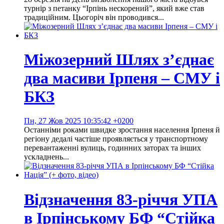
турнір з петанку “Ірпінь нескорений”, який вже став
традиційним. Цьогоріч він проводився...
Міжозерний Шлях з’єднає
два масиви Ірпеня – СМУ і
БКЗ
Пн, 27 Жов 2025 10:35:42 +0200
Останніми роками швидке зростання населення Ірпеня й
регіону дедалі частіше проявляється у транспортному
перевантаженні вулиць, годинних заторах та інших
ускладнень...
Відзначення 83-річчя УПА
в Ірпінському БФ “Стійка