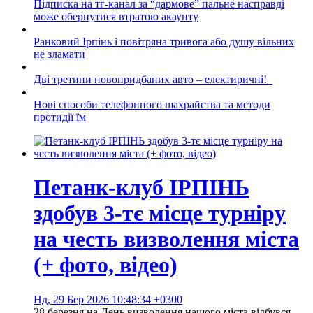
Підписка на тг-канал за “дармове” пальне насправді
може обернутися втратою акаунту
Ранковий Ірпінь і повітряна тривога або душу вільних
не зламати
Дві третини новопридбаних авто – електиричні!
Нові способи телефонного шахрайства та методи
протидії їм
Петанк-клуб ІРПІНЬ
здобув 3-тє місце турніру
на честь визволення міста
(+ фото, відео)
Нд, 29 Бер 2026 10:48:34 +0300
28 березня на День визволення нашого міста відбувся