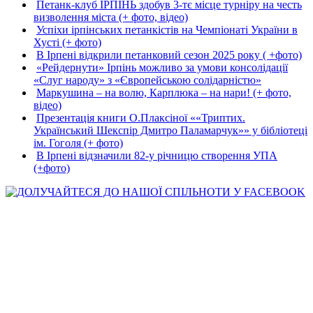
Петанк-клуб ІРПІНЬ здобув 3-тє місце турніру на честь
визволення міста (+ фото, відео)
Успіхи ірпінських петанкістів на Чемпіонаті України в
Хусті (+ фото)
В Ірпені відкрили петанковий сезон 2025 року ( +фото)
«Рейдернути» Ірпінь можливо за умови консолідації
«Слуг народу» з «Європейською солідарністю»
Маркушина – на волю, Карплюка – на нари! (+ фото,
відео)
Презентація книги О.Плаксіної ««Триптих.
Український Шекспір Дмитро Паламарчук»» у бібліотеці
ім. Гоголя (+ фото)
В Ірпені відзначили 82-у річницю створення УПА
(+фото)