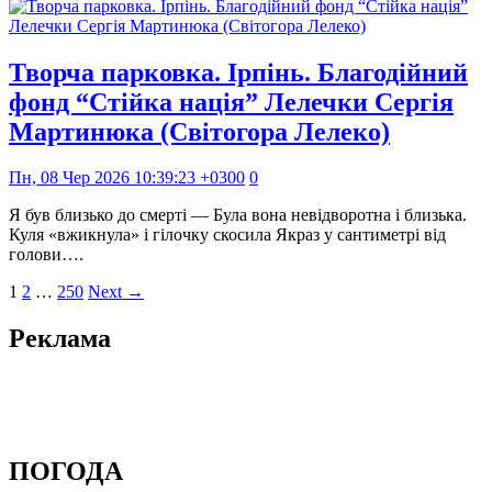
Творча парковка. Ірпінь. Благодійний
фонд “Стійка нація” Лелечки Сергія
Мартинюка (Світогора Лелеко)
Пн, 08 Чер 2026 10:39:23 +0300
0
Я був близько до смерті — Була вона невідворотна і близька.
Куля «вжикнула» і гілочку скосила Якраз у сантиметрі від
голови….
1
2
…
250
Next →
Реклама
ПОГОДА