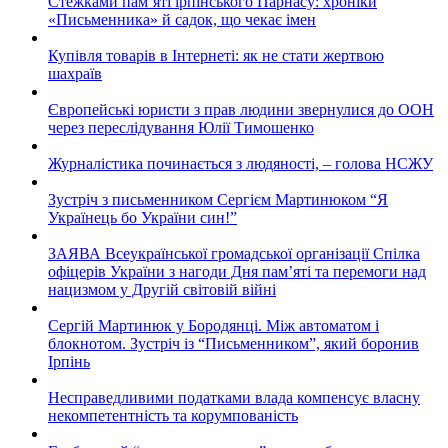
Стежками пам’яті ірпінського Парнасу: хроніки
«Письменника» й садок, що чекає імен
Купівля товарів в Інтернеті: як не стати жертвою
шахраїв
Європейські юристи з прав людини звернулися до ООН
через переслідування Юлії Тимошенко
Журналістика починається з людяності, – голова НСЖУ
Зустріч з письменником Сергієм Мартинюком “Я
Українець бо України син!”
ЗАЯВА Всеукраїнської громадської організації Спілка
офіцерів України з нагоди Дня пам’яті та перемоги над
нацизмом у Другій світовій війні
Сергій Мартинюк у Бородянці. Між автоматом і
блокнотом. Зустріч із “Письменником”, який боронив
Ірпінь
Несправедливими податками влада компенсує власну
некомпетентність та корумпованість