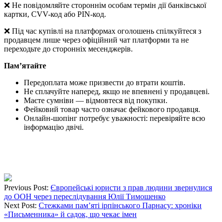
❌ Не повідомляйте стороннім особам термін дії банківської
картки, CVV-код або PIN-код.
❌ Під час купівлі на платформах оголошень спілкуйтеся з
продавцем лише через офіційний чат платформи та не
переходьте до сторонніх месенджерів.
Пам’ятайте
Передоплата може призвести до втрати коштів.
Не сплачуйте наперед, якщо не впевнені у продавцеві.
Маєте сумніви — відмовтеся від покупки.
Фейковий товар часто означає фейкового продавця.
Онлайн-шопінг потребує уважності: перевіряйте всю
інформацію двічі.
Previous Post:
Європейські юристи з прав людини звернулися
до ООН через переслідування Юлії Тимошенко
Next Post:
Стежками пам’яті ірпінського Парнасу: хроніки
«Письменника» й садок, що чекає імен