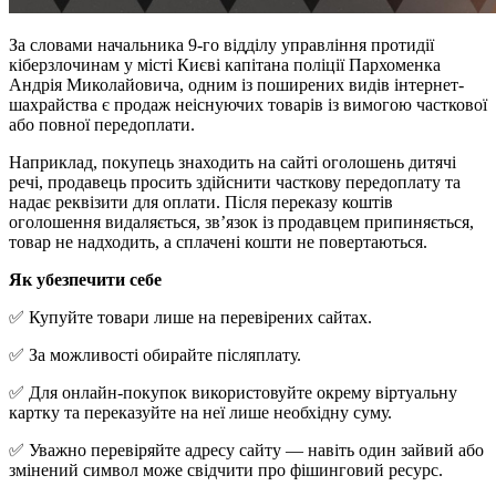
За словами начальника 9-го відділу управління протидії
кіберзлочинам у місті Києві капітана поліції Пархоменка
Андрія Миколайовича, одним із поширених видів інтернет-
шахрайства є продаж неіснуючих товарів із вимогою часткової
або повної передоплати.
Наприклад, покупець знаходить на сайті оголошень дитячі
речі, продавець просить здійснити часткову передоплату та
надає реквізити для оплати. Після переказу коштів
оголошення видаляється, зв’язок із продавцем припиняється,
товар не надходить, а сплачені кошти не повертаються.
Як убезпечити себе
✅ Купуйте товари лише на перевірених сайтах.
✅ За можливості обирайте післяплату.
✅ Для онлайн-покупок використовуйте окрему віртуальну
картку та переказуйте на неї лише необхідну суму.
✅ Уважно перевіряйте адресу сайту — навіть один зайвий або
змінений символ може свідчити про фішинговий ресурс.