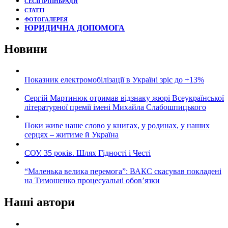
СЕСІЇ ІРПІНЬРАДИ
СТАТТІ
ФОТОГАЛЕРЕЯ
ЮРИДИЧНА ДОПОМОГА
Новини
Показник електромобілізації в Україні зріс до +13%
Сергій Мартинюк отримав відзнаку жюрі Всеукраїнської
літературної премії імені Михайла Слабошпицького
Поки живе наше слово у книгах, у родинах, у наших
серцях – житиме й Україна
СОУ. 35 років. Шлях Гідності і Честі
“Маленька велика перемога”: ВАКС скасував покладені
на Тимошенко процесуальні обов’язки
Наші автори