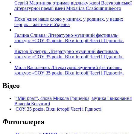
Сергій Мартинюк отримав відзнаку жюрі Всеукраїнської
літературної премії імені Михайла Слабошпицького
Поки живе наше слово у книгах, у родинах, у наших
серцях – житиме й Україна
Галина Сливка: Літературно-музичний фестиваль-
конкурс «СОУ. 35 років. Віхи історії Честі і Гідності».
Віктор Кучерук: Літературно-музичний фестиваль-
конкурс «СОУ. 35 років. Віхи історії Честі і Гідності».
Мила Василенко: Літературно-музичний фестиваль-
конкурс «СОУ. 35 років. Віхи історії Честі і Гідності».
Відео
“Мій брат”, слова Микола Гриценка, музика і виконання
Валерія Козупиці
СОУ. 35 років. Віхи історії Честі і Гідності
Фотогалерея