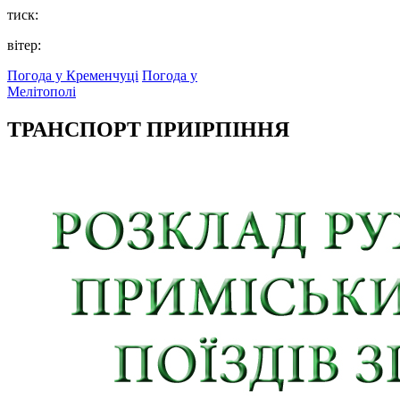
тиск:
вітер:
Погода у Кременчуці
Погода у
Мелітополі
ТРАНСПОРТ ПРИІРПІННЯ