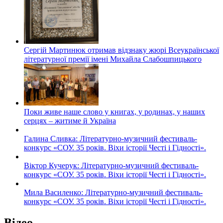
Сергій Мартинюк отримав відзнаку жюрі Всеукраїнської
літературної премії імені Михайла Слабошпицького
Поки живе наше слово у книгах, у родинах, у наших
серцях – житиме й Україна
Галина Сливка: Літературно-музичний фестиваль-
конкурс «СОУ. 35 років. Віхи історії Честі і Гідності».
Віктор Кучерук: Літературно-музичний фестиваль-
конкурс «СОУ. 35 років. Віхи історії Честі і Гідності».
Мила Василенко: Літературно-музичний фестиваль-
конкурс «СОУ. 35 років. Віхи історії Честі і Гідності».
Відео