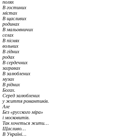
полях
В гостиних
містах
В щасливих
родинах
В мальовничих
селах
В піснях
вольних
В гідних
родах
В сердечних
загравах
В залюблених
музах
В рідних
Богах.
Серед залюблених
у життя романтиків.
Але
Без «русского міра»
і московитів.
Так хочеться жити…
Щасливо…
В Україні…