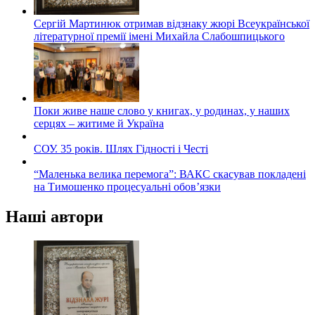
Сергій Мартинюк отримав відзнаку жюрі Всеукраїнської
літературної премії імені Михайла Слабошпицького
Поки живе наше слово у книгах, у родинах, у наших
серцях – житиме й Україна
СОУ. 35 років. Шлях Гідності і Честі
“Маленька велика перемога”: ВАКС скасував покладені
на Тимошенко процесуальні обов’язки
Наші автори