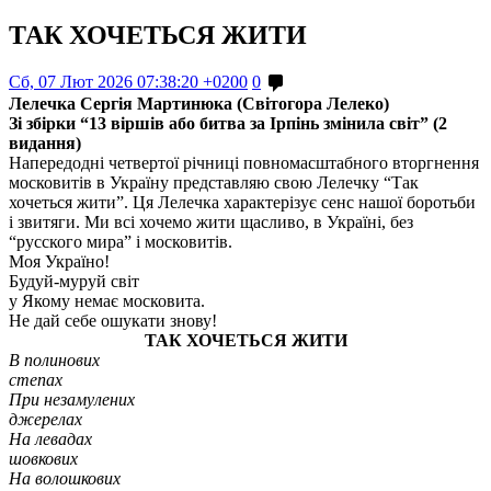
ТАК ХОЧЕТЬСЯ ЖИТИ
Сб, 07 Лют 2026 07:38:20 +0200
0
Лелечка Сергія Мартинюка (Світогора Лелеко)
Зі збірки “13 віршів або битва за Ірпінь змінила світ” (2
видання)
Напередодні четвертої річниці повномасштабного вторгнення
московитів в Україну представляю свою Лелечку “Так
хочеться жити”. Ця Лелечка характерізує сенс нашої боротьби
і звитяги. Ми всі хочемо жити щасливо, в Україні, без
“русского мира” і московитів.
Моя Україно!
Будуй-муруй світ
у Якому немає московита.
Не дай себе ошукати знову!
ТАК ХОЧЕТЬСЯ ЖИТИ
В полинових
степах
При незамулених
джерелах
На левадах
шовкових
На волошкових