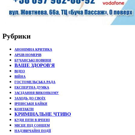
Рубрики
АНОНІМНА КРИТИКА
АРХІВ НОМЕРІВ
БУЧАНСЬКІ НОВИНИ
ВАШЕ ЗДОРОВ'Я
ВІДЕО
ВІЙНА
ГОСТОМЕЛЬСЬКА РАДА
ЕКСПЕРТНА ДУМКА
ЗАСІДАННЯ ВИКОНКОМУ
ЗАХОДЬ ДО СВОЇХ
ІРПІНСЬКИ БАЙКИ
КОНТАКТИ
КРИМІНАЛЬНЕ ЧТИВО
КУДИ ПІТИ В ІРПЕНІ
МІСЦЕ ПІД СОНЦЕМ
НАДЗВИЧАЙНІ ПОДЇЇ