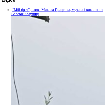
“Мій брат”, слова Микола Гриценка, музика і виконання
Валерія Козупиці