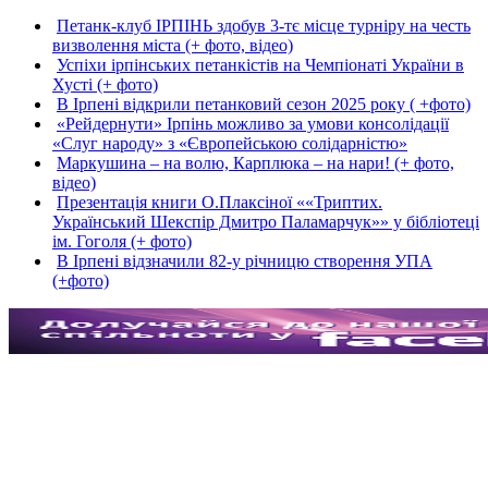
Петанк-клуб ІРПІНЬ здобув 3-тє місце турніру на честь
визволення міста (+ фото, відео)
Успіхи ірпінських петанкістів на Чемпіонаті України в
Хусті (+ фото)
В Ірпені відкрили петанковий сезон 2025 року ( +фото)
«Рейдернути» Ірпінь можливо за умови консолідації
«Слуг народу» з «Європейською солідарністю»
Маркушина – на волю, Карплюка – на нари! (+ фото,
відео)
Презентація книги О.Плаксіної ««Триптих.
Український Шекспір Дмитро Паламарчук»» у бібліотеці
ім. Гоголя (+ фото)
В Ірпені відзначили 82-у річницю створення УПА
(+фото)