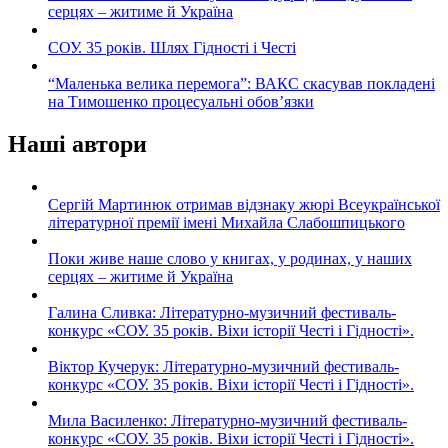
серцях – житиме й Україна
СОУ. 35 років. Шлях Гідності і Честі
“Маленька велика перемога”: ВАКС скасував покладені
на Тимошенко процесуальні обов’язки
Наші автори
Сергій Мартинюк отримав відзнаку жюрі Всеукраїнської
літературної премії імені Михайла Слабошпицького
Поки живе наше слово у книгах, у родинах, у наших
серцях – житиме й Україна
Галина Сливка: Літературно-музичний фестиваль-
конкурс «СОУ. 35 років. Віхи історії Честі і Гідності».
Віктор Кучерук: Літературно-музичний фестиваль-
конкурс «СОУ. 35 років. Віхи історії Честі і Гідності».
Мила Василенко: Літературно-музичний фестиваль-
конкурс «СОУ. 35 років. Віхи історії Честі і Гідності».