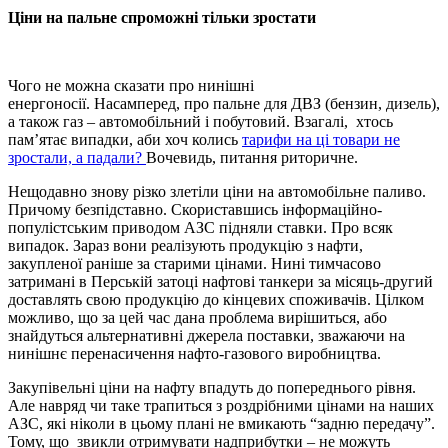
Ціни
на пальне спроможні тільки зростати
Чого не можна сказати про нинішні
енергоносії. Насамперед, про пальне для ДВЗ (бензин, дизель),
а також газ – автомобільний і побутовий. Взагалі, хтось
пам’ятає випадки, аби хоч колись
тарифи на ці товари не
зростали, а падали?
Вочевидь, питання риторичне.
Нещодавно знову різко злетіли ціни на автомобільне паливо.
Причому безпідставно. Скориставшись інформаційно-
популістським приводом АЗС підняли ставки. Про всяк
випадок. Зараз вони реалізують продукцію з нафти,
закупленої раніше за старими цінами. Нині тимчасово
затримані в Перській затоці нафтові танкери за місяць-другий
доставлять свою продукцію до кінцевих споживачів. Цілком
можливо, що за цей час дана проблема вирішиться, або
знайдуться альтернативні джерела поставки, зважаючи на
нинішнє перенасичення нафто-газового виробництва.
Закупівельні ціни на нафту впадуть до попереднього рівня.
Але навряд чи таке трапиться з роздрібними цінами на наших
АЗС, які ніколи в цьому плані не вмикають “задню передачу”.
Тому, що звикли отримувати надприбутки – не можуть