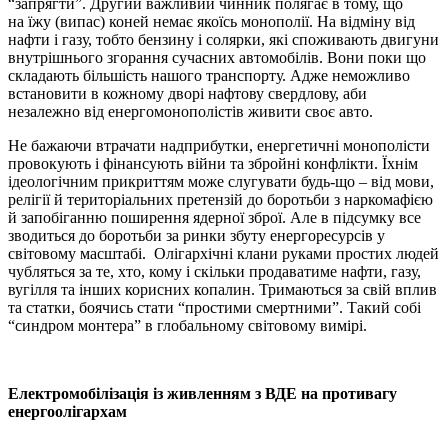
“запрягти”. Другий важливий чинник полягає в тому, що
на їжу (випас) коней немає якоїсь монополії. На відміну від
нафти і газу, тобто бензину і солярки, які споживають двигуни
внутрішнього згорання сучасних автомобілів. Вони поки що
складають більшість нашого транспорту. Адже неможливо
встановити в кожному дворі нафтову свердлову, аби
незалежно від енергомонополістів живити своє авто.
Не бажаючи втрачати надприбутки, енергетичні монополісти
провокують і фінансують війни та збройні конфлікти. Їхнім
ідеологічним прикриттям може слугувати будь-що – від мови,
релігії й територіальних претензій до боротьби з наркомафією
й запобіганню поширення ядерної зброї. Але в підсумку все
зводиться до боротьби за ринки збуту енергоресурсів у
світовому масштабі. Олігархічні клани руками простих людей
чубляться за те, хто, кому і скільки продаватиме нафти, газу,
вугілля та інших корисних копалин. Тримаються за свій вплив
та статки, боячись стати “простими смертними”. Такий собі
“синдром монтера” в глобальному світовому вимірі.
Електромобілізація із живленням з ВДЕ на противагу
енергоолігархам