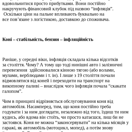
вдовольнитися просто прибутками. Вони постійно
накручують фінансовий клубок під назвою “інфляція”.
Оскільки ціни на пальне впливають буквально на
все пов’язане з логістикою, доставкою до споживача.
Коні
– стабільність, бензин – інфляційність
Раніше, у середні віки, інфляція складала кілька відсотків
за століття. Чому? А тому що тоді нинішні авто і залізничні
перевезення здійснювалися кінною тягою (або волами,
мулами, верблюдами і т. ін). І лише з 19 століття почали
відмовлятися від коней і переходити на транспорт на
викопному паливі – внаслідок чого інфляція почала “скакати
галопом”.
Чим в принципі відрізняється обслуговування коня від
автомобіля. Насамперед, тим, що коня постійно треба
годувати і за ним доглядати, незалежно від того, їздиш ти ним
кудись, або вдома він стоїть, чи просто катаєшся, лиш би не
застоявся. Коня не можна “законсервувати” на кілька місяців у
гаражі, як автомобіль (мотоцикл, мопед), а потім знову