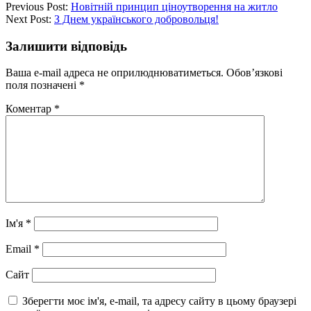
Previous Post:
Новітній принцип ціноутворення на житло
Next Post:
З Днем українського добровольця!
Залишити відповідь
Ваша e-mail адреса не оприлюднюватиметься.
Обов’язкові
поля позначені
*
Коментар
*
Ім'я
*
Email
*
Сайт
Зберегти моє ім'я, e-mail, та адресу сайту в цьому браузері