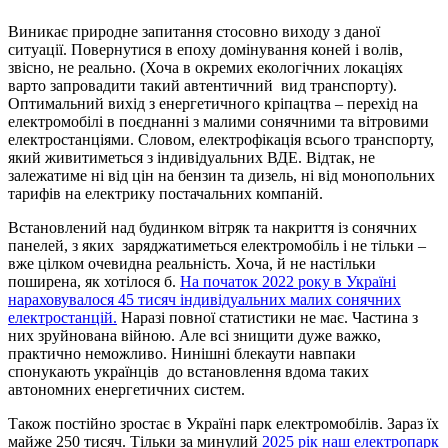
Виникає природне запитання стосовно виходу з даної
ситуації. Повернутися в епоху домінування коней і волів,
звісно, не реально. (Хоча в окремих екологічних локаціях
варто запровадити такий автентичний вид транспорту).
Оптимальний вихід з енергетичного кріпацтва – перехід на
електромобілі в поєднанні з малими сонячними та вітровими
електростанціями. Словом, електрофікація всього транспорту,
який живитиметься з індивідуальних ВДЕ. Відтак, не
залежатиме ні від цін на бензин та дизель, ні від монопольних
тарифів на електрику постачальних компаній.
Встановлений над будинком вітряк та накриття із сонячних
панелей, з яких заряджатиметься електромобіль і не тільки –
вже цілком очевидна реальність. Хоча, й не настільки
поширена, як хотілося б.
На початок 2022 року в Україні
нараховувалося 45 тисяч індивідуальних малих сонячних
електростанцій.
Наразі повної статистики не має. Частина з
них зруйнована війною. Але всі знищити дуже важко,
практично неможливо. Нинішні блекаути навпаки
спонукають українців до встановлення вдома таких
автономних енергетичних систем.
Також постійно зростає в Україні парк електромобілів. Зараз їх
майже 250 тисяч. Тільки за минулий
2025 рік наш електропарк