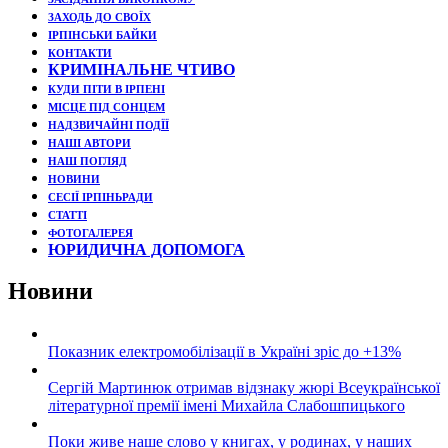
ЗАХОДЬ ДО СВОЇХ
ІРПІНСЬКИ БАЙКИ
КОНТАКТИ
КРИМІНАЛЬНЕ ЧТИВО
КУДИ ПІТИ В ІРПЕНІ
МІСЦЕ ПІД СОНЦЕМ
НАДЗВИЧАЙНІ ПОДЇЇ
НАШІ АВТОРИ
НАШ ПОГЛЯД
НОВИНИ
СЕСІЇ ІРПІНЬРАДИ
СТАТТІ
ФОТОГАЛЕРЕЯ
ЮРИДИЧНА ДОПОМОГА
Новини
Показник електромобілізації в Україні зріс до +13%
Сергій Мартинюк отримав відзнаку жюрі Всеукраїнської
літературної премії імені Михайла Слабошпицького
Поки живе наше слово у книгах, у родинах, у наших