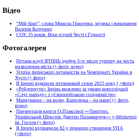
Відео
“Мій брат”, слова Микола Гриценка, музика і виконання
Валерія Козупиці
СОУ. 35 років. Віхи історії Честі і Гідності
Фотогалерея
Петанк-клуб ІРПІНЬ здобув 3-тє місце турніру на честь
визволення міста (+ фото, відео)
Успіхи ірпінських петанкістів на Чемпіонаті України в
Хусті (+ фото)
В Ірпені відкрили петанковий сезон 2025 року ( +фото)
«Рейдернути» Ірпінь можливо за умови консолідації
«Слуг народу» з «Європейською солідарністю»
Маркушина – на волю, Карплюка – на нари! (+ фото,
відео)
Презентація книги О.Плаксіної ««Триптих.
Український Шекспір Дмитро Паламарчук»» у бібліотеці
ім. Гоголя (+ фото)
В Ірпені відзначили 82-у річницю створення УПА
(+фото)