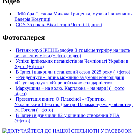
Відео
“Мій брат”, слова Микола Гриценка, музика і виконання
Валерія Козупиці
СОУ. 35 років. Віхи історії Честі і Гідності
Фотогалерея
Петанк-клуб ІРПІНЬ здобув 3-тє місце турніру на честь
визволення міста (+ фото, відео)
Успіхи ірпінських петанкістів на Чемпіонаті України в
Хусті (+ фото)
В Ірпені відкрили петанковий сезон 2025 року ( +фото)
«Рейдернути» Ірпінь можливо за умови консолідації
«Слуг народу» з «Європейською солідарністю»
Маркушина – на волю, Карплюка – на нари! (+ фото,
відео)
Презентація книги О.Плаксіної ««Триптих.
Український Шекспір Дмитро Паламарчук»» у бібліотеці
ім. Гоголя (+ фото)
В Ірпені відзначили 82-у річницю створення УПА
(+фото)