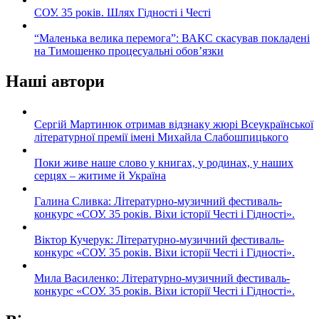
СОУ. 35 років. Шлях Гідності і Честі
“Маленька велика перемога”: ВАКС скасував покладені
на Тимошенко процесуальні обов’язки
Наші автори
Сергій Мартинюк отримав відзнаку жюрі Всеукраїнської
літературної премії імені Михайла Слабошпицького
Поки живе наше слово у книгах, у родинах, у наших
серцях – житиме й Україна
Галина Сливка: Літературно-музичний фестиваль-
конкурс «СОУ. 35 років. Віхи історії Честі і Гідності».
Віктор Кучерук: Літературно-музичний фестиваль-
конкурс «СОУ. 35 років. Віхи історії Честі і Гідності».
Мила Василенко: Літературно-музичний фестиваль-
конкурс «СОУ. 35 років. Віхи історії Честі і Гідності».