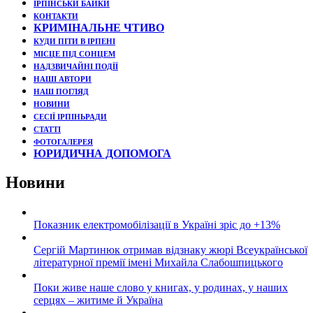
ІРПІНСЬКИ БАЙКИ
КОНТАКТИ
КРИМІНАЛЬНЕ ЧТИВО
КУДИ ПІТИ В ІРПЕНІ
МІСЦЕ ПІД СОНЦЕМ
НАДЗВИЧАЙНІ ПОДЇЇ
НАШІ АВТОРИ
НАШ ПОГЛЯД
НОВИНИ
СЕСІЇ ІРПІНЬРАДИ
СТАТТІ
ФОТОГАЛЕРЕЯ
ЮРИДИЧНА ДОПОМОГА
Новини
Показник електромобілізації в Україні зріс до +13%
Сергій Мартинюк отримав відзнаку жюрі Всеукраїнської
літературної премії імені Михайла Слабошпицького
Поки живе наше слово у книгах, у родинах, у наших
серцях – житиме й Україна