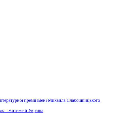
літературної премії імені Михайла Слабошпицького
ях – житиме й Україна