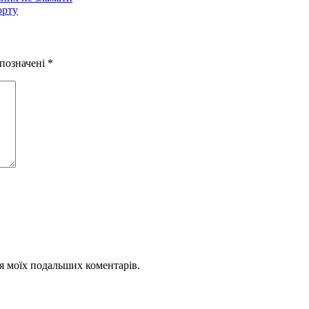
орту
 позначені
*
для моїх подальших коментарів.