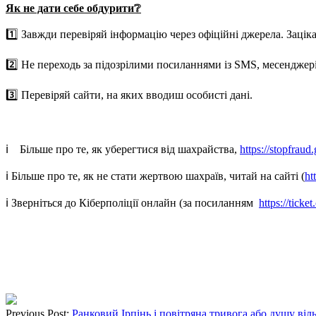
Як не дати себе обдурити
❔
1️⃣ Завжди перевіряй інформацію через офіційні джерела. Заціка
2️⃣ Не переходь за підозрілими посиланнями із SMS, месенджер
3️⃣ Перевіряй сайти, на яких вводиш особисті дані.
ℹ️ Більше про те, як уберегтися від шахрайства,
https://stopfraud
ℹ️ Більше про те, як не стати жертвою шахраїв, читай на сайті (
ht
ℹ️ Зверніться до Кіберполіції онлайн (за посиланням
https://ticke
Previous Post:
Ранковий Ірпінь і повітряна тривога або душу віл