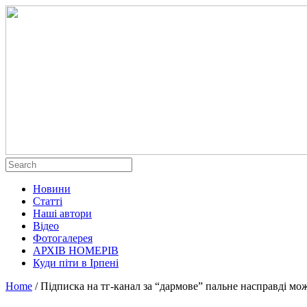
Новини
Статті
Наші автори
Відео
Фотогалерея
АРХІВ НОМЕРІВ
Куди піти в Ірпені
Home
/
Підписка на тг-канал за “дармове” пальне насправді мо