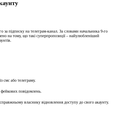
акаунту
 за підписку на телеграм-канал. За словами начальника 9-го
шено на тому, що такі суперпропозиції – найулюбленіший
аунтів.
з смс або телеграму.
х фейкових повідомлень.
справжньому власнику відновлення доступу до свого акаунту.