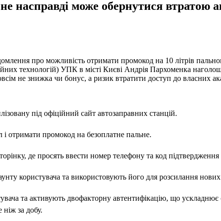
ьне насправді може обернутися втратою 
млення про можливість отримати промокод на 10 літрів пального
ційних технологій) УПК в місті Києві Андрія Пархоменка наголо
всім не знижка чи бонус, а ризик втратити доступ до власних ак
лізовану під офіційний сайт автозаправних станцій.
л і отримати промокод на безоплатне пальне.
орінку, де просять ввести номер телефону та код підтвердження і
аунту користувача та використовують його для розсилання нови
тувача та активують двофакторну автентифікацію, що ускладнює 
 ніж за добу.