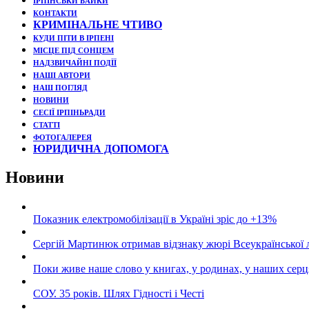
ІРПІНСЬКИ БАЙКИ
КОНТАКТИ
КРИМІНАЛЬНЕ ЧТИВО
КУДИ ПІТИ В ІРПЕНІ
МІСЦЕ ПІД СОНЦЕМ
НАДЗВИЧАЙНІ ПОДЇЇ
НАШІ АВТОРИ
НАШ ПОГЛЯД
НОВИНИ
СЕСІЇ ІРПІНЬРАДИ
СТАТТІ
ФОТОГАЛЕРЕЯ
ЮРИДИЧНА ДОПОМОГА
Новини
Показник електромобілізації в Україні зріс до +13%
Сергій Мартинюк отримав відзнаку жюрі Всеукраїнської 
Поки живе наше слово у книгах, у родинах, у наших серц
СОУ. 35 років. Шлях Гідності і Честі