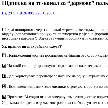
Підписка на тг-канал за “дармове” пал
Вт, 20 Січ 2026 08:15:23 +0200
0
Шахраї поширюють через соціальні мережі та месенджери повідо
відділу (оперативного пошуку та партнерства у сфері інформа
інструмент шахраїв☺️ Адже за гучними обіцянками ховається зо
Як працює ця шахрайська схема
❔
1️⃣ Повідомлення містить посилання на фішингову сторінку, сти
2️⃣ На такій сторінці пропонують підписатися на телеграм-кана
3️⃣ Далі користувача перенаправляють ще на одну шахрайську ст
4️⃣ Після введення даних зловмисники отримують доступ до ак
5️⃣ Протягом 24 годин шахраї завершують активну сесію корис
У результаті людина втрачає контроль над своїм акаунтом менше