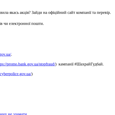
вила якась акція? Зайди на офіційний сайт компанії та перевір.
ів чи електронної пошти.
.gov.ua/
.
tps://promo.bank.gov.ua/stopfraud/
) кампанії #ШахрайГудбай.
t.cyberpolice.gov.ua/
)
ьних не зламати