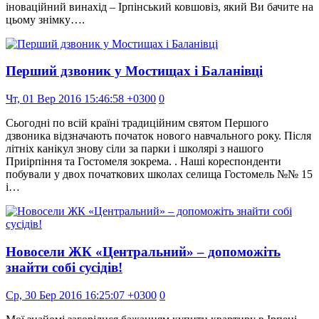
іноваційний винахід – Ірпінський ковшовіз, який Ви бачите на
цьому знімку….
Перший дзвоник у Мостищах і Баланівці
Чт, 01 Вер 2016 15:46:58 +0300
0
Сьогодні по всій країні традиційним святом Першого
дзвоника відзначають початок нового навчального року. Після
літніх канікул знову сіли за парки і школярі з нашого
Приірпіння та Гостомеля зокрема. . Наші кореспонденти
побували у двох початкових школах селища Гостомель №№ 15
і…
Новосели ЖК «Центральний» – допоможіть
знайти собі сусідів!
Ср, 30 Бер 2016 16:25:07 +0300
0