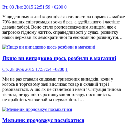
Вт, 03 Лис 2015 22:51:59 +0200
0
У щоденному житті корупція фактично стала нормою – майже
70% наших співгромадян хоча б раз, а здебільшого і частіше
давали хабарі. Воно стало розповсюдженим явищем, яке є
загрозою гідному життю, справедливості у судах, розвитку
нашої держави як демократичної та економічно розвинутої…
Якщо ви випадково щось розбили в магазині
Ср, 28 Жов 2015 17:57:54 +0200
1
Ми не раз ставали свідками тривожних випадків, коли у
когось в торговому залі вислизає товар в скляній тарі і
розбивається. А що як це станеться з нами? Ситуація типова –
тіснота, незручність розташування товару, поспішність,
незграбність чи звичайна неуважність і…
Мельник продовжує посміхатися