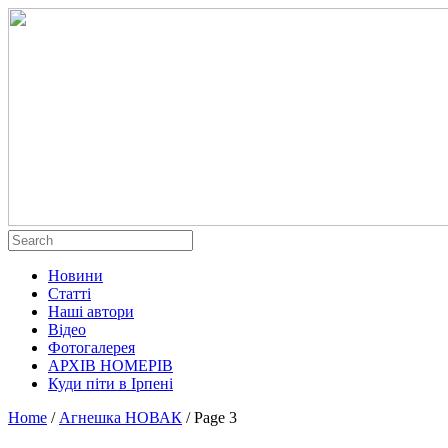
Новини
Статті
Наші автори
Відео
Фотогалерея
АРХІВ НОМЕРІВ
Куди піти в Ірпені
Home
/
Агнешка НОВАК
/
Page 3