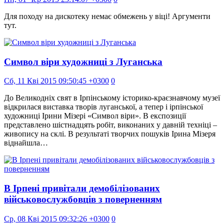
Для походу на дискотеку немає обмежень у віці! Аргументи
тут.
Символ віри художниці з Луганська
Сб, 11 Кві 2015 09:50:45 +0300
0
До Великодніх свят в Ірпінському історико-краєзнавчому музеї
відкрилася виставка творів луганської, а тепер і ірпінської
художниці Ірини Мізері «Символ віри». В експозиції
представлено шістнадцять робіт, виконаних у давній техніці –
живопису на склі. В результаті творчих пошуків Ірина Мізеря
віднайшла…
В Ірпені привітали демобілізованих
військовослужбовців з поверненням
Ср, 08 Кві 2015 09:32:26 +0300
0