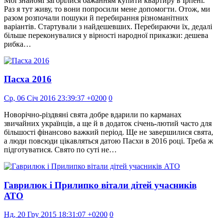
Мої знайомі загорілися бажанням купити квартиру в Ірпені.
Раз я тут живу, то вони попросили мене допомогти. Отож, ми
разом розпочали пошуки й перебирання різноманітних
варіантів. Стартували з найдешевших. Перебираючи їх, дедалі
більше переконувалися у вірності народної приказки: дешева
рибка…
Пасха 2016
Ср, 06 Січ 2016 23:39:37 +0200
0
Новорічно-різдвяні свята добре вдарили по карманах
звичайних українців, а ще й в додаток січень-лютий часто для
більшості фінансово важкий період. Ще не завершилися свята,
а люди повсюди цікавляться датою Пасхи в 2016 році. Треба ж
підготуватися. Свято по суті не…
Гаврилюк і Прилипко вітали дітей учасників
АТО
Нд, 20 Гру 2015 18:31:07 +0200
0