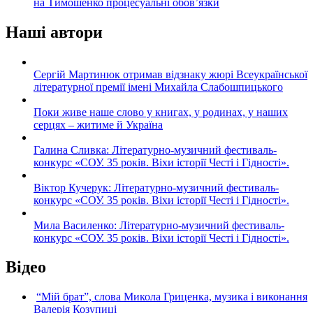
на Тимошенко процесуальні обов’язки
Наші автори
Сергій Мартинюк отримав відзнаку жюрі Всеукраїнської
літературної премії імені Михайла Слабошпицького
Поки живе наше слово у книгах, у родинах, у наших
серцях – житиме й Україна
Галина Сливка: Літературно-музичний фестиваль-
конкурс «СОУ. 35 років. Віхи історії Честі і Гідності».
Віктор Кучерук: Літературно-музичний фестиваль-
конкурс «СОУ. 35 років. Віхи історії Честі і Гідності».
Мила Василенко: Літературно-музичний фестиваль-
конкурс «СОУ. 35 років. Віхи історії Честі і Гідності».
Відео
“Мій брат”, слова Микола Гриценка, музика і виконання
Валерія Козупиці