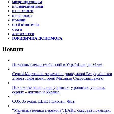
МІСЦЕ ПІД СОНЦЕМ
НАДЗВИЧАЙНІ ПОДЇЇ
НАШІ АВТОРИ
НАШ ПОГЛЯД
НОВИНИ
СЕСІЇ ІРПІНЬРАДИ
СТАТТІ
ФОТОГАЛЕРЕЯ
ЮРИДИЧНА ДОПОМОГА
Новини
Показник електромобілізації в Україні зріс до +13%
Сергій Мартинюк отримав відзнаку жюрі Всеукраїнської
літературної премії імені Михайла Слабошпицького
Поки живе наше слово у книгах, у родинах, у наших
серцях – житиме й Україна
СОУ. 35 років. Шлях Гідності і Честі
“Маленька велика перемога”: ВАКС скасував покладені