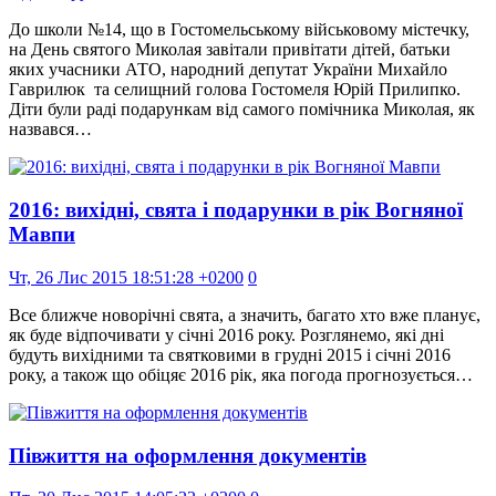
До школи №14, що в Гостомельському військовому містечку,
на День святого Миколая завітали привітати дітей, батьки
яких учасники АТО, народний депутат України Михайло
Гаврилюк та селищний голова Гостомеля Юрій Прилипко.
Діти були раді подарункам від самого помічника Миколая, як
назвався…
2016: вихідні, свята і подарунки в рік Вогняної
Мавпи
Чт, 26 Лис 2015 18:51:28 +0200
0
Все ближче новорічні свята, а значить, багато хто вже планує,
як буде відпочивати у січні 2016 року. Розглянемо, які дні
будуть вихідними та святковими в грудні 2015 і січні 2016
року, а також що обіцяє 2016 рік, яка погода прогнозується…
Півжиття на оформлення документів