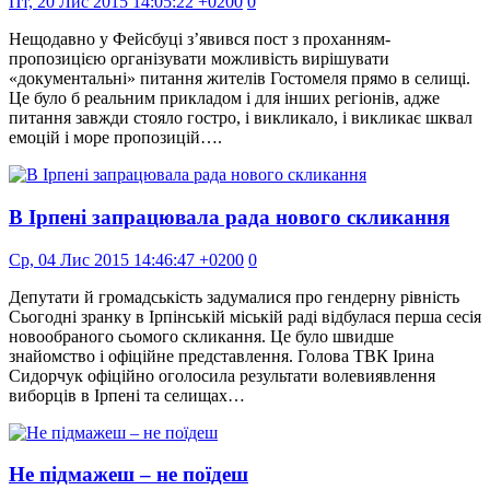
Пт, 20 Лис 2015 14:05:22 +0200
0
Нещодавно у Фейсбуці з’явився пост з проханням-
пропозицією організувати можливість вирішувати
«документальні» питання жителів Гостомеля прямо в селищі.
Це було б реальним прикладом і для інших регіонів, адже
питання завжди стояло гостро, і викликало, і викликає шквал
емоцій і море пропозицій….
В Ірпені запрацювала рада нового скликання
Ср, 04 Лис 2015 14:46:47 +0200
0
Депутати й громадськість задумалися про гендерну рівність
Сьогодні зранку в Ірпінській міській раді відбулася перша сесія
новообраного сьомого скликання. Це було швидше
знайомство і офіційне представлення. Голова ТВК Ірина
Сидорчук офіційно оголосила результати волевиявлення
виборців в Ірпені та селищах…
Не підмажеш – не поїдеш