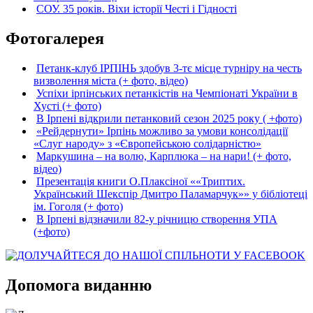
СОУ. 35 років. Віхи історії Честі і Гідності
Фотогалерея
Петанк-клуб ІРПІНЬ здобув 3-тє місце турніру на честь
визволення міста (+ фото, відео)
Успіхи ірпінських петанкістів на Чемпіонаті України в
Хусті (+ фото)
В Ірпені відкрили петанковий сезон 2025 року ( +фото)
«Рейдернути» Ірпінь можливо за умови консолідації
«Слуг народу» з «Європейською солідарністю»
Маркушина – на волю, Карплюка – на нари! (+ фото,
відео)
Презентація книги О.Плаксіної ««Триптих.
Український Шекспір Дмитро Паламарчук»» у бібліотеці
ім. Гоголя (+ фото)
В Ірпені відзначили 82-у річницю створення УПА
(+фото)
Допомога виданню