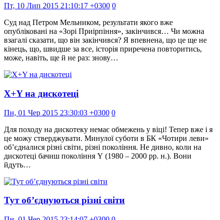
Пт, 10 Лип 2015 21:10:17 +0300
0
Суд над Петром Мельником, результати якого вже
опубліковані на «Зорі Приірпіння», закінчився… Чи можна
взагалі сказати, що він закінчився? Я впевнена, що це ще не
кінець, що, швидше за все, історія приречена повторитись,
може, навіть, ще й не раз: знову…
Х+Y на дискотеці
Пн, 01 Чер 2015 23:30:03 +0300
0
Для походу на дискотеку немає обмежень у віці! Тепер вже і я
це можу стверджувати. Минулої суботи в БК «Чотири леви»
об’єдналися різні світи, різні покоління. Не дивно, коли на
дискотеці бачиш покоління Y (1980 – 2000 рр. н.). Вони
йдуть…
Тут об’єднуються різні світи
Пн, 01 Чер 2015 23:14:07 +0300
0