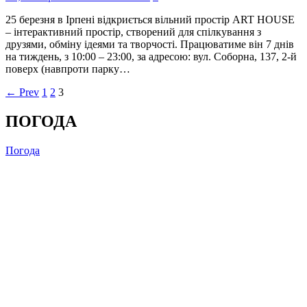
25 березня в Ірпені відкриється вільний простір АRT HOUSE
– інтерактивний простір, створений для спілкування з
друзями, обміну ідеями та творчості. Працюватиме він 7 днів
на тиждень, з 10:00 – 23:00, за адресою: вул. Cоборна, 137, 2-й
поверх (навпроти парку…
← Prev
1
2
3
ПОГОДА
Погода