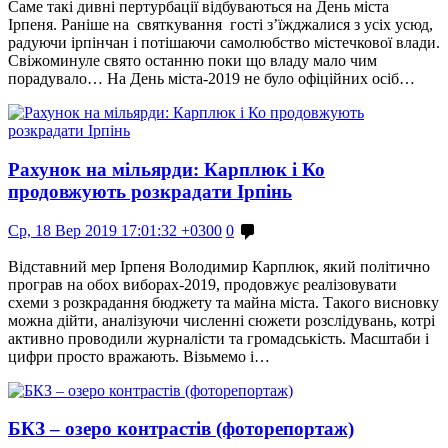
Саме такі дивні пертурбації відбуваються на День міста
Ірпеня. Раніше на святкування гості з’їжджалися з усіх усюд,
радуючи ірпінчан і потішаючи самолюбство містечкової влади.
Свіжоминуле свято останню поки що владу мало чим
порадувало… На День міста-2019 не було офіційних осіб…
Рахунок на мільярди: Карплюк і Ко
продовжують розкрадати Ірпінь
Ср, 18 Вер 2019 17:01:32 +0300
0
Відставний мер Ірпеня Володимир Карплюк, який політично
програв на обох виборах-2019, продовжує реалізовувати
схеми з розкрадання бюджету та майна міста. Такого висновку
можна дійти, аналізуючи численні сюжети розслідувань, котрі
активно проводили журналісти та громадськість. Масштаби і
цифри просто вражають. Візьмемо і…
БКЗ – озеро контрастів (фоторепортаж)