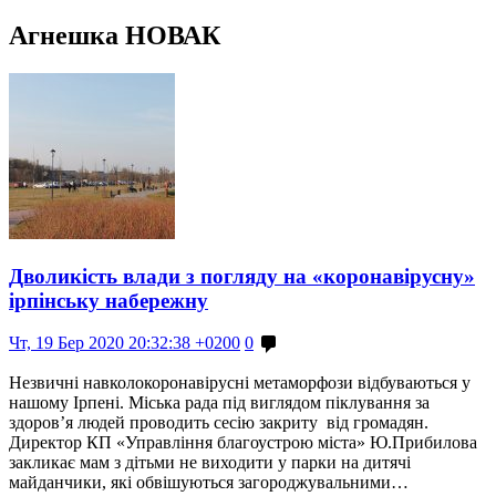
Агнешка НОВАК
Дволикість влади з погляду на «коронавірусну»
ірпінську набережну
Чт, 19 Бер 2020 20:32:38 +0200
0
Незвичні навколокоронавірусні метаморфози відбуваються у
нашому Ірпені. Міська рада під виглядом піклування за
здоров’я людей проводить сесію закриту від громадян.
Директор КП «Управління благоустрою міста» Ю.Прибилова
закликає мам з дітьми не виходити у парки на дитячі
майданчики, які обвішуються загороджувальними…