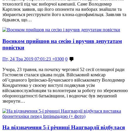
технології під час виборчої кампанії. Саме Володимир
Карплюк заявив, що його опоненти на виборах знайшли та
збираються реєструвати його клона-однофамільця. Заявляв та
бідкався, що…
Воєнком прийшов на сесію і вручив депутатам
повістки
Пт, 24 Тра 2019 07:01:23 +0300
0
Учора, 23 травня, на початку чергової 52 сесії селищної ради
Гостомеля сталася цікава подія. Військовий комісар
об’єднаного Ірпінсько-Бучанського військкомату Володимир
Кондратенко у своєму виступі подякував усім
військовослужбовцям та волонтерам за роботу по збереженню
обороноздатності батьківщини, і водночас був змушений
звернути…
На відзначення 5-ї річниці Нацгвардії відбулася