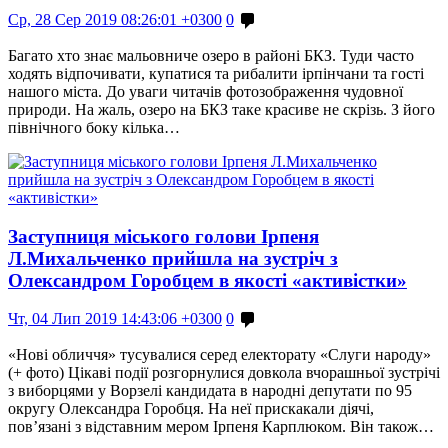
Ср, 28 Сер 2019 08:26:01 +0300
0
Багато хто знає мальовниче озеро в районі БКЗ. Туди часто
ходять відпочивати, купатися та рибалити ірпінчани та гості
нашого міста. До уваги читачів фотозображення чудовної
природи. На жаль, озеро на БКЗ таке красиве не скрізь. З його
північного боку кілька…
Заступниця міського голови Ірпеня
Л.Михальченко прийшла на зустріч з
Олександром Горобцем в якості «активістки»
Чт, 04 Лип 2019 14:43:06 +0300
0
«Нові обличчя» тусувалися серед електорату «Слуги народу»
(+ фото) Цікаві події розгорнулися довкола вчорашньої зустрічі
з виборцями у Ворзелі кандидата в народні депутати по 95
округу Олександра Горобця. На неї прискакали діячі,
пов’язані з відставним мером Ірпеня Карплюком. Він також…