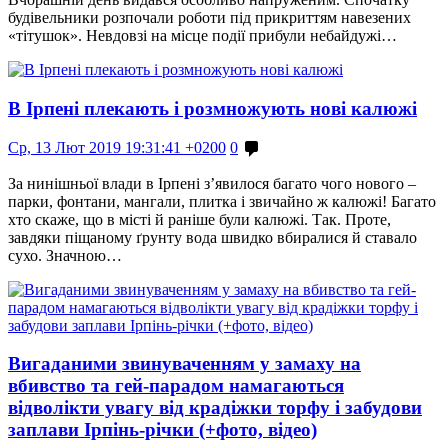
будівельники розпочали роботи під прикриттям навезених
«тітушок». Невдовзі на місце події прибули небайдужі…
В Ірпені плекають і розмножують нові калюжі
Ср, 13 Лют 2019 19:31:41 +0200
0
За нинішньої влади в Ірпені з’явилося багато чого нового –
парки, фонтани, мангали, плитка і звичайно ж калюжі! Багато
хто скаже, що в місті й раніше були калюжі. Так. Проте,
завдяки піщаному ґрунту вода швидко вбиралися й ставало
сухо. Значною…
Вигаданими звинуваченням у замаху на
вбивство та гей-парадом намагаються
відволікти увагу від крадіжки торфу і забудови
заплави Ірпінь-річки (+фото, відео)