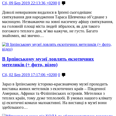
Сб, 09 Бер 2019 22:13:36 +0200
0
Доволі невиразним видалося в Ірпені сьогоднішнє
святкування дня народження Тараса Шевченка об’єднане з
масницею. Незважаючи на зовні насичену афішу святкування,
на головній площі міста людей зібралося, як для такого
погожого теплого дня, м’яко кажучи, не густо. Багато
знайомих, які звично…
В Ірпінському музеї ловлять екзотичних
метеликів (+ фото, відео)
Сб, 02 Бер 2019 17:17:06 +0200
0
Зараз в Ірпінському історико-краєзнавчому музеї проходить
виставка живих метеликів з екзотичних країв – Південної
Америки, Африки та Філіппінських островів. Метелики з
теплих країн, тому дуже теплолюбі. В умовах нашого клімату
ці екзотичні комахи малоактивні. На виставці в музеї вони
здебільшого…