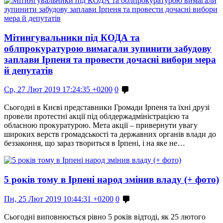
Мітингувальники під КОДА та
облпрокуратурою вимагали зупинити забудову
заплави Ірпеня та провести дочасні вибори мера
й депутатів
Ср, 27 Лют 2019 17:24:35 +0200
0
Сьогодні в Києві представники Громади Ірпеня та їхні друзі
провели протестні акції під облдержадміністрацією та
обласною прокуратурою. Мета акції – привернути увагу
широких верств громадськості та державних органів влади до
беззаконня, що зараз твориться в Ірпені, і на яке не…
5 років тому в Ірпені народ змінив владу (+ фото)
Пн, 25 Лют 2019 10:44:31 +0200
0
Сьогодні виповнюється рівно 5 років відтоді, як 25 лютого