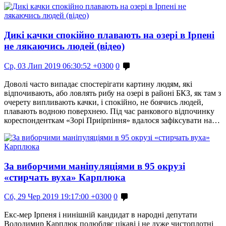
Дикі качки спокійно плавають на озері в Ірпені
не лякаючись людей (відео)
Ср, 03 Лип 2019 06:30:52 +0300
0
Доволі часто випадає спостерігати картину людям, які
відпочивають, або ловлять рибу на озері в районі БКЗ, як там з
очерету випливають качки, і спокійно, не боячись людей,
плавають водною поверхнею. Під час ранкового відпочинку
кореспонденткам «Зорі Приірпіння» вдалося зафіксувати на…
За виборчими маніпуляціями в 95 окрузі
«стирчать вуха» Карплюка
Сб, 29 Чер 2019 19:17:00 +0300
0
Екс-мер Ірпеня і нинішній кандидат в народні депутати
Володимир Карплюк полюбляє цікаві і не дуже чистоплотні