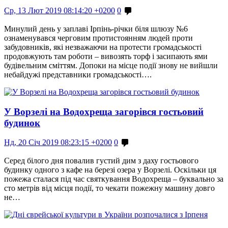
Ср, 13 Лют 2019 08:14:20 +0200
0
Минулий день у заплаві Ірпінь-річки біля шлюзу №6
ознаменувався черговим протистоянням людей проти
забудовників, які незважаючи на протести громадськості
продовжують там роботи – вивозять торф і засипають ями
будівельним сміттям. Допоки на місце події знову не вийшли
небайдужі представники громадськості….
У Ворзелі на Водохреща загорівся гостьовий
будинок
Нд, 20 Січ 2019 08:23:15 +0200
0
Серед білого дня повалив густий дим з даху гостьового
будинку одного з кафе на березі озера у Ворзелі. Оскільки ця
пожежа сталася під час святкування Водохреща – буквально за
сто метрів від місця події, то чекати пожежну машину довго
не…