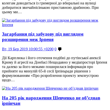
колегам доводиться із гримерної до вбиральні на вулиці
добиратися звичайнісінькою приставною драбиною. При
цьому ми…
Загарбання під забудову під виглядом
розширення меж Ірпеня
Вт, 19 Бер 2019 10:00:55 +0200
0
Дії Карплюка і його оточення подібні до путінської анексії
Криму й агресії на Донбасі Нещодавно у медіапросторі Ірпеня
та далеко за його межами поширилася інформація про
прийняте на минулій 65-й сесії Ірпіньради рішення з
формулюванням «Про розроблення проекту землеустрою
щодо…
На 205 рік народження Шевченко не об’єднав
ірпінчан