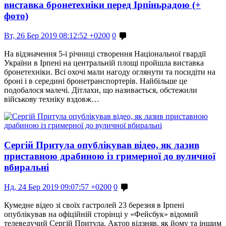
виставка бронетехніки перед Ірпіньрадою (+
фото)
Вт, 26 Бер 2019 08:12:52 +0200
0
На відзначення 5-ї річниці створення Національної гвардії
України в Ірпені на центральній площі пройшла виставка
бронетехніки. Всі охочі мали нагоду оглянути та посидіти на
броні і в середині бронетранспортерів. Найбільше це
подобалося малечі. Дітлахи, що називається, обстежили
військову техніку вздовж…
Сергій Притула опублікував відео, як лазив
приставною драбиною із гримерної до вуличної
вбиральні
Нд, 24 Бер 2019 09:07:57 +0200
0
Кумедне відео зі своїх гастролей 23 березня в Ірпені
опублікував на офіційній сторінці у «Фейсбук» відомий
телеведучий Сергій Притула. Актор відзняв, як йому та іншим