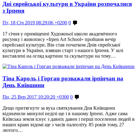
Дні єврейської культури в України розпочалися
з Ірпеня
Пт, 18 Січ 2019 08:29:06 +0200
0
17 січня у приміщенні Художньої школи академічного
рисунку і живопису «Irpen Art School» пройшов вечір
єврейської культури. Він став початком Днів єврейської
культури в України, взявши старт з нашого Ірпеня. У залі
виставлені на огляд картини та скульптури на тему…
Тіна Кароль і Горган розважали ірпінчан на
День Київщини
Пн, 25 Вер 2017 10:20:20 +0300
0
Дещо притягнуте за вуха святкування Дня Київщини
відзначили минулої неділі ще і в нашому Ірпені. Адже сама
Київська земля існує з давніх давен і перші поселення людей в
наших краях відомі ще з часів палеоліту. 85 років тому, 27
лютого…