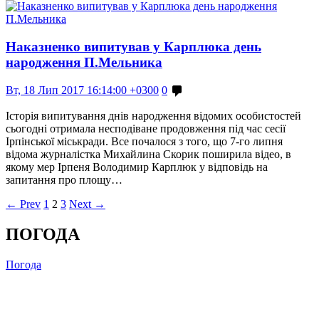
Наказненко випитував у Карплюка день
народження П.Мельника
Вт, 18 Лип 2017 16:14:00 +0300
0
Історія випитування днів народження відомих особистостей
сьогодні отримала несподіване продовження під час сесії
Ірпінської міськради. Все почалося з того, що 7-го липня
відома журналістка Михайлина Скорик поширила відео, в
якому мер Ірпеня Володимир Карплюк у відповідь на
запитання про площу…
← Prev
1
2
3
Next →
ПОГОДА
Погода