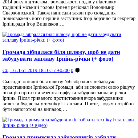
2014 року під тиском громадськості подав у відставку
тодішній міський голова Ірпеня регіонал Володимир
Скаржинський. Також написали заяви про складання
повноважень його перший заступник Ігор Борзило та секретар
Ірпіньради Ігор Вишняков….
Громада зібралася біля шлюзу, щоб не дати
забудувати заплаву Ірпінь-річки (+ фото)
Сб, 16 Лют 2019 18:10:17 +0200
0
Сьогодні опівдні біля шлюзу №6 зібралися небайдужі
представники Ірпінської Громади, аби висловити свою рішучу
позицію проти вивезення торфу та забудови заплави річки
Ірпінь. Після тривалого протистояння вчора забудовники
вивезли будівельну техніку із заплави. Проте, людям потрібно
бути напоготові на випадок,…
Громада примусила забудовників забрати