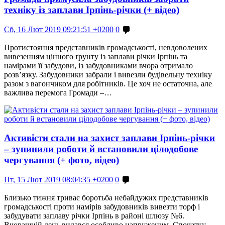
техніку із заплави Ірпінь-річки (+ відео)
Сб, 16 Лют 2019 09:21:51 +0200
0
Протистояння представників громадськості, невдоволених
вивезенням цінного ґрунту із заплави річки Ірпінь та
намірами її забудови, із забудовниками вчора отримало
розв’язку. Забудовники забрали і вивезли будівельну техніку
разом з вагончиком для робітників. Це хоч не остаточна, але
важлива перемога Громади –…
Активісти стали на захист заплави Ірпінь-річки
– зупинили роботи й встановили цілодобове
чергування (+ фото, відео)
Пт, 15 Лют 2019 08:04:35 +0200
0
Близько тижня триває боротьба небайдужих представників
громадськості проти намірів забудовників вивезти торф і
забудувати заплаву річки Ірпінь в районі шлюзу №6.
Вчорашній день видався особливо напруженим. Спочатку