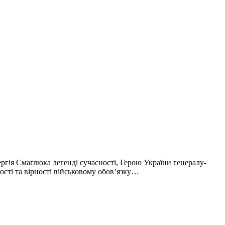
ргія Смаглюка легенді сучасності, Герою України генералу-
ості та вірності військовому обов’язку…