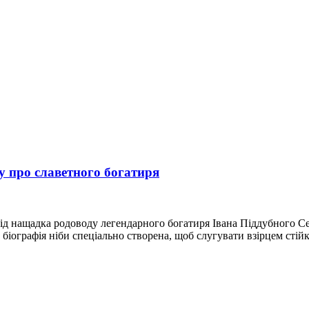
у про славетного богатиря
ід нащадка родоводу легендарного богатиря Івана Піддубного Се
іографія ніби спеціально створена, щоб слугувати взірцем стійк