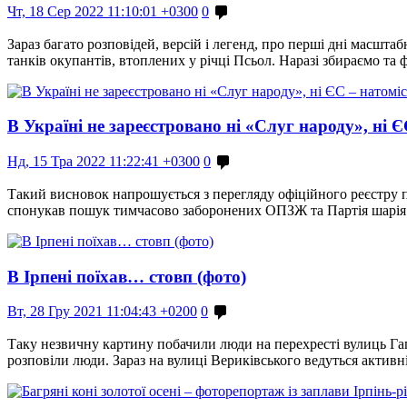
Чт, 18 Сер 2022 11:10:01 +0300
0
Зараз багато розповідей, версій і легенд, про перші дні масшта
танків окупантів, втоплених у річці Псьол. Наразі збираємо та 
В Україні не зареєстровано ні «Слуг народу», ні Є
Нд, 15 Тра 2022 11:22:41 +0300
0
Такий висновок напрошується з перегляду офіційного реєстру п
спонукав пошук тимчасово заборонених ОПЗЖ та Партія шарія. 
В Ірпені поїхав… стовп (фото)
Вт, 28 Гру 2021 11:04:43 +0200
0
Таку незвичну картину побачили люди на перехресті вулиць Гаг
розповіли люди. Зараз на вулиці Вериківського ведуться активн