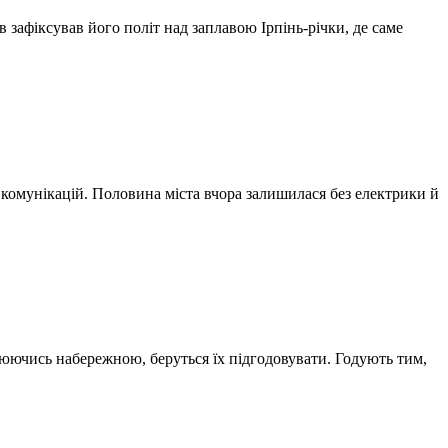
 зафіксував його політ над заплавою Ірпінь-річки, де саме
и комунікацій. Половина міста вчора залишилася без електрики й
улюючись набережною, беруться їх підгодовувати. Годують тим,