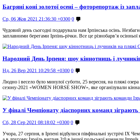
Багряні коні золотої осені – фоторепортаж із запл
Ср, 06 Жов 2021 21:36:30 +0300
0
Чудовий день сьогодні подарувала нам Ірпінська осінь. Незбагнен
заплавними берегами Ірпінь-річки. Все це різнобарв’я осінньої
Народний День Ірпеня: шоу кіннотниць і лучникі
Нд, 26 Вер 2021 10:29:58 +0300
0
Людно і весело було минулої суботи, 25 вересня, на пляжі озера
сезону-2021 «WOMEN HORSE SHOW», яке організували кінна с
У фіналі Чемпіонату діаспорних команд зіграють 
Сб, 28 Сер 2021 08:18:02 +0300
0
Учора, 27 серпня, в Ірпені відбулися півфінальні зустрічі IX Ч
а в другому Ізраїль виграв 3:0 в іншої польської команди Impuls