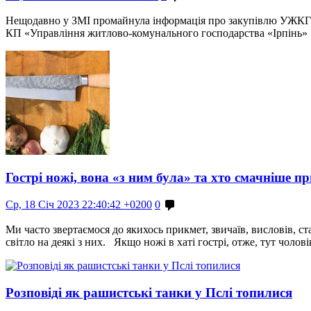
Нещодавно у ЗМІ промайнула інформація про закупівлю УЖКГ «І
КП «Управління житлово-комунального господарства «Ірпінь» Ірп
Гострі ножі, вона «з ним була» та хто смачніше пр
Ср, 18 Січ 2023 22:40:42 +0200
0
Ми часто звертаємося до якихось прикмет, звичаїв, висловів, с
світло на деякі з них. Якщо ножі в хаті гострі, отже, тут чоло
Розповіді як рашистські танки у Пслі топилися