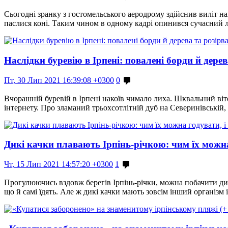
Сьогодні зранку з гостомельського аеродрому здійснив виліт най
паслися коні. Таким чином в одному кадрі опинився сучасний 
Наслідки буревію в Ірпені: повалені борди й дерева
Пт, 30 Лип 2021 16:39:08 +0300
0
Вчорашній буревій в Ірпені накоїв чимало лиха. Шквальний віте
інтернету. Про зламаний трьохсотлітній дуб на Северинівській,
Дикі качки плавають Ірпінь-річкою: чим їх можна
Чт, 15 Лип 2021 14:57:20 +0300
1
Прогулюючись вздовж берегів Ірпінь-річки, можна побачити дик
що й самі їдять. Але ж дикі качки мають зовсім інший організм