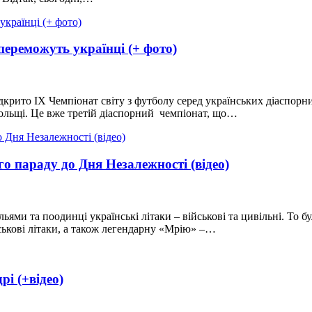
переможуть українці (+ фото)
 відкрито IX Чемпіонат світу з футболу серед українських діасп
Польщі. Це вже третій діаспорний чемпіонат, що…
о параду до Дня Незалежності (відео)
ми та поодинці українські літаки – військові та цивільні. То бу
ськові літаки, а також легендарну «Мрію» –…
рі (+відео)