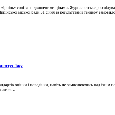
рпінь» солі за підвищеними цінами. Журналістське розслідуван
інської міської ради 31 січня за результатами тендеру замовило
иготує їжу
тандартів оцінки і поведінки, навіть не замислюючись над їхнім
вік живе…