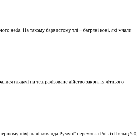
ного неба. На такому барвистому тлі – багряні коні, які мчали
алися глядачі на театралізоване дійство закриття літнього
 першому півфіналі команда Румунії перемогла Puls із Польщ 5:0,