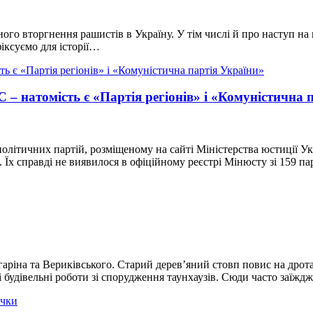
бного вторгнення рашистів в Україну. У тім числі й про наступ на
фіксуємо для історії…
С – натомість є «Партія регіонів» і «Комуністична 
олітичних партій, розміщеному на сайті Міністерства юстиції У
Їх справді не виявилося в офіційному реєстрі Мінюсту зі 159 па
аріна та Вериківського. Старий дерев’яний стовп повис на дротах
і будівельні роботи зі спорудження таунхаузів. Сюди часто заїж