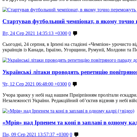
Стартував футбольний чемпіонат, в якому точно 
Вт, 24 Сер 2021 14:35:13 +0300
0
Сьогодні, 24 серпня, в Ірпені на стадіоні «Чемпіон» урочисто
українців із Канади, Ізраїлю, Угорщини, Румунії, Молдови та 
Українські літаки проводять репетицію повітряног
Чт, 12 Сер 2021 06:48:00 +0300
0
Учора зранку у небі над нашим Приірпінням пролітали ескадрилья
Незалежності України. Редакційний об’єктив відзняв у небі вій
«Мрія» над Ірпенем та коні в заплаві в одному кад
Пн, 09 Сер 2021 13:57:37 +0300
0