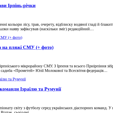
ави Ірпінь-річки
ні кольори лісу, трав, очерету, відблиску водяної гладі й блакит
 казки наяву зафіксував (наскільки зміг) редакційний…
в на пляжі СМУ (+ фото)
 ірпніського мікрорайону СМУ. З Ірпеня та всього Приірпіння зібр
адиба «Прометей» Юлії Молокової та Всесвітня федерація…
команди Ізраїлю та Румунії
емпіонату світу з футболу серед українських діаспорних команд. У
. Відтак, сьогодні,…