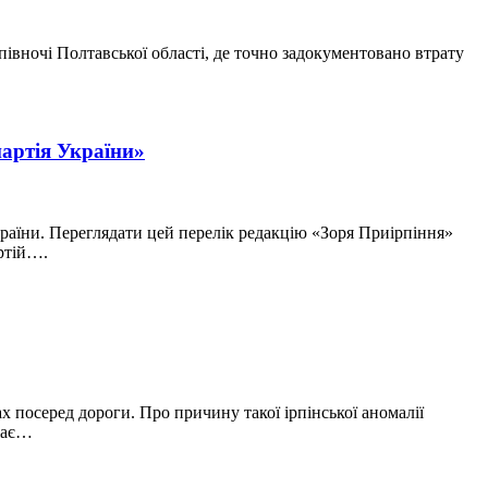
 півночі Полтавської області, де точно задокументовано втрату
партія України»
країни. Переглядати цей перелік редакцію «Зоря Приірпіння»
ртій….
 посеред дороги. Про причину такої ірпінської аномалії
джає…