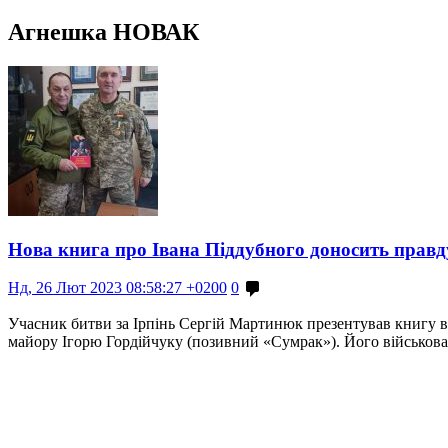
Агнешка НОВАК
Нова книга про Івана Піддубного доносить правд
Нд, 26 Лют 2023 08:58:27 +0200
0
Учасник битви за Ірпінь Сергій Мартинюк презентував книгу в
майору Ігорю Гордійчуку (позивний «Сумрак»). Його військова б