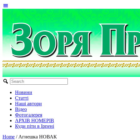
Новини
Статті
Наші автори
Відео
Фотогалерея
АРХІВ НОМЕРІВ
Куди піти в Ірпені
Home
/
Агнешка НОВАК