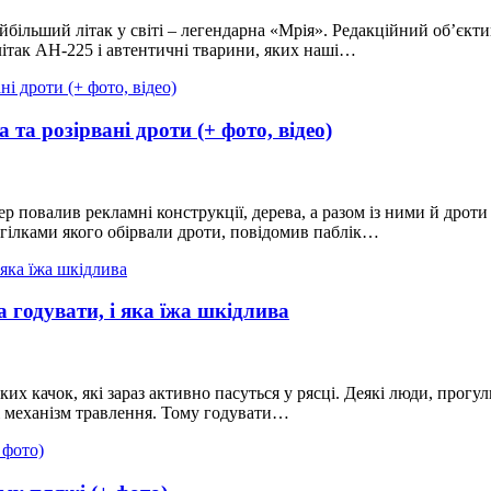
більший літак у світі – легендарна «Мрія». Редакційний об’єктив
літак АН-225 і автентичні тварини, яких наші…
 та розірвані дроти (+ фото, відео)
р повалив рекламні конструкції, дерева, а разом із ними й дрот
 гілками якого обірвали дроти, повідомив паблік…
 годувати, і яка їжа шкідлива
их качок, які зараз активно пасуться у рясці. Деякі люди, прог
 і механізм травлення. Тому годувати…