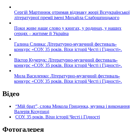
Сергій Мартинюк отримав відзнаку жюрі Всеукраїнської
літературної премії імені Михайла Слабошпицького
Поки живе наше слово у книгах, у родинах, у наших
серцях – житиме й Україна
Галина Сливка: Літературно-музичний фестиваль-
конкурс «СОУ. 35 років. Віхи історії Честі і Гідності».
Віктор Кучерук: Літературно-музичний фестиваль-
конкурс «СОУ. 35 років. Віхи історії Честі і Гідності».
Мила Василенко: Літературно-музичний фестиваль-
конкурс «СОУ. 35 років. Віхи історії Честі і Гідності».
Відео
“Мій брат”, слова Микола Гриценка, музика і виконання
Валерія Козупиці
СОУ. 35 років. Віхи історії Честі і Гідності
Фотогалерея