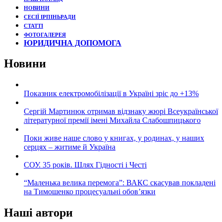
НОВИНИ
СЕСІЇ ІРПІНЬРАДИ
СТАТТІ
ФОТОГАЛЕРЕЯ
ЮРИДИЧНА ДОПОМОГА
Новини
Показник електромобілізації в Україні зріс до +13%
Сергій Мартинюк отримав відзнаку жюрі Всеукраїнської
літературної премії імені Михайла Слабошпицького
Поки живе наше слово у книгах, у родинах, у наших
серцях – житиме й Україна
СОУ. 35 років. Шлях Гідності і Честі
“Маленька велика перемога”: ВАКС скасував покладені
на Тимошенко процесуальні обов’язки
Наші автори