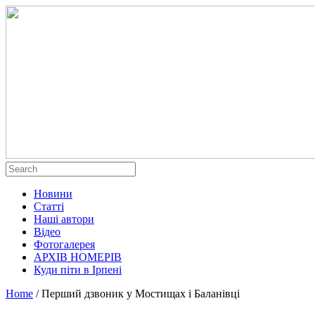
Новини
Статті
Наші автори
Відео
Фотогалерея
АРХІВ НОМЕРІВ
Куди піти в Ірпені
Home
/
Перший дзвоник у Мостищах і Баланівці