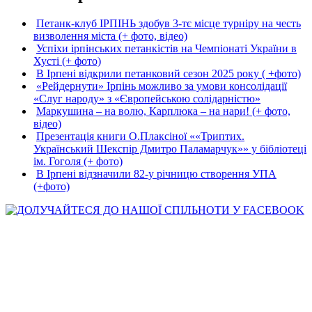
Петанк-клуб ІРПІНЬ здобув 3-тє місце турніру на честь
визволення міста (+ фото, відео)
Успіхи ірпінських петанкістів на Чемпіонаті України в
Хусті (+ фото)
В Ірпені відкрили петанковий сезон 2025 року ( +фото)
«Рейдернути» Ірпінь можливо за умови консолідації
«Слуг народу» з «Європейською солідарністю»
Маркушина – на волю, Карплюка – на нари! (+ фото,
відео)
Презентація книги О.Плаксіної ««Триптих.
Український Шекспір Дмитро Паламарчук»» у бібліотеці
ім. Гоголя (+ фото)
В Ірпені відзначили 82-у річницю створення УПА
(+фото)