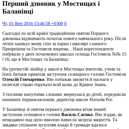
Перший дзвоник у Мостищах і
Баланівці
Чт, 01 Вер 2016 15:46:58 +0300
0
Сьогодні по всій країні традиційним святом Першого
дзвоника відзначають початок нового навчального року. Після
літніх канікул знову сіли за парки і школярі з нашого
Приірпіння та Гостомеля зокрема. . Наші кореспонденти
побували у двох початкових школах селища Гостомель №№ 15
і 16, що в Мостищах та Баланівці.
На урочистій лінійці у школі в Мостищах вчителів, учнів та
їхніх батьків привітав заступник селищного голови Гостомеля
Олексій Гончаренко
. Він побажав завзяття й наснаги у
нелегкій справі торувати всій шлях до Країни Знань.
З теплими напутніми словами звернулася до дітей, передовсім
нинішніх першокласників, директор школи Наталія Рог.
У Баланівці зі святом першого дзвоника вітав інший
заступник селищного голови
Василь Саєнко
. Він згадав, як
нещодавно над цією школою нависла загроза закриття. Та
завдяки спільним зусиллям влади й громади вдалося