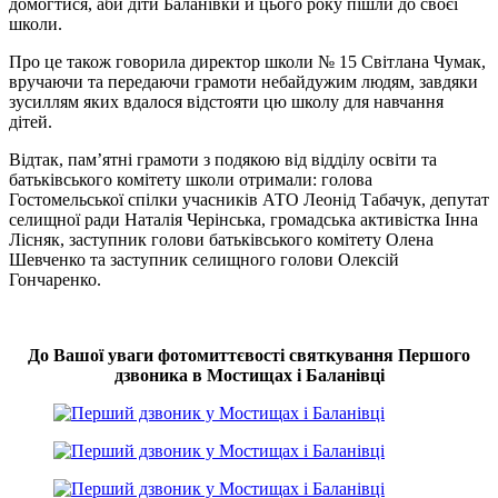
домогтися, аби діти Баланівки й цього року пішли до своєї
школи.
Про це також говорила директор школи № 15 Світлана Чумак,
вручаючи та передаючи грамоти небайдужим людям, завдяки
зусиллям яких вдалося відстояти цю школу для навчання
дітей.
Відтак, пам’ятні грамоти з подякою від відділу освіти та
батьківського комітету школи отримали: голова
Гостомельської спілки учасників АТО Леонід Табачук, депутат
селищної ради Наталія Черінська, громадська активістка Інна
Лісняк, заступник голови батьківського комітету Олена
Шевченко та заступник селищного голови Олексій
Гончаренко.
До Вашої уваги фотомиттєвості святкування Першого
дзвоника в Мостищах і Баланівці