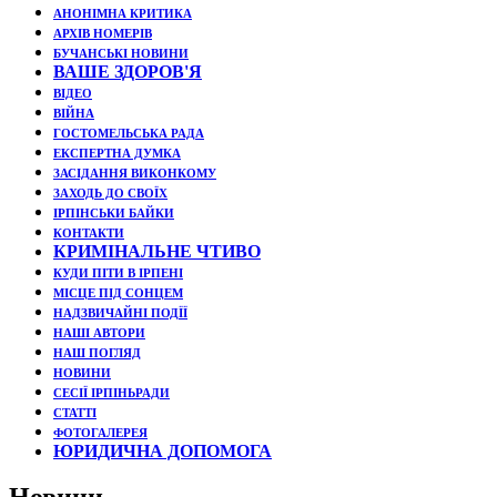
АНОНІМНА КРИТИКА
АРХІВ НОМЕРІВ
БУЧАНСЬКІ НОВИНИ
ВАШЕ ЗДОРОВ'Я
ВІДЕО
ВІЙНА
ГОСТОМЕЛЬСЬКА РАДА
ЕКСПЕРТНА ДУМКА
ЗАСІДАННЯ ВИКОНКОМУ
ЗАХОДЬ ДО СВОЇХ
ІРПІНСЬКИ БАЙКИ
КОНТАКТИ
КРИМІНАЛЬНЕ ЧТИВО
КУДИ ПІТИ В ІРПЕНІ
МІСЦЕ ПІД СОНЦЕМ
НАДЗВИЧАЙНІ ПОДЇЇ
НАШІ АВТОРИ
НАШ ПОГЛЯД
НОВИНИ
СЕСІЇ ІРПІНЬРАДИ
СТАТТІ
ФОТОГАЛЕРЕЯ
ЮРИДИЧНА ДОПОМОГА