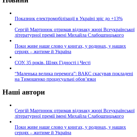
Новини
Показник електромобілізації в Україні зріс до +13%
Сергій Мартинюк отримав відзнаку жюрі Всеукраїнської
літературної премії імені Михайла Слабошпицького
Поки живе наше слово у книгах, у родинах, у наших
серцях – житиме й Україна
СОУ. 35 років. Шлях Гідності і Честі
“Маленька велика перемога”: ВАКС скасував покладені
на Тимошенко процесуальні обов’язки
Наші автори
Сергій Мартинюк отримав відзнаку жюрі Всеукраїнської
літературної премії імені Михайла Слабошпицького
Поки живе наше слово у книгах, у родинах, у наших
серцях – житиме й Україна