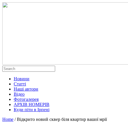
Новини
Статті
Наші автори
Відео
Фотогалерея
АРХІВ НОМЕРІВ
Куди піти в Ірпені
Home
/
Відкрито новий сквер біля квартир вашої мрії