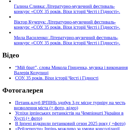
Галина Сливка: Літературно-музичний фестиваль-
конкурс «СОУ. 35 років. Віхи історії Честі і Гідності».
Віктор Кучерук: Літературно-музичний фестиваль-
конкурс «СОУ. 35 років. Віхи історії Честі і Гідності».
Мила Василенко: Літературно-музичний фестиваль-
конкурс «СОУ. 35 років. Віхи історії Честі і Гідності».
Відео
“Мій брат”, слова Микола Гриценка, музика і виконання
Валерія Козупиці
СОУ. 35 років. Віхи історії Честі і Гідності
Фотогалерея
Петанк-клуб ІРПІНЬ здобув 3-тє місце турніру на честь
визволення міста (+ фото, відео)
Успіхи ірпінських петанкістів на Чемпіонаті України в
Хусті (+ фото)
В Ірпені відкрили петанковий сезон 2025 року ( +фото)
«Рейдернути» Ірпінь можливо за умови консолідації