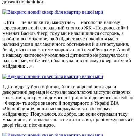
дитячої поліклініки.
«Діти — це наші квіти, майбутнє»,— наголосив нашому
кореспондентові генеральний спонсор ЖК «Покровський» і
меценат Василь Феєр, тому ми не залишилися осторонь, а
зробили все можливе, щоб підростаюче покоління мало
належні умови для медичного обстеження й діагностування,
бо від цього залежатиме здоров’я нації в майбутньому. А щоб
в нашому житловому комплексі дитинство не розлучалося з
радістю, ми, як бачите, облаштували в новому сквері дитячий
майданчик…».
І діти відразу його оцінили, й поки дорослі розглядали
декоративні деревця й слухали захоплюючі виступи співочих
колективів, зокрема відомого в Приірпінні дитячого ансамблю
«Феєрія» та добре знаного й популярного в Україні ВІА
«Чорнобривці», вони насолоджувалися на ігровому
майданчику. Подумалося, як добре, що вони отримали таку
можливість, й згадалося власне дитинство, що обмежувалося в
дворі тільки пісочницею.