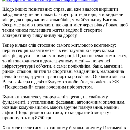
Щодо інших позитивних справ, які вже вдалося вирішити
забудовнику, це не тільки благоустрій території, а й виділене
місце для паркування автомобілів, у майбутньому Василь
Феєр має намір прокласти ще один міст через річку Рокач, щоб
таким чином полегшити життя водіям й створити
альтернативну гілку виїзду на дорогу.
Тепер кілька слів стосовно самого житлового комплексу:
перша секція здаватиметься в експлуатацію через кілька
місяців, друга — в наступному році. Щодо переваг комплексу,
то він знаходиться в дуже зручному місці — поруч всі
інфраструктурні об’єкти, а саме: поліклініка, банк, магазин і
ринок, стадіон, дитячі та спортивні майданчики, мальовнича
річка й озеро, зручна транспортна розв’язка. Оскільки місією
Василя Феєра є девіз «Будуємо з любов’ю», то якість в ЖК
«Покровський» стала головним пріоритетом.
Будинки комплексу споруджені з цегли, на свайному
фундаменті, з утепленими фасадами, автономним опаленням,
новими комунікаціями, мають зручне планування, надійні
ліфти. Щодо цінової політики, то квадратний метр тут
пропонують від 8750 грн.
Хто хоче оселитися в затишному й мальовничому Гостомелі в