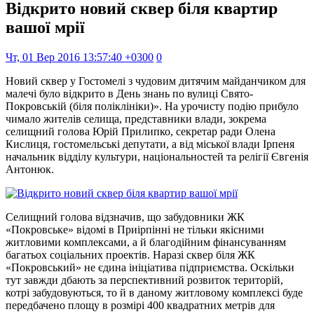
Відкрито новий сквер біля квартир
вашої мрії
Чт, 01 Вер 2016 13:57:40 +0300
0
Новий сквер у Гостомелі з чудовим дитячим майданчиком для
малечі було відкрито в День знань по вулиці Свято-
Покровській (біля поліклініки)». На урочисту подію прибуло
чимало жителів селища, представники влади, зокрема
селищний голова Юрій Прилипко, секретар ради Олена
Кислиця, гостомельські депутати, а від міської влади Ірпеня
начальник відділу культури, національностей та релігії Євгенія
Антонюк.
Селищний голова відзначив, що забудовники ЖК
«Покровське» відомі в Приірпінні не тільки якісними
житловими комплексами, а й благодійним фінансуванням
багатьох соціальних проектів. Наразі сквер біля ЖК
«Покровський» не єдина ініціатива підприємства. Оскільки
тут завжди дбають за перспективний розвиток територій,
котрі забудовуються, то й в даному житловому комплексі буде
передбачено площу в розмірі 400 квадратних метрів для