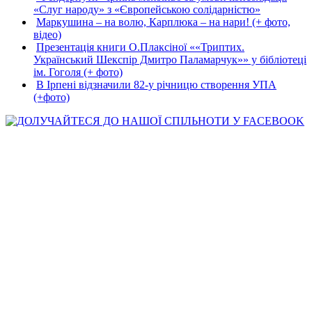
«Слуг народу» з «Європейською солідарністю»
Маркушина – на волю, Карплюка – на нари! (+ фото,
відео)
Презентація книги О.Плаксіної ««Триптих.
Український Шекспір Дмитро Паламарчук»» у бібліотеці
ім. Гоголя (+ фото)
В Ірпені відзначили 82-у річницю створення УПА
(+фото)