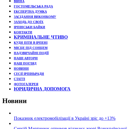
ВІЙНА
ГОСТОМЕЛЬСЬКА РАДА
ЕКСПЕРТНА ДУМКА
ЗАСІДАННЯ ВИКОНКОМУ
ЗАХОДЬ ДО СВОЇХ
ІРПІНСЬКИ БАЙКИ
КОНТАКТИ
КРИМІНАЛЬНЕ ЧТИВО
КУДИ ПІТИ В ІРПЕНІ
МІСЦЕ ПІД СОНЦЕМ
НАДЗВИЧАЙНІ ПОДЇЇ
НАШІ АВТОРИ
НАШ ПОГЛЯД
НОВИНИ
СЕСІЇ ІРПІНЬРАДИ
СТАТТІ
ФОТОГАЛЕРЕЯ
ЮРИДИЧНА ДОПОМОГА
Новини
Показник електромобілізації в Україні зріс до +13%
Сергій Мартинюк отримав відзнаку жюрі Всеукраїнської