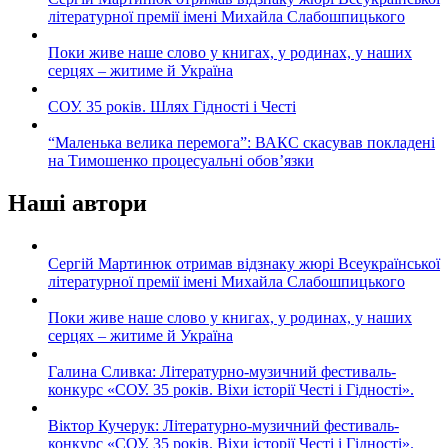
літературної премії імені Михайла Слабошпицького
Поки живе наше слово у книгах, у родинах, у наших
серцях – житиме й Україна
СОУ. 35 років. Шлях Гідності і Честі
“Маленька велика перемога”: ВАКС скасував покладені
на Тимошенко процесуальні обов’язки
Наші автори
Сергій Мартинюк отримав відзнаку жюрі Всеукраїнської
літературної премії імені Михайла Слабошпицького
Поки живе наше слово у книгах, у родинах, у наших
серцях – житиме й Україна
Галина Сливка: Літературно-музичний фестиваль-
конкурс «СОУ. 35 років. Віхи історії Честі і Гідності».
Віктор Кучерук: Літературно-музичний фестиваль-
конкурс «СОУ. 35 років. Віхи історії Честі і Гідності».