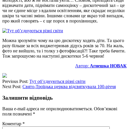
молодості, або ж не ностальгують… Словом, приходять сюди
відзначати дати, піднімати самооцінку – дискотечний зал – це
чи не єдине місце з вдалим освітленням, яке скрадає недоліки
шкіри та часові зміни. Іншими словами це якраз той випадок,
про який говорять – є ще порох в порохівницях.
Можна зрозуміти чому на цю дискотеку ходять діти. Та цього
разу більше за всіх виджегерював дідусь років за 70. На жаль,
фото не вийшло, та і толку з фотофіксації?! Таке треба бачити.
Тож запрошуємо на наступні дискотеки 5-6 червня!
Автор:
Агнешка НОВАК
Previous Post:
Тут об’єднуються різні світи
Next Post:
Свято-Троїцька церква відсвяткувала 100-річчя
Залишити відповідь
Ваша e-mail адреса не оприлюднюватиметься.
Обов’язкові
поля позначені
*
Коментар
*