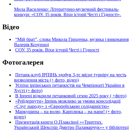
Мила Василенко: Літературно-музичний фестиваль-
конкурс «СОУ. 35 років. Віхи історії Честі і Гідності».
Відео
“Мій брат”, слова Микола Гриценка, музика і виконання
Валерія Козупиці
СОУ. 35 років. Віхи історії Честі і Гідності
Фотогалерея
Петанк-клуб ІРПІНЬ здобув 3-тє місце турніру на честь
визволення міста (+ фото, відео)
Успіхи ірпінських петанкістів на Чемпіонаті України в
Хусті (+ фото)
В Ірпені відкрили петанковий сезон 2025 року ( +фото)
«Рейдернути» Ірпінь можливо за умови консолідації
«Слуг народу» з «Європейською солідарністю»
Маркушина – на волю, Карплюка – на нари! (+ фото,
відео)
Презентація книги О.Плаксіної ««Триптих.
Український Шекспір Дмитро Паламарчук»» у бібліотеці