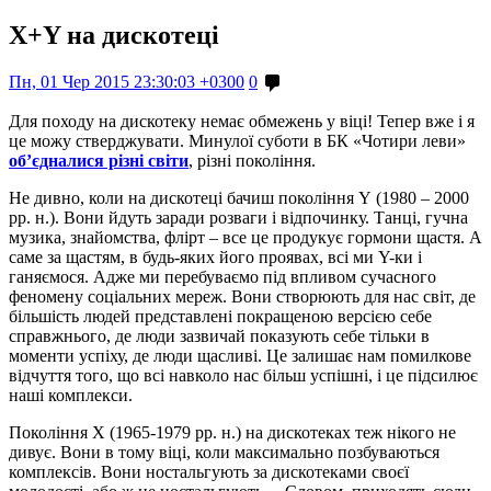
Х+Y на дискотеці
Пн, 01 Чер 2015 23:30:03 +0300
0
Для походу на дискотеку немає обмежень у віці! Тепер вже і я
це можу стверджувати. Минулої суботи в БК «Чотири леви»
об’єдналися різні світи
, різні покоління.
Не дивно, коли на дискотеці бачиш покоління Y (1980 – 2000
рр. н.). Вони йдуть заради розваги і відпочинку. Танці, гучна
музика, знайомства, флірт – все це продукує гормони щастя. А
саме за щастям, в будь-яких його проявах, всі ми Y-ки і
ганяємося. Адже ми перебуваємо під впливом сучасного
феномену соціальних мереж. Вони створюють для нас світ, де
більшість людей представлені покращеною версією себе
справжнього, де люди зазвичай показують себе тільки в
моменти успіху, де люди щасливі. Це залишає нам помилкове
відчуття того, що всі навколо нас більш успішні, і це підсилює
наші комплекси.
Покоління Х (1965-1979 рр. н.) на дискотеках теж нікого не
дивує. Вони в тому віці, коли максимально позбуваються
комплексів. Вони ностальгують за дискотеками своєї