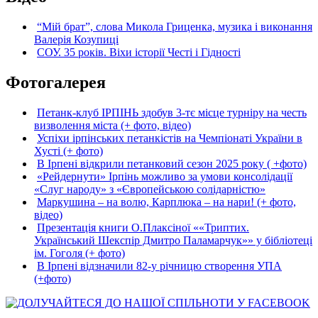
“Мій брат”, слова Микола Гриценка, музика і виконання
Валерія Козупиці
СОУ. 35 років. Віхи історії Честі і Гідності
Фотогалерея
Петанк-клуб ІРПІНЬ здобув 3-тє місце турніру на честь
визволення міста (+ фото, відео)
Успіхи ірпінських петанкістів на Чемпіонаті України в
Хусті (+ фото)
В Ірпені відкрили петанковий сезон 2025 року ( +фото)
«Рейдернути» Ірпінь можливо за умови консолідації
«Слуг народу» з «Європейською солідарністю»
Маркушина – на волю, Карплюка – на нари! (+ фото,
відео)
Презентація книги О.Плаксіної ««Триптих.
Український Шекспір Дмитро Паламарчук»» у бібліотеці
ім. Гоголя (+ фото)
В Ірпені відзначили 82-у річницю створення УПА
(+фото)