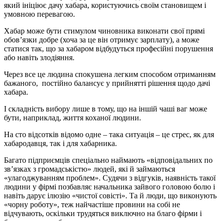
який ініціює дачу хабара, користуючись своїм становищем і
умовною перевагою.
Хабар може бути стимулом чиновника виконати свої прямі
обов’язки добре (хоча за це він отримує зарплату), а може
статися так, що за хабаром відбудуться професійні порушення
або навіть злодіяння.
Через все це людина спокушена легким способом отриманням
бажаного, постійно балансує у прийнятті рішення щодо дачі
хабара.
І складність вибору лише в тому, що на іншій чаші ваг може
бути, наприклад, життя коханої людини.
На сто відсотків відомо одне – така ситуація – це стрес, як для
хабародавця, так і для хабарника.
Багато підприємців спеціально наймають «відповідальних по
зв’язках з громадськістю» людей, які й займаються
«улагоджуванням проблем». Судячи з відгуків, наявність такої
людини у фірмі позбавляє начальника зайвого головою болю і
навіть дарує ілюзію «чистої совісті». Та й люди, що виконують
«чорну роботу», теж найчастіше провини на собі не
відчувають, оскільки трудяться виключно на благо фірми і