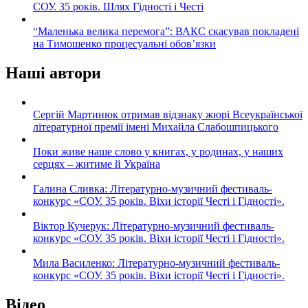
СОУ. 35 років. Шлях Гідності і Честі
“Маленька велика перемога”: ВАКС скасував покладені
на Тимошенко процесуальні обов’язки
Наші автори
Сергій Мартинюк отримав відзнаку жюрі Всеукраїнської
літературної премії імені Михайла Слабошпицького
Поки живе наше слово у книгах, у родинах, у наших
серцях – житиме й Україна
Галина Сливка: Літературно-музичний фестиваль-
конкурс «СОУ. 35 років. Віхи історії Честі і Гідності».
Віктор Кучерук: Літературно-музичний фестиваль-
конкурс «СОУ. 35 років. Віхи історії Честі і Гідності».
Мила Василенко: Літературно-музичний фестиваль-
конкурс «СОУ. 35 років. Віхи історії Честі і Гідності».
Відео