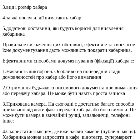
3.вид і розмір хабара
4.за які послуги, дії вимагають хабар
5.додаткові обставини, які будуть корисні для виявлення
хабарника
Правильне визначення цих обставин, ефективне та своєчасне
їхнє документування дасть можливість покарати хабарника.
Ефективними способами документування (фіксації) хабара є:
1.Наявність диктофона. Особливо на попередній стадії
домовленостей про хабар або його вимагання
2.Отримання будь-якого письмового документа про вимагання
або передачу хабара. Це може бути навіть проста записка
3.Прихована камера. На сьогодні є достатньо багато способів
приховано відзняти факт передачі хабара або його вимоги. Це
може бути камера в звичайній ручці, запальничці, телефоні
інше;
4.Скористатися місцем, де вже наявні камери (публічні місця).
Хабарника можна запросити в кафе, кінотеатр, супермаркет