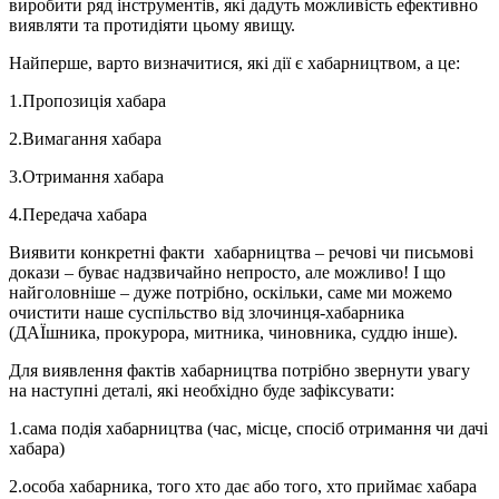
виробити ряд інструментів, які дадуть можливість ефективно
виявляти та протидіяти цьому явищу.
Найперше, варто визначитися, які дії є хабарництвом, а це:
1.Пропозиція хабара
2.Вимагання хабара
3.Отримання хабара
4.Передача хабара
Виявити конкретні факти хабарництва – речові чи письмові
докази – буває надзвичайно непросто, але можливо! І що
найголовніше – дуже потрібно, оскільки, саме ми можемо
очистити наше суспільство від злочинця-хабарника
(ДАЇшника, прокурора, митника, чиновника, суддю інше).
Для виявлення фактів хабарництва потрібно звернути увагу
на наступні деталі, які необхідно буде зафіксувати:
1.сама подія хабарництва (час, місце, спосіб отримання чи дачі
хабара)
2.особа хабарника, того хто дає або того, хто приймає хабара