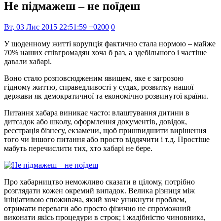
Не підмажеш – не поїдеш
Вт, 03 Лис 2015 22:51:59 +0200
0
У щоденному житті корупція фактично стала нормою – майже
70% наших співгромадян хоча б раз, а здебільшого і частіше
давали хабарі.
Воно стало розповсюдженим явищем, яке є загрозою
гідному життю, справедливості у судах, розвитку нашої
держави як демократичної та економічно розвинутої країни.
Питання хабара виникає часто: влаштування дитини в
дитсадок або школу, оформлення документів, довідок,
реєстрація бізнесу, екзамени, щоб пришвидшити вирішення
того чи іншого питання або просто віддячити і т.д. Простіше
мабуть перечислити тих, хто хабарі не бере.
Про хабарництво неможливо сказати в цілому, потрібно
розглядати кожен окремий випадок. Велика різниця між
ініціативою споживача, який хоче уникнути проблем,
отримати переваги або просто фізично не спроможний
виконати якісь процедури в строк; і жадібністю чиновника,