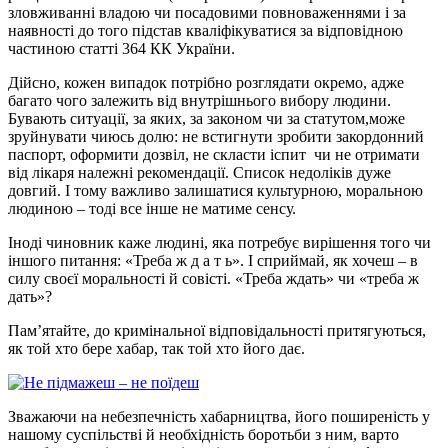
зловживанні владою чи посадовими повноваженнями і за
наявності до того підстав кваліфікуватися за відповідною
частиною статті 364 КК України.
Дійсно, кожен випадок потрібно розглядати окремо, адже
багато чого залежить від внутрішнього вибору людини.
Бувають ситуації, за яких, за законом чи за статутом,може
зруйнувати чиюсь долю: не встигнути зробити закордонний
паспорт, оформити дозвіл, не скласти іспит чи не отримати
від лікаря належні рекомендації. Список недоліків дуже
довгий. І тому важливо залишатися культурною, моральною
людиною – тоді все інше не матиме сенсу.
Іноді чиновник каже людині, яка потребує вирішення того чи
іншого питання: «Треба ж д а т ь». І сприймай, як хочеш – в
силу своєї моральності й совісті. «Треба ждать» чи «треба ж
дать»?
Пам’ятайте, до кримінальної відповідальності притягуються,
як той хто бере хабар, так той хто його дає.
Зважаючи на небезпечність хабарництва, його поширеність у
нашому суспільстві й необхідність боротьби з ним, варто