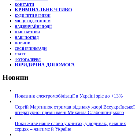
КОНТАКТИ
КРИМІНАЛЬНЕ ЧТИВО
КУДИ ПІТИ В ІРПЕНІ
МІСЦЕ ПІД СОНЦЕМ
НАДЗВИЧАЙНІ ПОДЇЇ
НАШІ АВТОРИ
НАШ ПОГЛЯД
НОВИНИ
СЕСІЇ ІРПІНЬРАДИ
СТАТТІ
ФОТОГАЛЕРЕЯ
ЮРИДИЧНА ДОПОМОГА
Новини
Показник електромобілізації в Україні зріс до +13%
Сергій Мартинюк отримав відзнаку жюрі Всеукраїнської
літературної премії імені Михайла Слабошпицького
Поки живе наше слово у книгах, у родинах, у наших
серцях – житиме й Україна