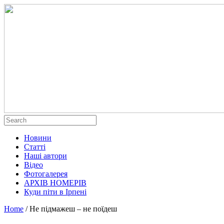
Новини
Статті
Наші автори
Відео
Фотогалерея
АРХІВ НОМЕРІВ
Куди піти в Ірпені
Home
/
Не підмажеш – не поїдеш