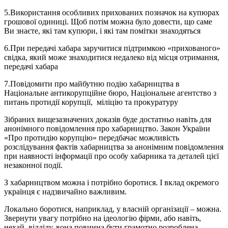
5.Використання особливих прихованих позначок на купюрах
грошової одиниці. Щоб потім можна було довести, що саме
Ви знаєте, які там купюри, і які там помітки знаходяться
6.При передачі хабара заручитися підтримкою «прихованого»
свідка, який може знаходитися недалеко від місця отримання,
передачі хабара
7.Повідомити про майбутню подію хабарництва в
Національне антикорупційне бюро, Національне агентство з
питань протидії корупції, міліцію та прокуратуру
Зібраних вищезазначених доказів буде достатньо навіть для
анонімного повідомлення про хабарництво. Закон України
«Про протидію корупцію» передбачає можливість
розслідування фактів хабарництва за анонімним повідомлення
при наявності інформації про особу хабарника та деталей цієї
незаконної події.
З хабарництвом можна і потрібно боротися. І вклад окремого
українця є надзвичайно важливим.
Локально боротися, наприклад, у власній організації – можна.
Звернути увагу потрібно на ідеологію фірми, або навіть,
нехай, відділу, вона повинна бути грамотно розроблена,