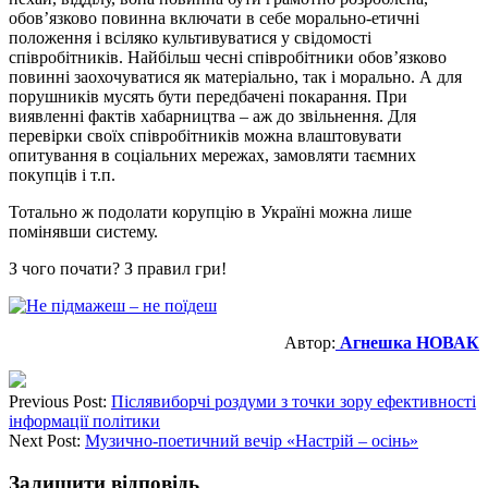
обов’язково повинна включати в себе морально-етичні
положення і всіляко культивуватися у свідомості
співробітників. Найбільш чесні співробітники обов’язково
повинні заохочуватися як матеріально, так і морально. А для
порушників мусять бути передбачені покарання. При
виявленні фактів хабарництва – аж до звільнення. Для
перевірки своїх співробітників можна влаштовувати
опитування в соціальних мережах, замовляти таємних
покупців і т.п.
Тотально ж подолати корупцію в Україні можна лише
помінявши систему.
З чого почати? З правил гри!
Автор:
Агнешка НОВАК
Previous Post:
Післявиборчі роздуми з точки зору ефективності
інформації політики
Next Post:
Музично-поетичний вечір «Настрій – осінь»
Залишити відповідь