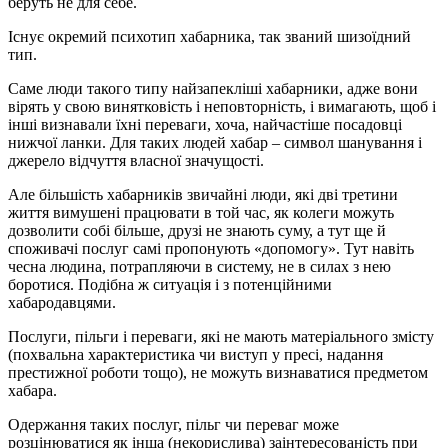
беруть не для себе.
Існує окремий психотип хабарника, так званий шизоїдний
тип.
Саме люди такого типу найзапекліші хабарники, адже вони
вірять у свою винятковість і неповторність, і вимагають, щоб і
інші визнавали їхні переваги, хоча, найчастіше посадовці
нижчої ланки. Для таких людей хабар – символ шанування і
джерело відчуття власної значущості.
Але більшість хабарників звичайні люди, які дві третини
життя вимушені працювати в той час, як колеги можуть
дозволити собі більше, друзі не знають суму, а тут ще й
споживачі послуг самі пропонують «допомогу». Тут навіть
чесна людина, потрапляючи в систему, не в силах з нею
боротися. Подібна ж ситуація і з потенційними
хабародавцями.
Послуги, пільги і переваги, які не мають матеріального змісту
(похвальна характеристика чи виступ у пресі, надання
престижної роботи тощо), не можуть визнаватися предметом
хабара.
Одержання таких послуг, пільг чи переваг може
розцінюватися як інша (некорислива) заінтересованість при