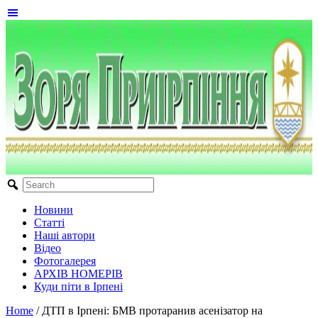
Новини
Статті
Наші автори
Відео
Фотогалерея
АРХІВ НОМЕРІВ
Куди піти в Ірпені
Home
/
ДТП в Ірпені: БМВ протаранив асенізатор на