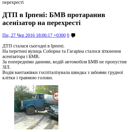
перехресті
ДТП в Ірпені: БМВ протаранив
асенізатор на перехресті
Пн, 27 Чер 2016 18:06:17 +0300
0
ДТП сталася сьогодні в Ірпені.
На перетині вулиць Соборна та Гагаріна сталося зіткнення
асенізатора і БМВ.
За попередніми даними, водій автомобіля БМВ не пропустив
ЗІЛ.
Водія вантажівки госпіталізувала швидка з забоями грудної
клітки і травмою голови.