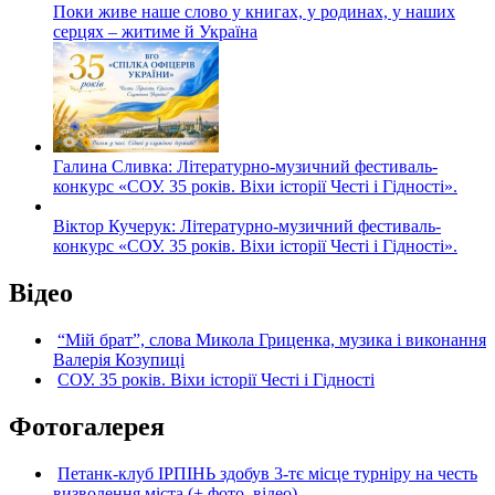
Поки живе наше слово у книгах, у родинах, у наших
серцях – житиме й Україна
Галина Сливка: Літературно-музичний фестиваль-
конкурс «СОУ. 35 років. Віхи історії Честі і Гідності».
Віктор Кучерук: Літературно-музичний фестиваль-
конкурс «СОУ. 35 років. Віхи історії Честі і Гідності».
Відео
“Мій брат”, слова Микола Гриценка, музика і виконання
Валерія Козупиці
СОУ. 35 років. Віхи історії Честі і Гідності
Фотогалерея
Петанк-клуб ІРПІНЬ здобув 3-тє місце турніру на честь
визволення міста (+ фото, відео)