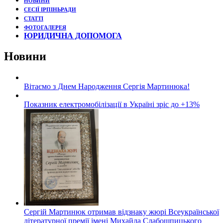
НОВИНИ
СЕСІЇ ІРПІНЬРАДИ
СТАТТІ
ФОТОГАЛЕРЕЯ
ЮРИДИЧНА ДОПОМОГА
Новини
Вітаємо з Днем Народження Сергія Мартинюка!
Показник електромобілізації в Україні зріс до +13%
Сергій Мартинюк отримав відзнаку жюрі Всеукраїнської
літературної премії імені Михайла Слабошпицького