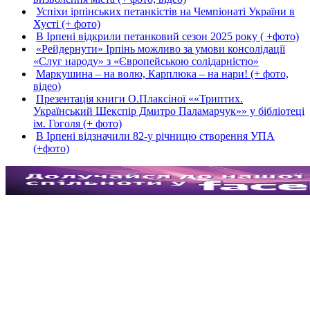
Успіхи ірпінських петанкістів на Чемпіонаті України в
Хусті (+ фото)
В Ірпені відкрили петанковий сезон 2025 року ( +фото)
«Рейдернути» Ірпінь можливо за умови консолідації
«Слуг народу» з «Європейською солідарністю»
Маркушина – на волю, Карплюка – на нари! (+ фото,
відео)
Презентація книги О.Плаксіної ««Триптих.
Український Шекспір Дмитро Паламарчук»» у бібліотеці
ім. Гоголя (+ фото)
В Ірпені відзначили 82-у річницю створення УПА
(+фото)