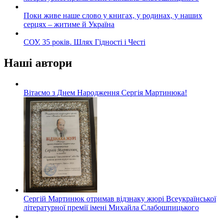
Поки живе наше слово у книгах, у родинах, у наших
серцях – житиме й Україна
СОУ. 35 років. Шлях Гідності і Честі
Наші автори
Вітаємо з Днем Народження Сергія Мартинюка!
Сергій Мартинюк отримав відзнаку жюрі Всеукраїнської
літературної премії імені Михайла Слабошпицького