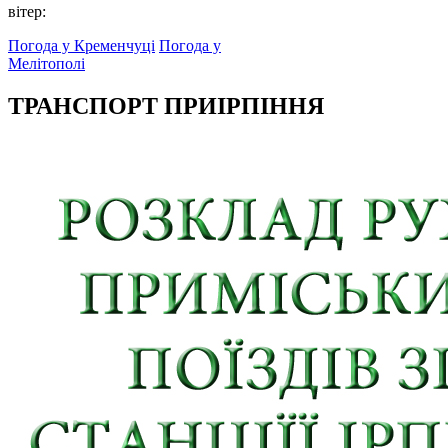
вітер:
Погода у Кременчуці
Погода у
Мелітополі
ТРАНСПОРТ ПРИІРПІННЯ