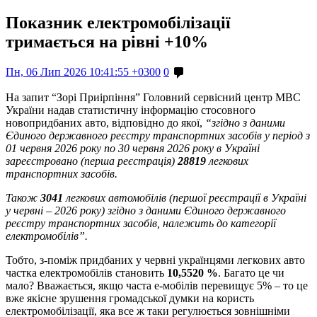
Показник електромобілізації
тримається на рівні +10%
Пн, 06 Лип 2026 10:41:55 +0300
0
На запит “Зорі Приірпіння” Головний сервісний центр МВС
України надав статистичну інформацію стосовного
новопридбаних авто, відповідно до якої,
“згідно з даними
Єдиного державного реєстру транспортних засобів у період з
01 червня 2026 року по 30 червня 2026 року в Україні
зареєстровано (перша реєстрація)
28819
легкових
транспортних засобів.
Також
3041
легкових автомобілів (першої реєстрації в Україні
у червні – 2026 року) згідно з даними Єдиного державного
реєстру транспортних засобів, належить до категорії
електромобілів”.
Тобто, з-поміж придбаних у червні українцями легкових авто
частка електромобілів становить
10,5520 %
. Багато це чи
мало? Вважається, якщо часта е-мобілів перевищує 5% – то це
вже якісне зрушення громадської думки на користь
електромобілізації, яка все ж таки регулюється зовнішніми