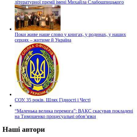
літературної премії імені Михайла Слабошпицького
Поки живе наше слово у книгах, у родинах, у наших
серцях – житиме й Україна
СОУ. 35 років. Шлях Гідності і Честі
“Маленька велика перемога”: ВАКС скасував покладені
на Тимошенко процесуальні обов’язки
Наші автори