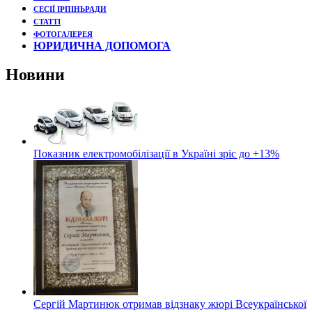
СЕСІЇ ІРПІНЬРАДИ
СТАТТІ
ФОТОГАЛЕРЕЯ
ЮРИДИЧНА ДОПОМОГА
Новини
Показник електромобілізації в Україні зріс до +13%
Сергій Мартинюк отримав відзнаку жюрі Всеукраїнської