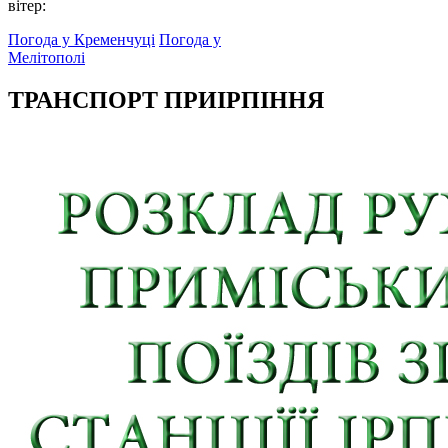
вітер:
Погода у Кременчуці
Погода у
Мелітополі
ТРАНСПОРТ ПРИІРПІННЯ