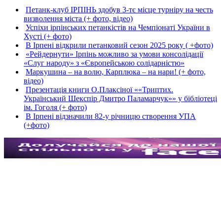
Петанк-клуб ІРПІНЬ здобув 3-тє місце турніру на честь
визволення міста (+ фото, відео)
Успіхи ірпінських петанкістів на Чемпіонаті України в
Хусті (+ фото)
В Ірпені відкрили петанковий сезон 2025 року ( +фото)
«Рейдернути» Ірпінь можливо за умови консолідації
«Слуг народу» з «Європейською солідарністю»
Маркушина – на волю, Карплюка – на нари! (+ фото,
відео)
Презентація книги О.Плаксіної ««Триптих.
Український Шекспір Дмитро Паламарчук»» у бібліотеці
ім. Гоголя (+ фото)
В Ірпені відзначили 82-у річницю створення УПА
(+фото)