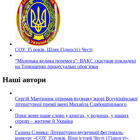
СОУ. 35 років. Шлях Гідності і Честі
“Маленька велика перемога”: ВАКС скасував покладені
на Тимошенко процесуальні обов’язки
Наші автори
Сергій Мартинюк отримав відзнаку жюрі Всеукраїнської
літературної премії імені Михайла Слабошпицького
Поки живе наше слово у книгах, у родинах, у наших
серцях – житиме й Україна
Галина Сливка: Літературно-музичний фестиваль-
конкурс «СОУ. 35 років. Віхи історії Честі і Гідності».