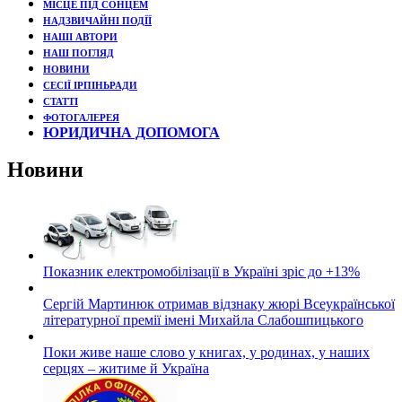
МІСЦЕ ПІД СОНЦЕМ
НАДЗВИЧАЙНІ ПОДЇЇ
НАШІ АВТОРИ
НАШ ПОГЛЯД
НОВИНИ
СЕСІЇ ІРПІНЬРАДИ
СТАТТІ
ФОТОГАЛЕРЕЯ
ЮРИДИЧНА ДОПОМОГА
Новини
Показник електромобілізації в Україні зріс до +13%
Сергій Мартинюк отримав відзнаку жюрі Всеукраїнської
літературної премії імені Михайла Слабошпицького
Поки живе наше слово у книгах, у родинах, у наших
серцях – житиме й Україна