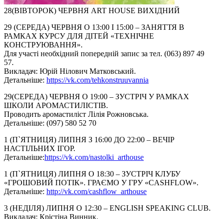
28(ВІВТОРОК) ЧЕРВНЯ ART HOUSE ВИХІДНИЙ
29 (СЕРЕДА) ЧЕРВНЯ О 13:00 І 15:00 – ЗАНЯТТЯ В
РАМКАХ КУРСУ ДЛЯ ДІТЕЙ «ТЕХНІЧНЕ
КОНСТРУЮВАННЯ».
Для участі необхідний попередній запис за тел. (063) 897 49
57.
Викладач: Юрій Нілович Матковський.
Детальніше:
https://vk.com/
tehkonstruuvannia
29(СЕРЕДА) ЧЕРВНЯ О 19:00 – ЗУСТРІЧ У РАМКАХ
ШКОЛИ АРОМАСТИЛІСТІВ.
Проводить аромастиліст Лілія Рожновська.
Детальніше: (097) 580 52 70
1 (П`ЯТНИЦЯ) ЛИПНЯ З 16:00 ДО 22:00 – ВЕЧІР
НАСТІЛЬНИХ ІГОР.
Детальніше:
https://vk.com/
nastolki_arthouse
1 (П`ЯТНИЦЯ) ЛИПНЯ О 18:30 – ЗУСТРІЧ КЛУБУ
«ГРОШОВИЙ ПОТІК». ГРАЄМО У ГРУ «CASHFLOW».
Детальніше:
http://vk.com/
cashflow_arthouse
3 (НЕДІЛЯ) ЛИПНЯ О 12:30 – ENGLISH SPEAKING CLUB.
Викладач: Крістіна Винник.