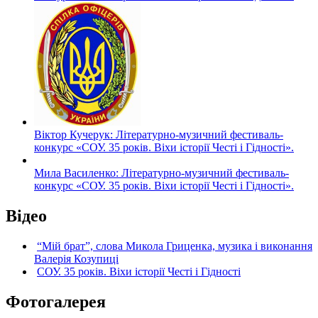
Віктор Кучерук: Літературно-музичний фестиваль-
конкурс «СОУ. 35 років. Віхи історії Честі і Гідності».
Мила Василенко: Літературно-музичний фестиваль-
конкурс «СОУ. 35 років. Віхи історії Честі і Гідності».
Відео
“Мій брат”, слова Микола Гриценка, музика і виконання
Валерія Козупиці
СОУ. 35 років. Віхи історії Честі і Гідності
Фотогалерея