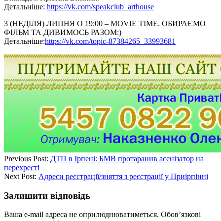
Детальніше:
https://vk.com/
speakclub_arthouse
3 (НЕДІЛЯ) ЛИПНЯ О 19:00 – MOVIE TIME. ОБИРАЄМО
ФІЛЬМ ТА ДИВИМОСЬ РАЗОМ:)
Детальніше:
https://vk.com/
topic-87384265_33993681
Previous Post:
ДТП в Ірпені: БМВ протаранив асенізатор на
перехресті
Next Post:
Адреси реєстрації/зняття з реєстрації у Приірпінні
Залишити відповідь
Ваша e-mail адреса не оприлюднюватиметься.
Обов’язкові