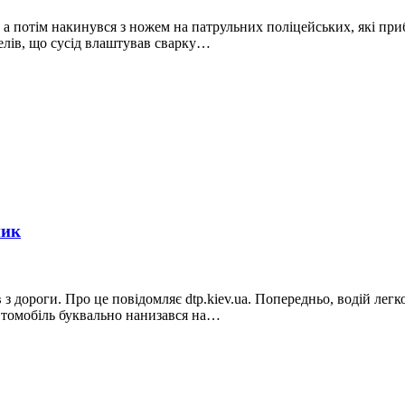
, а потім накинувся з ножем на патрульних поліцейських, які при
телів, що сусід влаштував сварку…
ник
в з дороги. Про це повідомляє dtp.kiev.ua. Попередньо, водій лег
автомобіль буквально нанизався на…