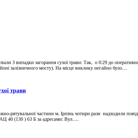
ували 3 випадки загорання сухої трави: Так, о 0:29 до оператив
районі залізничного мосту). На місце виклику негайно було…
ухої трави
ежно-рятувальної частини м. Ірпінь чотири рази надходили пові
 АЦ 40 (130 ) 63 Б за адресами: Вул….