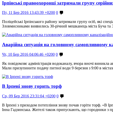
Ірпінські правоохоронці затримали групу серійни
Пт, 11 Бер 2016 13:43:39 +0200
0
Поліцейські Ірпінського району затримали групу осіб, які спец
Зловмисниками виявились 30-річний мешканець міста Буча та 
Аварійна ситуація на головному самопливному к
Чт, 10 Бер 2016 04:06:46 +0200
0
Як повідомляє адміністрація водоканалу, вчора вночі виникла а
Мали призупинити подачу питної води 9 березня з 9:00 в міста
В Ірпені знову горить торф
Ср, 09 Бер 2016 23:31:04 +0200
0
В Ірпені з приходом потепління знову почав горіти торф. «В Ір
Інна Гадзинська. Жителі також припускають, що городники з 