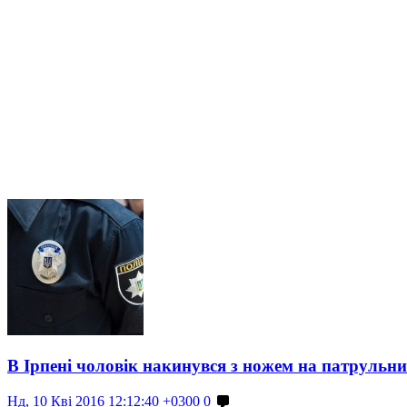
В Ірпені чоловік накинувся з ножем на патрульн
Нд, 10 Кві 2016 12:12:40 +0300
0