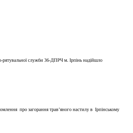
но-рятувальної служби 36-ДПРЧ м. Ірпінь надійшло
домлення про загорання трав’яного настилу в Ірпінському