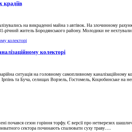
х крадіїв
іалізувались на викраденні майна з автівок. На злочинному рахун
31-річний житель Бородянського району. Молодики не нехтували
аналізаційному колекторі
варійна ситуація на головному самопливному каналізаційному кол
х Ірпінь та Буча, селищах Ворзель, Гостомель, Коцюбинське на н
пені почався сезон горіння торфу. Є версії про нетверезих шашл
приватного сектора починають спалювати суху траву….