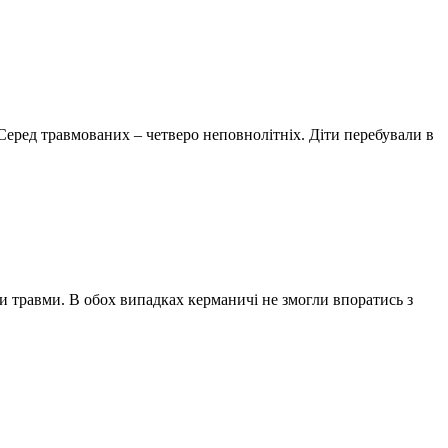
 Серед травмованих – четверо неповнолітніх. Діти перебували в
ли травми. В обох випадках керманичі не змогли впоратись з