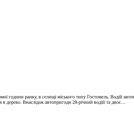
омої години ранку, в селищі міського типу Гостомель. Водій ав
тів в дерево. Внаслідок автопригоди 28-річний водій та двоє…