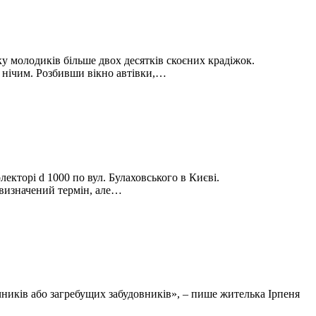
ку молодиків більше двох десятків скоєних крадіжок.
 нічим. Розбивши вікно автівки,…
екторі d 1000 по вул. Булаховського в Києві.
евизначений термін, але…
ичників або загребущих забудовників», – пише жителька Ірпеня