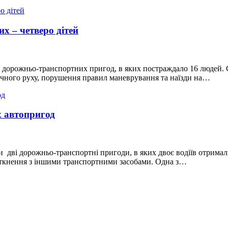
х – четверо дітей
сім дорожньо-транспортних пригод, в яких постраждало 16 людей.
річного руху, порушення правил маневрування та наїзди на…
х автопригод
али дві дорожньо-транспортні пригоди, в яких двоє водіїв отрима
 зіткнення з іншими транспортними засобами. Одна з…