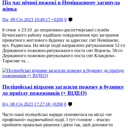
Під час нічної пожежі в Немішаєвому загинула
жінка
Пн, 09 Січ 2023 10:49:17 +0200
0
8 січня о 23:10 до оперативно-диспетчерської служби
Бучанського району надійшло повідомлення про загорання
приватного житлового будинку за адресою: смт Немішаєве,
вул. Радянська. На місце події направлено рятувальників 52-го
Державного пожежно-рятувального поста смт Ворзель, 58-го
Державного пожежно-рятувального поста смт Клавдієво-
Тарасове та…
Поліцейські відрами загасили пожежу в будинку
до приїзду пожежників (+ ВІДЕО)
Нд, 08 Січ 2023 17:27:18 +0200
0
Часто наші поліцейські наряди опиняються на місці «не
профільної» надзвичайної події. І тут головне – вчасно
прийняти правильні рішення і діяти так, щоб допомогти