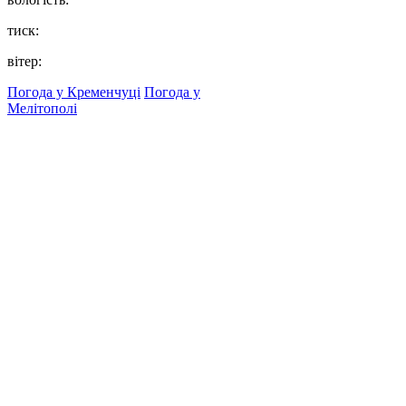
тиск:
вітер:
Погода у Кременчуці
Погода у
Мелітополі