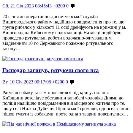
Сб, 21 Січ 2023 08:45:43 +0200
0
20 січня до оперативно-диспетчерської служби
Вишгородського району надійшло повідомлення про те, що
група рибалок у кількості 11 осіб дрейфують на крижині у м.
Вишгород на Київському водосховищі. На місці події було
проведено рятувальні роботи водолазно-рятувальним
відділенням 10-го Державного пожежно-рятувального
загону…
Господар загинув, рятуючи свого пса
Вт, 10 Січ 2023 00:17:05 +0200
0
Рятував собаку та сам провалився під кригу: поліція
Київщини розслідує обставини загибелі чоловіка Днями до
поліції надійшло повідомлення від місцевого жителя про те,
що у селі Нижча Дубечня Пірнівської громади, односельчанин
пішов гуляти із собаками, проте одна з тварин повернулися…