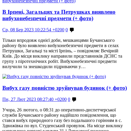
В Ірпені, Загальцях та Петрушках виявлено
вибухонебезпечні предмети (+ фото)
Ср, 08 Бер 2023 10:22:54 +0200
0
Тільки впродовж однієї доби, мешканцями Бучанського
району було виявлено вибухонебезпечні предмети в селах
Петрушки, Загальці та місті Ірпінь, – повідомляє Вечірній
Київ. До місця виклику направили представників ДСНС та
групу з піротехнічних робіт. Вибухонебезпечні предмети
вилучили та знешкодили підриваючи у…
Вибух газу повністю зруйнував будинок (+ фото)
Пн, 27 Лют 2023 08:27:40 +0200
0
Учора, 26 лютого, о 08:31 до оперативно-диспетчерської
служби Бучанського району надійшло повідомлення, що
стався вибух природного газу без подальшого горінням в с.
Здвижівка по вул. Студенський провулок. На місце виклику
направлено чергові караули 31-ї Державної пожежно-