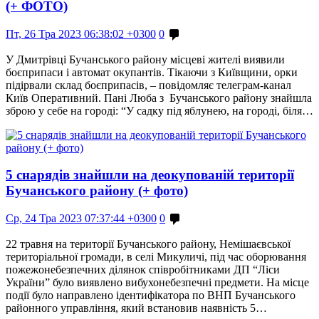
(+ ФОТО)
Пт, 26 Тра 2023 06:38:02 +0300
0
У Дмитрівці Бучанського району місцеві жителі виявили
боєприпаси і автомат окупантів. Тікаючи з Київщини, орки
підірвали склад боєприпасів, – повідомляє телеграм-канал
Київ Оперативний. Пані Люба з Бучанського району знайшла
зброю у себе на городі: “У садку під яблунею, на городі, біля…
5 снарядів знайшли на деокупованій території
Бучанського району (+ фото)
Ср, 24 Тра 2023 07:37:44 +0300
0
22 травня на території Бучанського району, Немішаєвської
територіальної громади, в селі Микуличі, під час оборювання
пожежонебезпечних ділянок співробітниками ДП “Ліси
України” було виявлено вибухонебезпечні предмети. На місце
події було направлено ідентифікатора по ВНП Бучанського
районного управління, який встановив наявність 5…