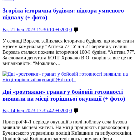
Згоріла історична будівля: підозра умисного
підпалу (+ фото)
Вт, 21 Бер 2023 15:30:10 +0200
0
У селищі Ворзель зайнялася історична будівля, що мала стати
музеєм комунальну “Аптека 77” У ніч 21 березня у селищі
Ворзель сталася пожежа історичної 100-ї будівлі “Аптека 77”.
За словами депутата БОТГ Хрокало В.О. скоріш за все це не
випадковість: “Можливо…
Дві «розтяжки» гранат у бойовій готовності
виявили на місці торішньої окупації (+ фото)
Вт, 14 Бер 2023 17:35:42 +0200
0
Пристрої Ф-1 періоду окупації в полі поблизу села Бузова
виявили місцеві жителі. На місці працюють правоохоронці
Бучанського управління поліції Київщини та вибухотехніки.
Поліцейські Київщини застерігають громадян бути