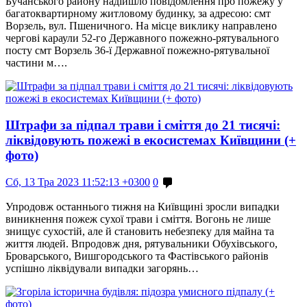
Бучанського району надійшло повідомлення про пожежу у
багатоквартирному житловому будинку, за адресою: смт
Ворзель, вул. Пшеничного. На місце виклику направлено
чергові караули 52-го Державного пожежно-рятувального
посту смт Ворзель 36-ї Державної пожежно-рятувальної
частини м….
Штрафи за підпал трави і сміття до 21 тисячі:
ліквідовують пожежі в екосистемах Київщини (+
фото)
Сб, 13 Тра 2023 11:52:13 +0300
0
Упродовж останнього тижня на Київщині зросли випадки
виникнення пожеж сухої трави і сміття. Вогонь не лише
знищує сухостій, але й становить небезпеку для майна та
життя людей. Впродовж дня, рятувальники Обухівського,
Броварського, Вишгородського та Фастівського районів
успішно ліквідували випадки загорянь…