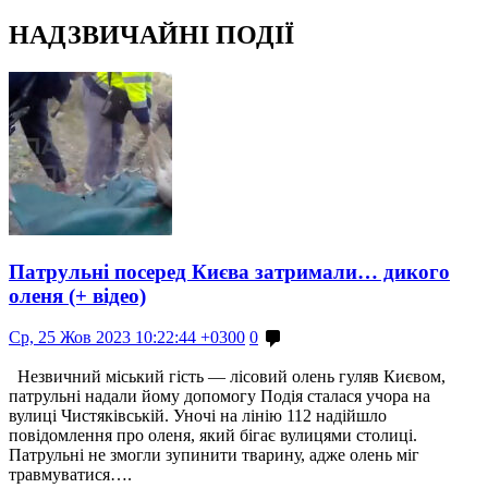
НАДЗВИЧАЙНІ ПОДІЇ
Патрульні посеред Києва затримали… дикого
оленя (+ відео)
Ср, 25 Жов 2023 10:22:44 +0300
0
Незвичний міський гість — лісовий олень гуляв Києвом,
патрульні надали йому допомогу Подія сталася учора на
вулиці Чистяківській. Уночі на лінію 112 надійшло
повідомлення про оленя, який бігає вулицями столиці.
Патрульні не змогли зупинити тварину, адже олень міг
травмуватися….