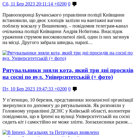
Сб, 11 Бер 2023 20:11:14 +0200
0
Правоохоронці Бучанського управління поліції Київщини
встановили, що двоє хлопців залізли на вантажні вагони
поблизу вокзалу у Вишневому, – повідомив телеграм-канал
очільника поліції Київщини Андрія Нєбитова. Внаслідок
ураження струмом високовольтної лінії, один із них загинув
на місці. Другого забрала швидка, наразі…
Рятувальники зняли кота, який три дні просидів
на сосні по вул. Університетській (+ фото)
Пт, 10 Бер 2023 19:47:33 +0200
0
У п’ятницю, 10 березня, представники зоозахисної організації
звернулися по допомогу до рятувальників. Як розповіли у
Головному управлінні ДСНС у Київській області, волонтери
повідомили, що в Ірпені на вулиці Університетській на сосні
сидить кіт і самостійно не може злізти. Зоозахисники разом…