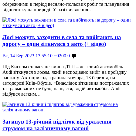
обережними в період весняно-польових робіт та планування
відпочинку на природі! У разі виявлення…
Лосі можуть заходити в села та вибігають на
дорогу – один зіткнувся з авто (+ відео)
Вт, 14 Бер 2023 13:55:10 +0200
0
Під Києвом сталася незвична ДТП – легковий автомобіль
Audi зіткнувся з лосем, який несподівано вибіг на проїзджу
частину. Автопригода трапилася вчора, 13 березня, на
автодорозі Київ-Обухів. «Внаслідок зіткнення постраждалих
та травмованих не було, на щастя, водій автомобіля Audi
відбувся легким…
Загинув 13-річний підліток від ураження
струмом на залізничному вагоні