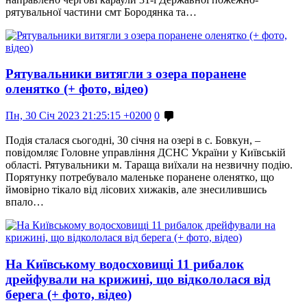
рятувальної частини смт Бородянка та…
Рятувальники витягли з озера поранене
оленятко (+ фото, відео)
Пн, 30 Січ 2023 21:25:15 +0200
0
Подія сталася сьогодні, 30 січня на озері в с. Бовкун, –
повідомляє Головне управління ДСНС України у Київській
області. Рятувальники м. Тараща виїхали на незвичну подію.
Порятунку потребувало маленьке поранене оленятко, що
ймовірно тікало від лісових хижаків, але знесилившись
впало…
На Київському водосховищі 11 рибалок
дрейфували на крижині, що відкололася від
берега (+ фото, відео)