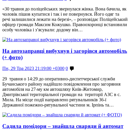
«30 травня до поліцейських звернулася жінка. Вона бачила, як
чоловік пішов купатися і так і не повернувся. Його одяг та
речі залишилися лежати на березі», – розповідає Поліцейський
офіцер громади Максим Кожушко. Правоохоронці встановили
особу чоловіка і з’ясували: додому він…
На автозаправці вибухнув і загорівся автомобіль
(+ фото)
Пн, 29 Тра 2023 21:19:00 +0300
0
29 травня о 14:29 до оперативно-диспетчерської служби
Бучанського району надійшло повідомлення про загоряння
автомобіля на 27-му км автошляху Київ-Житомир,
Дмитрівської територіальної громади на території АЗС в с.
Мила. На місце події направлено рятувальників 36-ї
Державної пожежно-рятувальної частини м. Ірпінь та…
Садила помідори – знайшла снаряди й автомат