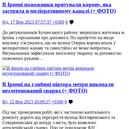
В Ірпені пожежники врятували корову, яка
застряла в меліоративному каналі (+ ФОТО)
Нд, 17 Вер 2023 07:57:37 +0300
0
До рятувальників Бучанського району звернулась жителька м.
Ірпінь з проханням про допомогу. По прибуттю на місце
виклику з’ясувалось, що на вулиці Озерна корова впала у
меліоративну канаву та самостійно не може вибратись.
Рятувальники зафіксували знесилену тварину за допомогою
пожежних рукавів…
В Ірпені на глибині півтора метри викопали
нездетонований снаряд (+ ФОТО)
Вт, 12 Вер 2023 20:09:27 +0300
0
Під час проведення робіт, які є частиною капітального
ремонту дороги від перехрестя вулиць Котляревського та
Северинівської до виїзду з міста, було виявлено
артилерійський снаряд. Про це повідомляє КП