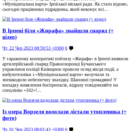
«Муніципальна варта» Ірпіської міської ради. Як стало відомо,
сьогодні працівники підрядника, який виконує всі…
В Ірпені біля «Жирафа» знайшли снаряд (+
відео)
Чт, 22 Чер 2023 08:59:53 +0300
0
У гаражному кооперативі поблизу «Жирафа» в Ірпені виявили
артилерійський снаряд Правоохоронці Бучанського
управління поліції Київщини провели огляд місця події, а
вибухотехніки з «Муніципальної варти» вилучили та
знешкодили небезпечну знахідку. Шановні громадяни! У
випадку виявлення боєприпасів, відразу повідомляйте на
спецлінію «102»!…
Із озера Ворзеля водолази дістали утопленика (+
фото)
Чт, 01 Чер 2023 08:01:43 +0300
0