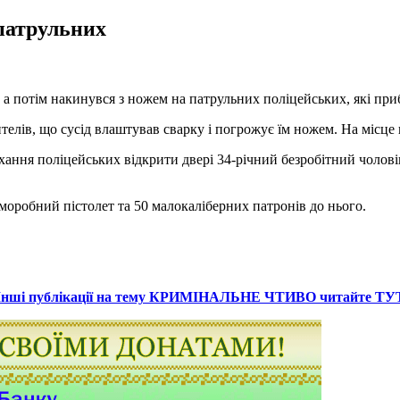
 патрульних
, а потім накинувся з ножем на патрульних поліцейських, які при
телів, що сусід влаштував сварку і погрожує їм ножем. На місце 
хання поліцейських відкрити двері 34-річний безробітний чолові
оробний пістолет та 50 малокаліберних патронів до нього.
Інші публікації на тему КРИМІНАЛЬНЕ ЧТИВО читайте ТУ