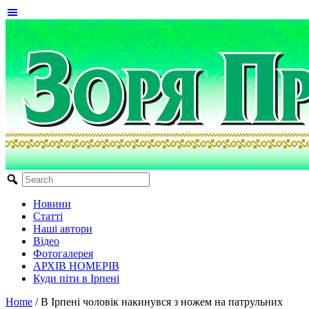
Новини
Статті
Наші автори
Відео
Фотогалерея
АРХІВ НОМЕРІВ
Куди піти в Ірпені
Home
/
В Ірпені чоловік накинувся з ножем на патрульних