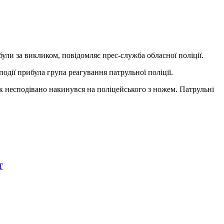
були за викликом, повідомляє прес-служба обласної поліції.
події прибула група реагування патрульної поліції.
к несподівано накинувся на поліцейського з ножем. Патрульні
Т