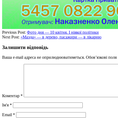
Previous Post:
Фото дня — 10 квітня. І ніякої політики
Next Post:
«Мазда» — в дерево, пасажири — в лікарню
Залишити відповідь
Ваша e-mail адреса не оприлюднюватиметься.
Обов’язкові поля
Коментар
*
Ім'я
*
Email
*