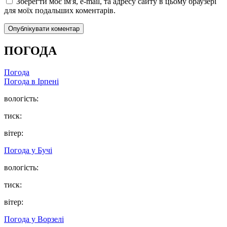
Зберегти моє ім'я, e-mail, та адресу сайту в цьому браузері
для моїх подальших коментарів.
ПОГОДА
Погода
Погода в
Ірпені
вологість:
тиск:
вітер:
Погода у
Бучі
вологість:
тиск:
вітер:
Погода у
Ворзелі