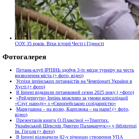
СОУ. 35 років. Віхи історії Честі і Гідності
Фотогалерея
Петанк-клуб ІРПІНЬ здобув 3-тє місце турніру на честь
визволення міста (+ фото, відео)
Успіхи ірпінських петанкістів на Чемпіонаті України в
Хусті (+ фото)
В Ірпені відкрили петанковий сезон 2025 року ( +фото)
«Рейдернути» Ірпінь можливо за умови консолідації
«Слуг народу» з «Європейською солідарністю»
Маркушина – на волю, Карплюка – на нари! (+ фото,
відео)
Презентація книги О.Плаксіної ««Триптих.
Український Шекспір Дмитро Паламарчук»» у бібліотеці
ім. Гоголя (+ фото)
В Ірпені відзначили 82-у річницю створення УПА