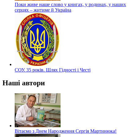
Поки живе наше слово у книгах, у родинах, у наших
серцях – житиме й Україна
СОУ. 35 років. Шлях Гідності і Честі
Наші автори
Вітаємо з Днем Народження Сергія Мартинюка!