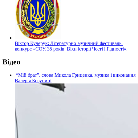
Віктор Кучерук: Літературно-музичний фестиваль-
конкурс «СОУ. 35 років. Віхи історії Честі і Гідності».
Відео
“Мій брат”, слова Микола Гриценка, музика і виконання
Валерія Козупиці