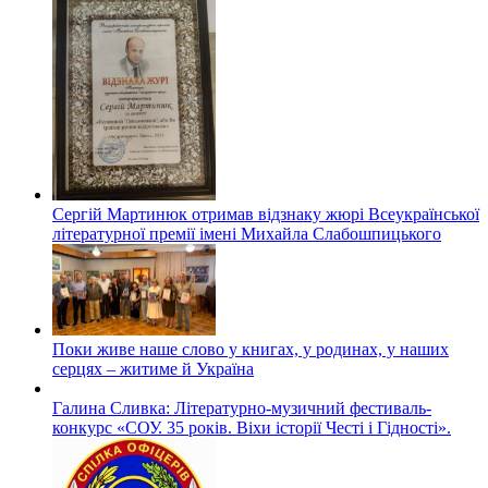
Сергій Мартинюк отримав відзнаку жюрі Всеукраїнської
літературної премії імені Михайла Слабошпицького
Поки живе наше слово у книгах, у родинах, у наших
серцях – житиме й Україна
Галина Сливка: Літературно-музичний фестиваль-
конкурс «СОУ. 35 років. Віхи історії Честі і Гідності».