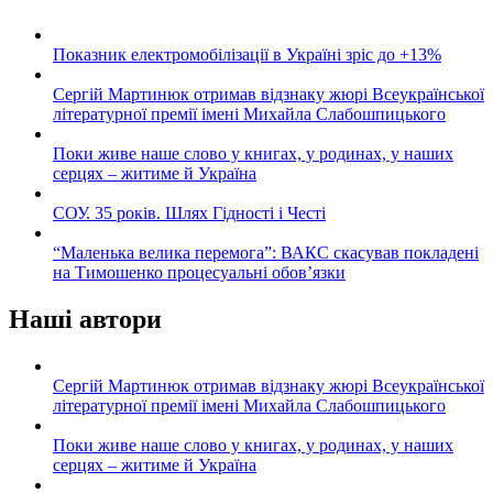
Показник електромобілізації в Україні зріс до +13%
Сергій Мартинюк отримав відзнаку жюрі Всеукраїнської
літературної премії імені Михайла Слабошпицького
Поки живе наше слово у книгах, у родинах, у наших
серцях – житиме й Україна
СОУ. 35 років. Шлях Гідності і Честі
“Маленька велика перемога”: ВАКС скасував покладені
на Тимошенко процесуальні обов’язки
Наші автори
Сергій Мартинюк отримав відзнаку жюрі Всеукраїнської
літературної премії імені Михайла Слабошпицького
Поки живе наше слово у книгах, у родинах, у наших
серцях – житиме й Україна