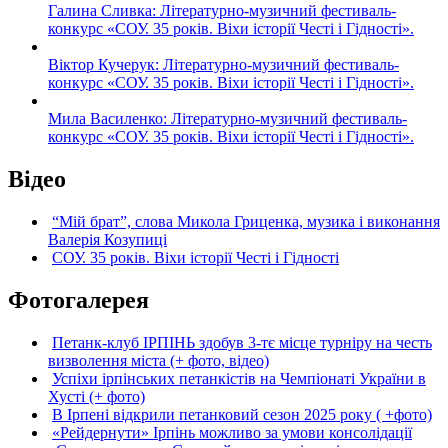
Галина Сливка: Літературно-музичний фестиваль-
конкурс «СОУ. 35 років. Віхи історії Честі і Гідності».
Віктор Кучерук: Літературно-музичний фестиваль-
конкурс «СОУ. 35 років. Віхи історії Честі і Гідності».
Мила Василенко: Літературно-музичний фестиваль-
конкурс «СОУ. 35 років. Віхи історії Честі і Гідності».
Відео
“Мій брат”, слова Микола Гриценка, музика і виконання
Валерія Козупиці
СОУ. 35 років. Віхи історії Честі і Гідності
Фотогалерея
Петанк-клуб ІРПІНЬ здобув 3-тє місце турніру на честь
визволення міста (+ фото, відео)
Успіхи ірпінських петанкістів на Чемпіонаті України в
Хусті (+ фото)
В Ірпені відкрили петанковий сезон 2025 року ( +фото)
«Рейдернути» Ірпінь можливо за умови консолідації