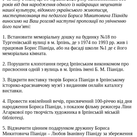
років від дня народження одного із найкращих меценатів
нашої культури, відомого українського живописця,
мистецтвознавця та педагога Бориса Микитовича Піаніди
виносимо на Ваш розгляд наступні пропозиції по увічненню
його пам’яті:
1. Встановити меморіальну дошку на будинку №18 по
Тургенівській вулиці в м. Ірпінь, де з 1974 по 1993 рр. жив і
працював Борис Піаніда, або на фасаді школи №1 де є його
меморіальна кімната.
2. Порушити клопотання перед Ірпінським виконкомом про
присвоєння одній з вулиць в м. Ірпінь імені Б. М. Піаніди.
3. Відкрити виставку творів Бориса Піаніди в Ірпінському
історико-краєзнавчому музеї з виданням онлайн каталогу
виставки.
4. Провести ювілейний вечір, присвячений 100-річчю від дня
народження Бориса Піаніди, з показом фільму режисера Ліни
Агаркової про творчість художника в Ірпінській міській
бібліотеці.
5. Відзначити цінним подарунком дружину Бориса
Микитовича Піаніди – Любов Іванівну Піаніду за збереження