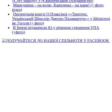
«Слуг народу» з «Європейською солідарністю»
Маркушина – на волю, Карплюка – на нари! (+ фото,
відео)
Презентація книги О.Плаксіної ««Триптих.
Український Шекспір Дмитро Паламарчук»» у бібліотеці
ім. Гоголя (+ фото)
В Ірпені відзначили 82-у річницю створення УПА
(+фото)