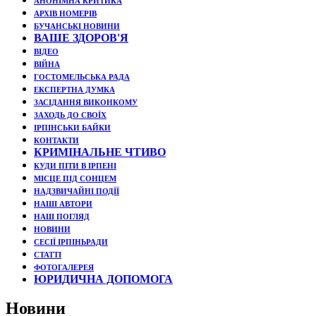
АНОНІМНА КРИТИКА
АРХІВ НОМЕРІВ
БУЧАНСЬКІ НОВИНИ
ВАШЕ ЗДОРОВ'Я
ВІДЕО
ВІЙНА
ГОСТОМЕЛЬСЬКА РАДА
ЕКСПЕРТНА ДУМКА
ЗАСІДАННЯ ВИКОНКОМУ
ЗАХОДЬ ДО СВОЇХ
ІРПІНСЬКИ БАЙКИ
КОНТАКТИ
КРИМІНАЛЬНЕ ЧТИВО
КУДИ ПІТИ В ІРПЕНІ
МІСЦЕ ПІД СОНЦЕМ
НАДЗВИЧАЙНІ ПОДЇЇ
НАШІ АВТОРИ
НАШ ПОГЛЯД
НОВИНИ
СЕСІЇ ІРПІНЬРАДИ
СТАТТІ
ФОТОГАЛЕРЕЯ
ЮРИДИЧНА ДОПОМОГА
Новини