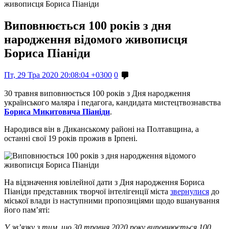
живописця Бориса Піаніди
Виповнюється 100 років з дня
народження відомого живописця
Бориса Піаніди
Пт, 29 Тра 2020 20:08:04 +0300
0
30 травня виповнюється 100 років з Дня народження
українського маляра і педагога, кандидата мистецтвознавства
Бориса Микитовича Піаніди
.
Народився він в Диканському районі на Полтавщина, а
останні свої 19 років прожив в Ірпені.
На відзначення ювілейної дати з Дня народження Бориса
Піаніди представник творчої інтелігенції міста
звернулися
до
міської влади із наступними пропозиціями щодо вшанування
його пам’яті:
У зв’язку з тим, що 30 травня 2020 року виповнюється 100