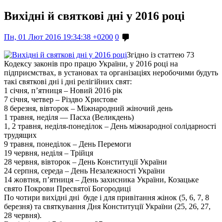
Вихідні й святкові дні у 2016 році
Пн, 01 Лют 2016 19:34:38 +0200
0
Згідно із статтею 73
Кодексу законів про працю України, у 2016 році на
підприємствах, в установах та організаціях неробочими будуть
такі святкові дні і дні релігійних свят:
1 січня, п’ятниця – Новий 2016 рік
7 січня, четвер – Різдво Христове
8 березня, вівторок – Міжнародний жіночий день
1 травня, неділя — Пасха (Великдень)
1, 2 травня, неділя-понеділок – День міжнародної солідарності
трудящих
9 травня, понеділок – День Перемоги
19 червня, неділя – Трійця
28 червня, вівторок – День Конституції України
24 серпня, середа – День Незалежності України
14 жовтня, п’ятниця – День захисника України, Козацьке
свято Покрови Пресвятої Богородиці
По чотири вихідні дні буде і для привітання жінок (5, 6, 7, 8
березня) та святкування Дня Конституції України (25, 26, 27,
28 червня).