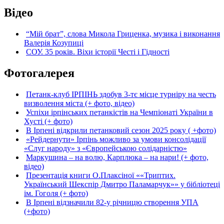
Відео
“Мій брат”, слова Микола Гриценка, музика і виконання
Валерія Козупиці
СОУ. 35 років. Віхи історії Честі і Гідності
Фотогалерея
Петанк-клуб ІРПІНЬ здобув 3-тє місце турніру на честь
визволення міста (+ фото, відео)
Успіхи ірпінських петанкістів на Чемпіонаті України в
Хусті (+ фото)
В Ірпені відкрили петанковий сезон 2025 року ( +фото)
«Рейдернути» Ірпінь можливо за умови консолідації
«Слуг народу» з «Європейською солідарністю»
Маркушина – на волю, Карплюка – на нари! (+ фото,
відео)
Презентація книги О.Плаксіної ««Триптих.
Український Шекспір Дмитро Паламарчук»» у бібліотеці
ім. Гоголя (+ фото)
В Ірпені відзначили 82-у річницю створення УПА
(+фото)