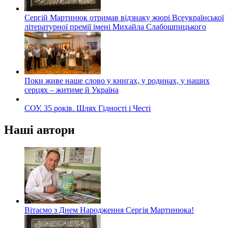
Сергій Мартинюк отримав відзнаку жюрі Всеукраїнської
літературної премії імені Михайла Слабошпицького
Поки живе наше слово у книгах, у родинах, у наших
серцях – житиме й Україна
СОУ. 35 років. Шлях Гідності і Честі
Наші автори
Вітаємо з Днем Народження Сергія Мартинюка!