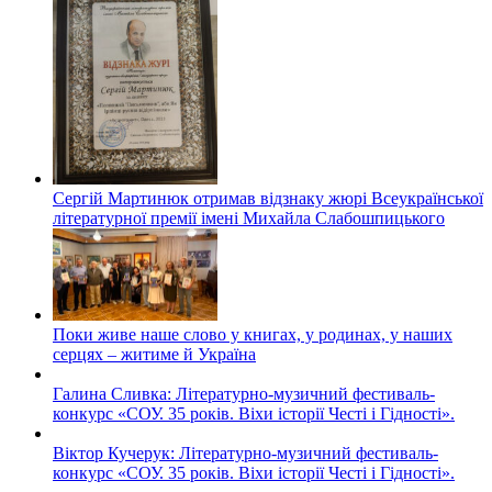
Сергій Мартинюк отримав відзнаку жюрі Всеукраїнської
літературної премії імені Михайла Слабошпицького
Поки живе наше слово у книгах, у родинах, у наших
серцях – житиме й Україна
Галина Сливка: Літературно-музичний фестиваль-
конкурс «СОУ. 35 років. Віхи історії Честі і Гідності».
Віктор Кучерук: Літературно-музичний фестиваль-
конкурс «СОУ. 35 років. Віхи історії Честі і Гідності».