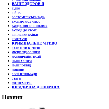
ВАШЕ ЗДОРОВ'Я
ВІДЕО
ВІЙНА
ГОСТОМЕЛЬСЬКА РАДА
ЕКСПЕРТНА ДУМКА
ЗАСІДАННЯ ВИКОНКОМУ
ЗАХОДЬ ДО СВОЇХ
ІРПІНСЬКИ БАЙКИ
КОНТАКТИ
КРИМІНАЛЬНЕ ЧТИВО
КУДИ ПІТИ В ІРПЕНІ
МІСЦЕ ПІД СОНЦЕМ
НАДЗВИЧАЙНІ ПОДЇЇ
НАШІ АВТОРИ
НАШ ПОГЛЯД
НОВИНИ
СЕСІЇ ІРПІНЬРАДИ
СТАТТІ
ФОТОГАЛЕРЕЯ
ЮРИДИЧНА ДОПОМОГА
Новини