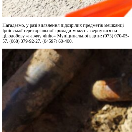
Нагадаємо, у разі виявлення підозрілих предметів мешканці
Ірпінської територіальної громади можуть звернутися на
цілодобову «гарячу лінію» Муніципальної варти: (073) 070-05-
57, (068) 379-92-27, (04597) 60-400.