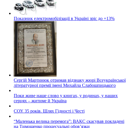
Показник електромобілізації в Україні зріс до +13%
Сергій Мартинюк отримав відзнаку жюрі Всеукраїнської
літературної премії імені Михайла Слабошпицького
Поки живе наше слово у книгах, у родинах, у наших
серцях – житиме й Україна
СОУ. 35 років. Шлях Гідності і Честі
“Маленька велика перемога”: ВАКС скасував покладені
на Тимошенко процесуальні обов’язки