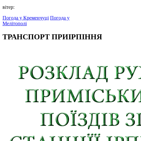
вітер:
Погода у Кременчуці
Погода у
Мелітополі
ТРАНСПОРТ ПРИІРПІННЯ