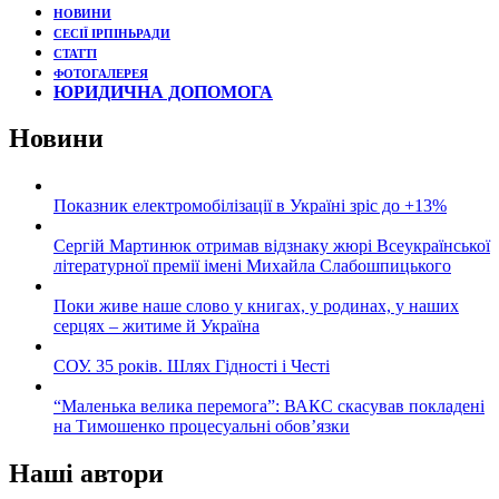
НОВИНИ
СЕСІЇ ІРПІНЬРАДИ
СТАТТІ
ФОТОГАЛЕРЕЯ
ЮРИДИЧНА ДОПОМОГА
Новини
Показник електромобілізації в Україні зріс до +13%
Сергій Мартинюк отримав відзнаку жюрі Всеукраїнської
літературної премії імені Михайла Слабошпицького
Поки живе наше слово у книгах, у родинах, у наших
серцях – житиме й Україна
СОУ. 35 років. Шлях Гідності і Честі
“Маленька велика перемога”: ВАКС скасував покладені
на Тимошенко процесуальні обов’язки
Наші автори