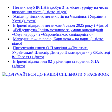
Петанк-клуб ІРПІНЬ здобув 3-тє місце турніру на честь
визволення міста (+ фото, відео)
Успіхи ірпінських петанкістів на Чемпіонаті України в
Хусті (+ фото)
В Ірпені відкрили петанковий сезон 2025 року ( +фото)
«Рейдернути» Ірпінь можливо за умови консолідації
«Слуг народу» з «Європейською солідарністю»
Маркушина – на волю, Карплюка – на нари! (+ фото,
відео)
Презентація книги О.Плаксіної ««Триптих.
Український Шекспір Дмитро Паламарчук»» у бібліотеці
ім. Гоголя (+ фото)
В Ірпені відзначили 82-у річницю створення УПА
(+фото)