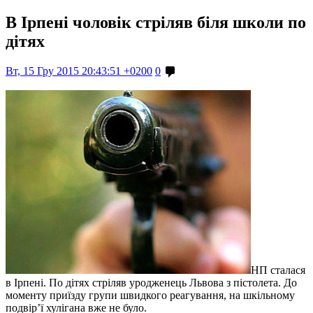
В Ірпені чоловік стріляв біля школи по
дітях
Вт, 15 Гру 2015 20:43:51 +0200
0
НП сталася
в Ірпені. По дітях стріляв уродженець Львова з пістолета. До
моменту приїзду групи швидкого реагування, на шкільному
подвір’ї хулігана вже не було.