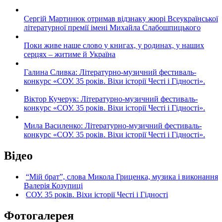
Сергій Мартинюк отримав відзнаку жюрі Всеукраїнської
літературної премії імені Михайла Слабошпицького
Поки живе наше слово у книгах, у родинах, у наших
серцях – житиме й Україна
Галина Сливка: Літературно-музичний фестиваль-
конкурс «СОУ. 35 років. Віхи історії Честі і Гідності».
Віктор Кучерук: Літературно-музичний фестиваль-
конкурс «СОУ. 35 років. Віхи історії Честі і Гідності».
Мила Василенко: Літературно-музичний фестиваль-
конкурс «СОУ. 35 років. Віхи історії Честі і Гідності».
Відео
“Мій брат”, слова Микола Гриценка, музика і виконання
Валерія Козупиці
СОУ. 35 років. Віхи історії Честі і Гідності
Фотогалерея