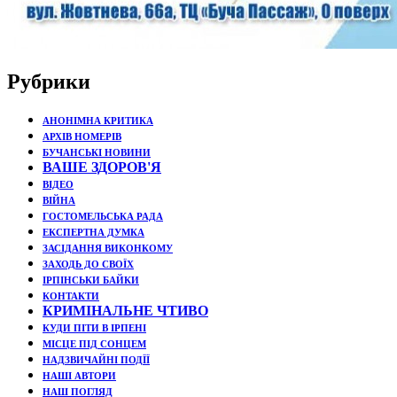
Рубрики
АНОНІМНА КРИТИКА
АРХІВ НОМЕРІВ
БУЧАНСЬКІ НОВИНИ
ВАШЕ ЗДОРОВ'Я
ВІДЕО
ВІЙНА
ГОСТОМЕЛЬСЬКА РАДА
ЕКСПЕРТНА ДУМКА
ЗАСІДАННЯ ВИКОНКОМУ
ЗАХОДЬ ДО СВОЇХ
ІРПІНСЬКИ БАЙКИ
КОНТАКТИ
КРИМІНАЛЬНЕ ЧТИВО
КУДИ ПІТИ В ІРПЕНІ
МІСЦЕ ПІД СОНЦЕМ
НАДЗВИЧАЙНІ ПОДЇЇ
НАШІ АВТОРИ
НАШ ПОГЛЯД