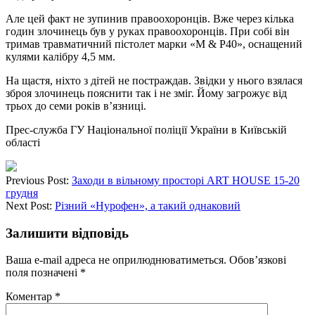
Але цей факт не зупинив правоохоронців. Вже через кілька
годин злочинець був у руках правоохоронців. При собі він
тримав травматичний пістолет марки «М & Р40», оснащений
кулями калібру 4,5 мм.
На щастя, ніхто з дітей не постраждав. Звідки у нього взялася
зброя злочинець пояснити так і не зміг. Йому загрожує від
трьох до семи років в’язниці.
Прес-служба ГУ Національної поліції України в Київській
області
Previous Post:
Заходи в вільному просторі ART HOUSE 15-20
грудня
Next Post:
Різний «Нурофен», а такий однаковий
Залишити відповідь
Ваша e-mail адреса не оприлюднюватиметься.
Обов’язкові
поля позначені
*
Коментар
*