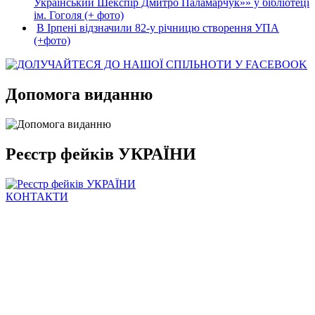
Український Шекспір Дмитро Паламарчук»» у бібліотеці
ім. Гоголя (+ фото)
В Ірпені відзначили 82-у річницю створення УПА
(+фото)
Допомога виданню
Реєстр фейків УКРАЇНИ
КОНТАКТИ