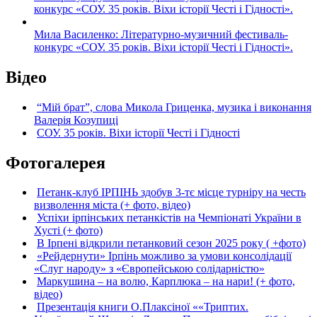
конкурс «СОУ. 35 років. Віхи історії Честі і Гідності».
Мила Василенко: Літературно-музичний фестиваль-
конкурс «СОУ. 35 років. Віхи історії Честі і Гідності».
Відео
“Мій брат”, слова Микола Гриценка, музика і виконання
Валерія Козупиці
СОУ. 35 років. Віхи історії Честі і Гідності
Фотогалерея
Петанк-клуб ІРПІНЬ здобув 3-тє місце турніру на честь
визволення міста (+ фото, відео)
Успіхи ірпінських петанкістів на Чемпіонаті України в
Хусті (+ фото)
В Ірпені відкрили петанковий сезон 2025 року ( +фото)
«Рейдернути» Ірпінь можливо за умови консолідації
«Слуг народу» з «Європейською солідарністю»
Маркушина – на волю, Карплюка – на нари! (+ фото,
відео)
Презентація книги О.Плаксіної ««Триптих.