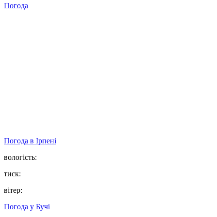
Погода
Погода в
Ірпені
вологість:
тиск:
вітер:
Погода у
Бучі