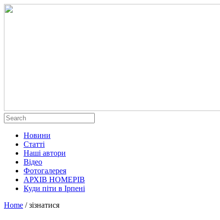
Новини
Статті
Наші автори
Відео
Фотогалерея
АРХІВ НОМЕРІВ
Куди піти в Ірпені
Home
/
зізнатися