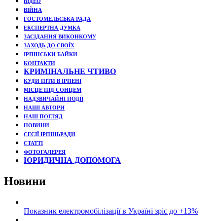
ВІДЕО
ВІЙНА
ГОСТОМЕЛЬСЬКА РАДА
ЕКСПЕРТНА ДУМКА
ЗАСІДАННЯ ВИКОНКОМУ
ЗАХОДЬ ДО СВОЇХ
ІРПІНСЬКИ БАЙКИ
КОНТАКТИ
КРИМІНАЛЬНЕ ЧТИВО
КУДИ ПІТИ В ІРПЕНІ
МІСЦЕ ПІД СОНЦЕМ
НАДЗВИЧАЙНІ ПОДЇЇ
НАШІ АВТОРИ
НАШ ПОГЛЯД
НОВИНИ
СЕСІЇ ІРПІНЬРАДИ
СТАТТІ
ФОТОГАЛЕРЕЯ
ЮРИДИЧНА ДОПОМОГА
Новини
Показник електромобілізації в Україні зріс до +13%