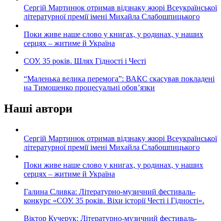
Сергій Мартинюк отримав відзнаку жюрі Всеукраїнської
літературної премії імені Михайла Слабошпицького
Поки живе наше слово у книгах, у родинах, у наших
серцях – житиме й Україна
СОУ. 35 років. Шлях Гідності і Честі
“Маленька велика перемога”: ВАКС скасував покладені
на Тимошенко процесуальні обов’язки
Наші автори
Сергій Мартинюк отримав відзнаку жюрі Всеукраїнської
літературної премії імені Михайла Слабошпицького
Поки живе наше слово у книгах, у родинах, у наших
серцях – житиме й Україна
Галина Сливка: Літературно-музичний фестиваль-
конкурс «СОУ. 35 років. Віхи історії Честі і Гідності».
Віктор Кучерук: Літературно-музичний фестиваль-