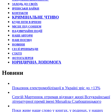
ЗАХОДЬ ДО СВОЇХ
ІРПІНСЬКИ БАЙКИ
КОНТАКТИ
КРИМІНАЛЬНЕ ЧТИВО
КУДИ ПІТИ В ІРПЕНІ
МІСЦЕ ПІД СОНЦЕМ
НАДЗВИЧАЙНІ ПОДЇЇ
НАШІ АВТОРИ
НАШ ПОГЛЯД
НОВИНИ
СЕСІЇ ІРПІНЬРАДИ
СТАТТІ
ФОТОГАЛЕРЕЯ
ЮРИДИЧНА ДОПОМОГА
Новини
Показник електромобілізації в Україні зріс до +13%
Сергій Мартинюк отримав відзнаку жюрі Всеукраїнської
літературної премії імені Михайла Слабошпицького
Поки живе наше слово у книгах, у родинах, у наших