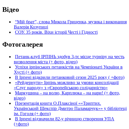
Відео
“Мій брат”, слова Микола Гриценка, музика і виконання
Валерія Козупиці
СОУ. 35 років. Віхи історії Честі і Гідності
Фотогалерея
Петанк-клуб ІРПІНЬ здобув 3-тє місце турніру на честь
визволення міста (+ фото, відео)
Успіхи ірпінських петанкістів на Чемпіонаті України в
Хусті (+ фото)
В Ірпені відкрили петанковий сезон 2025 року ( +фото)
«Рейдернути» Ірпінь можливо за умови консолідації
«Слуг народу» з «Європейською солідарністю»
Маркушина – на волю, Карплюка – на нари! (+ фото,
відео)
Презентація книги О.Плаксіної ««Триптих.
Український Шекспір Дмитро Паламарчук»» у бібліотеці
ім. Гоголя (+ фото)
В Ірпені відзначили 82-у річницю створення УПА
(+фото)