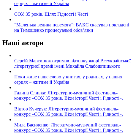
серцях – житиме й Україна
СОУ. 35 років. Шлях Гідності і Честі
“Маленька велика перемога”: ВАКС скасував покладені
на Тимошенко процесуальні обов’язки
Наші автори
Сергій Мартинюк отримав відзнаку жюрі Всеукраїнської
літературної премії імені Михайла Слабошпицького
Поки живе наше слово у книгах, у родинах, у наших
серцях – житиме й Україна
Галина Сливка: Літературно-музичний фестиваль-
конкурс «СОУ. 35 років. Віхи історії Честі і Гідності».
Віктор Кучерук: Літературно-музичний фестиваль-
конкурс «СОУ. 35 років. Віхи історії Честі і Гідності».
Мила Василенко: Літературно-музичний фестиваль-
конкурс «СОУ. 35 років. Віхи історії Честі і Гідності».