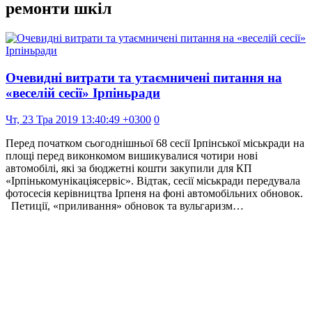
ремонти шкіл
Очевидні витрати та утаємничені питання на
«веселій сесії» Ірпіньради
Чт, 23 Тра 2019 13:40:49 +0300
0
Перед початком сьогоднішньої 68 сесії Ірпінської міськради на
площі перед виконкомом вишикувалися чотири нові
автомобілі, які за бюджетні кошти закупили для КП
«Ірпінькомунікаціясервіс». Відтак, сесії міськради передувала
фотосесія керівництва Ірпеня на фоні автомобільних обновок.
Петиції, «приливання» обновок та вульгаризм…