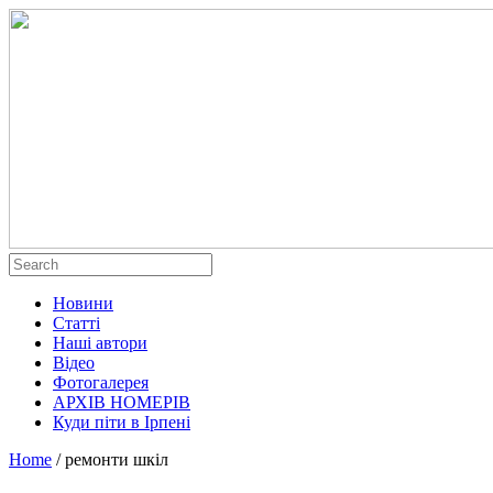
Новини
Статті
Наші автори
Відео
Фотогалерея
АРХІВ НОМЕРІВ
Куди піти в Ірпені
Home
/
ремонти шкіл