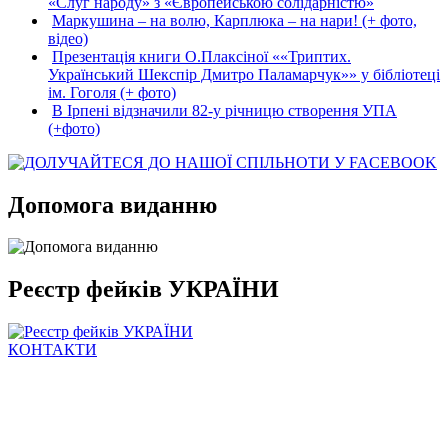
«Слуг народу» з «Європейською солідарністю»
Маркушина – на волю, Карплюка – на нари! (+ фото,
відео)
Презентація книги О.Плаксіної ««Триптих.
Український Шекспір Дмитро Паламарчук»» у бібліотеці
ім. Гоголя (+ фото)
В Ірпені відзначили 82-у річницю створення УПА
(+фото)
Допомога виданню
Реєстр фейків УКРАЇНИ
КОНТАКТИ