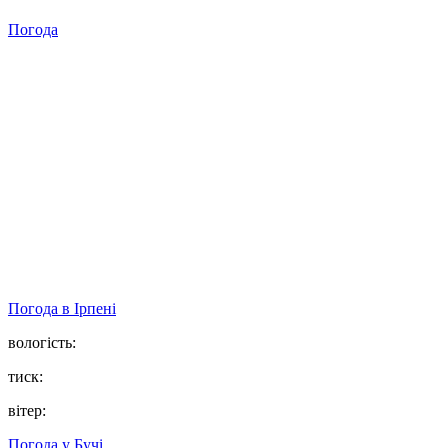
Погода
Погода в
Ірпені
вологість:
тиск:
вітер:
Погода у
Бучі