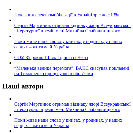
Показник електромобілізації в Україні зріс до +13%
Сергій Мартинюк отримав відзнаку жюрі Всеукраїнської
літературної премії імені Михайла Слабошпицького
Поки живе наше слово у книгах, у родинах, у наших
серцях – житиме й Україна
СОУ. 35 років. Шлях Гідності і Честі
“Маленька велика перемога”: ВАКС скасував покладені
на Тимошенко процесуальні обов’язки
Наші автори
Сергій Мартинюк отримав відзнаку жюрі Всеукраїнської
літературної премії імені Михайла Слабошпицького
Поки живе наше слово у книгах, у родинах, у наших
серцях – житиме й Україна