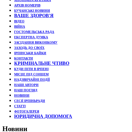
АНОНІМНА КРИТИКА
АРХІВ НОМЕРІВ
БУЧАНСЬКІ НОВИНИ
ВАШЕ ЗДОРОВ'Я
ВІДЕО
ВІЙНА
ГОСТОМЕЛЬСЬКА РАДА
ЕКСПЕРТНА ДУМКА
ЗАСІДАННЯ ВИКОНКОМУ
ЗАХОДЬ ДО СВОЇХ
ІРПІНСЬКИ БАЙКИ
КОНТАКТИ
КРИМІНАЛЬНЕ ЧТИВО
КУДИ ПІТИ В ІРПЕНІ
МІСЦЕ ПІД СОНЦЕМ
НАДЗВИЧАЙНІ ПОДЇЇ
НАШІ АВТОРИ
НАШ ПОГЛЯД
НОВИНИ
СЕСІЇ ІРПІНЬРАДИ
СТАТТІ
ФОТОГАЛЕРЕЯ
ЮРИДИЧНА ДОПОМОГА
Новини