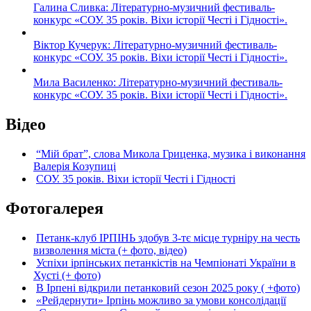
Галина Сливка: Літературно-музичний фестиваль-
конкурс «СОУ. 35 років. Віхи історії Честі і Гідності».
Віктор Кучерук: Літературно-музичний фестиваль-
конкурс «СОУ. 35 років. Віхи історії Честі і Гідності».
Мила Василенко: Літературно-музичний фестиваль-
конкурс «СОУ. 35 років. Віхи історії Честі і Гідності».
Відео
“Мій брат”, слова Микола Гриценка, музика і виконання
Валерія Козупиці
СОУ. 35 років. Віхи історії Честі і Гідності
Фотогалерея
Петанк-клуб ІРПІНЬ здобув 3-тє місце турніру на честь
визволення міста (+ фото, відео)
Успіхи ірпінських петанкістів на Чемпіонаті України в
Хусті (+ фото)
В Ірпені відкрили петанковий сезон 2025 року ( +фото)
«Рейдернути» Ірпінь можливо за умови консолідації