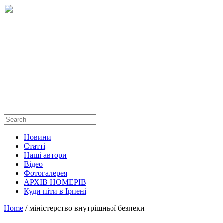
Новини
Статті
Наші автори
Відео
Фотогалерея
АРХІВ НОМЕРІВ
Куди піти в Ірпені
Home
/
міністерство внутрішньої безпеки