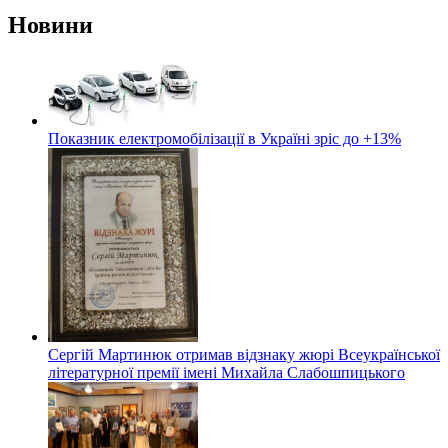
Новини
Показник електромобілізації в Україні зріс до +13%
Сергій Мартинюк отримав відзнаку жюрі Всеукраїнської
літературної премії імені Михайла Слабошпицького