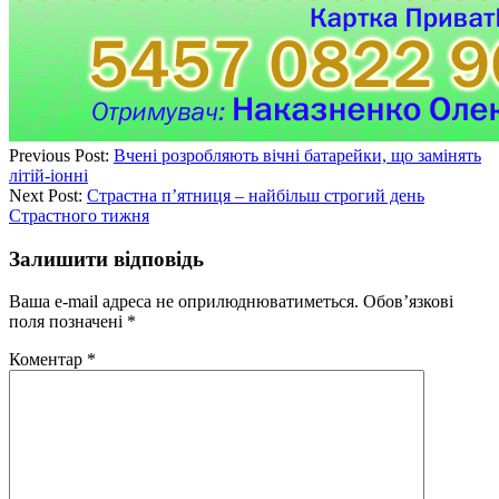
Previous Post:
Вчені розробляють вічні батарейки, що замінять
літій-іонні
Next Post:
Страстна п’ятниця – найбільш строгий день
Страстного тижня
Залишити відповідь
Ваша e-mail адреса не оприлюднюватиметься.
Обов’язкові
поля позначені
*
Коментар
*