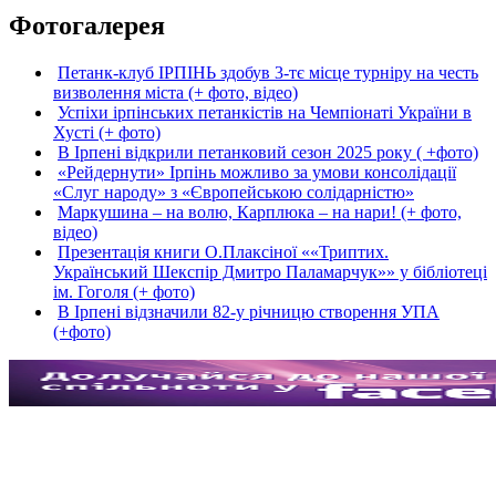
Фотогалерея
Петанк-клуб ІРПІНЬ здобув 3-тє місце турніру на честь
визволення міста (+ фото, відео)
Успіхи ірпінських петанкістів на Чемпіонаті України в
Хусті (+ фото)
В Ірпені відкрили петанковий сезон 2025 року ( +фото)
«Рейдернути» Ірпінь можливо за умови консолідації
«Слуг народу» з «Європейською солідарністю»
Маркушина – на волю, Карплюка – на нари! (+ фото,
відео)
Презентація книги О.Плаксіної ««Триптих.
Український Шекспір Дмитро Паламарчук»» у бібліотеці
ім. Гоголя (+ фото)
В Ірпені відзначили 82-у річницю створення УПА
(+фото)