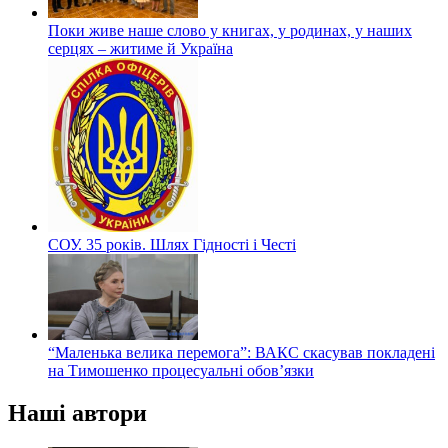
Поки живе наше слово у книгах, у родинах, у наших
серцях – житиме й Україна
СОУ. 35 років. Шлях Гідності і Честі
“Маленька велика перемога”: ВАКС скасував покладені
на Тимошенко процесуальні обов’язки
Наші автори