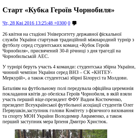
Старт «Кубка Героїв Чорнобиля»
Чт, 28 Кві 2016 13:25:48 +0300
0
26 квітня на стадіоні Університету державної фіскальної
служби України стартував традиційний міжнародний турнір з
футболу серед студентських команд «Кубок Героїв
Чорнобиля», присвячений 30-й річниці з дня трагедії на
Чорнобильській АЕС.
У турнірі беруть участь 4 команди: студентська збірна України,
чинний чемпіон України серед ВНЗ – СК «КНТЕУ-
Меркурій», а також студентські збірні Білорусі та Молдови.
Баталіям на футбольному полі передувала офіційна церемонія
покладання квітів до обеліска Героїв Чорнобиля, в якій взяли
участь перший віце-президент ФФУ Вадим Костюченко,
президент Всеукраїнської футбольної асоціації студентів Олег
Первушкін,заступник голови Комітету з фізичного виховання
та спорту МОН України Володимир Авраменко, а також
перший заступник мера Ірпеня Дмитро Христюк.