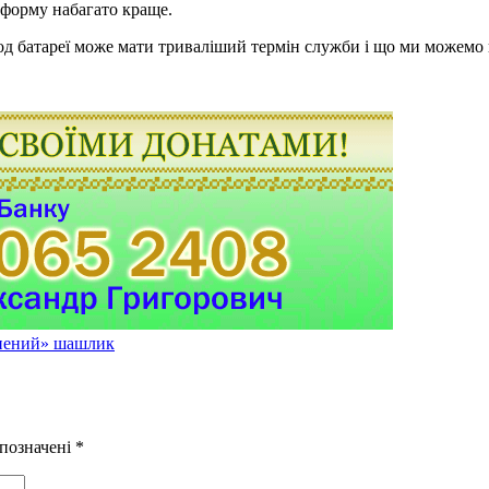
форму набагато краще.
 батареї може мати триваліший термін служби і що ми можемо вті
онений» шашлик
 позначені
*