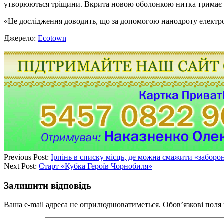
утворюються тріщини. Вкрита новою оболонкою нитка тримає 
«Це дослідження доводить, що за допомогою нанодроту електрод
Джерело:
Ecotown
Previous Post:
Ірпінь в списку місць, де можна смажити «забор
Next Post:
Старт «Кубка Героїв Чорнобиля»
Залишити відповідь
Ваша e-mail адреса не оприлюднюватиметься.
Обов’язкові поля