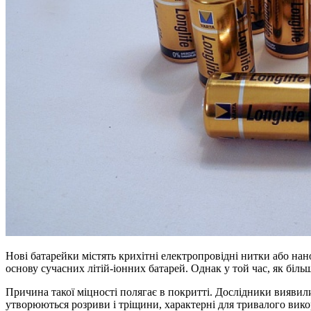
Нові батарейки містять крихітні електропровідні нитки або нан
основу сучасних літій-іонних батарей. Однак у той час, як біль
Причина такої міцності полягає в покритті. Дослідники вияви
утворюються розриви і тріщини, характерні для тривалого вико