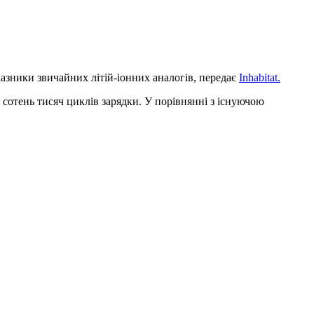
казники звичайних літій-іонних аналогів, передає
Іnhabitat.
 сотень тисяч циклів зарядки. У порівнянні з існуючою