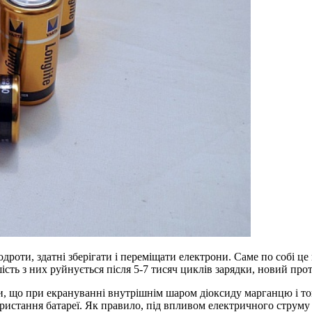
одроти, здатні зберігати і переміщати електрони. Саме по собі це
шість з них руйнується після 5-7 тисяч циклів зарядки, новий пр
ли, що при екрануванні внутрішнім шаром діоксиду марганцю і 
ристання батареї. Як правило, під впливом електричного струму