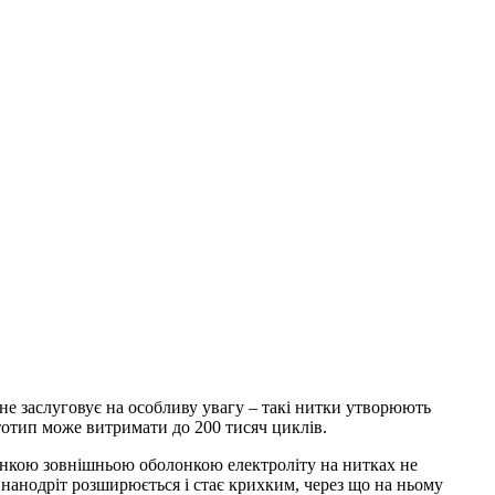
 не заслуговує на особливу увагу – такі нитки утворюють
ототип може витримати до 200 тисяч циклів.
тонкою зовнішньою оболонкою електроліту на нитках не
 нанодріт розширюється і стає крихким, через що на ньому