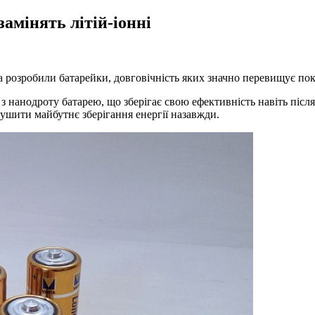
замінять літій-іонні
та розробили батарейки, довговічність яких значно перевищує по
з нанодроту батарею, що зберігає свою ефективність навіть після
рушити майбутнє зберігання енергії назавжди.