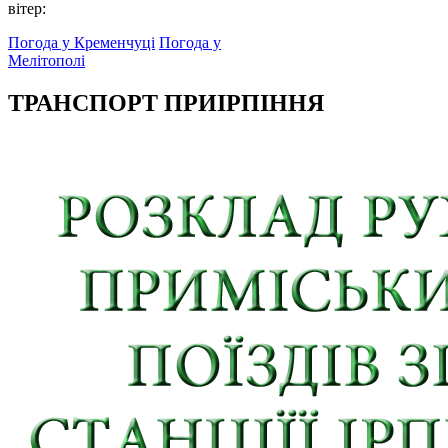
вітер:
Погода у Кременчуці
Погода у
Мелітополі
ТРАНСПОРТ ПРИІРПІННЯ