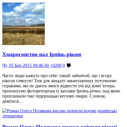
Хмарогонство над Ірпінь-рікою
Чт, 05 Бер 2015 09:46:30 +0200
0
Часто люди кажуть про себе: такий зайнятий, що і вгору
ніколи глянути! Тож для занадто завантажених поточними
справами, які не дають змоги відвести очі від комп’ютера,
пропонуємо фоторепортаж із заплави Ірпінь-річки, над якою
пропливали такі чудернацькі весняні хмари. Словом,
дивіться…
Роман Олега Полякова високо оцінили відомі