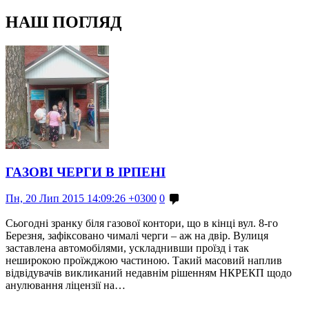
НАШ ПОГЛЯД
ГАЗОВІ ЧЕРГИ В ІРПЕНІ
Пн, 20 Лип 2015 14:09:26 +0300
0
Сьогодні зранку біля газової контори, що в кінці вул. 8-го
Березня, зафіксовано чималі черги – аж на двір. Вулиця
заставлена автомобілями, ускладнивши проїзд і так
неширокою проїжджою частиною. Такий масовий наплив
відвідувачів викликаний недавнім рішенням НКРЕКП щодо
анулювання ліцензії на…