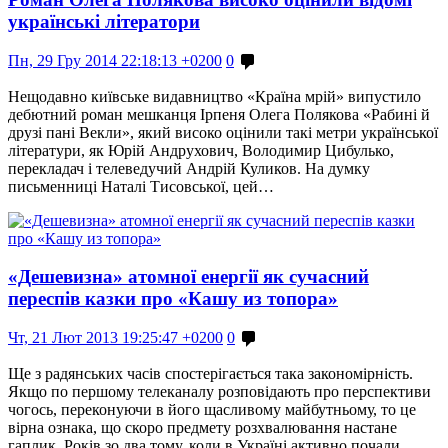
українські літератори
Пн, 29 Гру 2014 22:18:13 +0200
0
Нещодавно київське видавництво «Країна мрій» випустило
дебютний роман мешканця Ірпеня Олега Полякова «Рабині й
друзі пані Векли», який високо оцінили такі метри української
літератури, як Юрій Андрухович, Володимир Цибулько,
перекладач і телеведучий Андрій Куликов. На думку
письменниці Наталі Тисовської, цей…
«Дешевизна» атомної енергії як сучасний
переспів казки про «Кашу из топора»
Чт, 21 Лют 2013 19:25:47 +0200
0
Ще з радянських часів спостерігається така закономірність.
Якщо по першому телеканалу розповідають про перспективи
чогось, переконуючи в його щасливому майбутньому, то це
вірна ознака, що скоро предмету розхвалювання настане
гаплик. Років зо два тому, коли в Україні активно почали