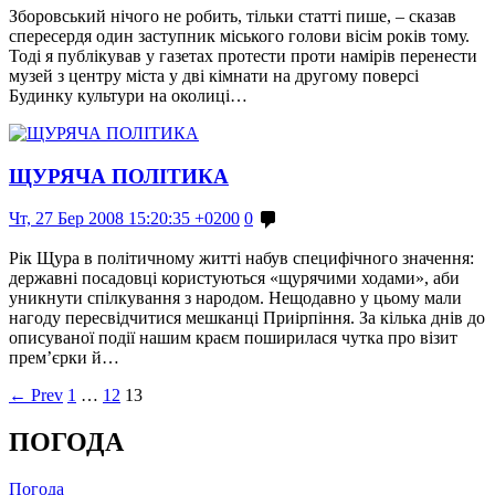
Зборовський нічого не робить, тільки статті пише, – сказав
спересердя один заступник міського голови вісім років тому.
Тоді я публікував у газетах протести проти намірів перенести
музей з центру міста у дві кімнати на другому поверсі
Будинку культури на околиці…
ЩУРЯЧА ПОЛІТИКА
Чт, 27 Бер 2008 15:20:35 +0200
0
Рік Щура в політичному житті набув специфічного значення:
державні посадовці користуються «щурячими ходами», аби
уникнути спілкування з народом. Нещодавно у цьому мали
нагоду пересвідчитися мешканці Приірпіння. За кілька днів до
описуваної події нашим краєм поширилася чутка про візит
прем’єрки й…
← Prev
1
…
12
13
ПОГОДА
Погода