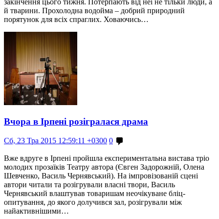
закінчення цього тижня. Потерпають від неї не тільки люди, а
й тварини. Прохолодна водойма – добрий природний
порятунок для всіх спраглих. Ховаючись…
Вчора в Ірпені розігралася драма
Сб, 23 Тра 2015 12:59:11 +0300
0
Вже вдруге в Ірпені пройшла експериментальна вистава тріо
молодих прозаїків Театру автора (Євген Задорожній, Олена
Шевченко, Василь Чернявський). На імпровізованій сцені
автори читали та розігрували власні твори, Василь
Чернявський влаштував товаришам неочікуване бліц-
опитування, до якого долучився зал, розігрували між
найактивнішими…