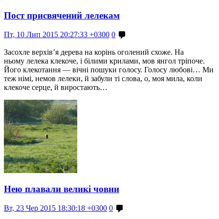
Пост присвячений лелекам
Пт, 10 Лип 2015 20:27:33 +0300
0
Засохле верхів’я дерева на корінь оголений схоже. На
ньому лелека клекоче, і білими крилами, мов янгол тріпоче.
Його клекотання — вічні пошуки голосу. Голосу любові… Ми
теж німі, немов лелеки, й забули ті слова, о, моя мила, коли
клекоче серце, й виростають…
Нею плавали великі човни
Вт, 23 Чер 2015 18:30:18 +0300
0