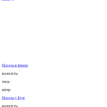
Погода в
Ірпені
вологість:
тиск:
вітер:
Погода у
Бучі
вологість: