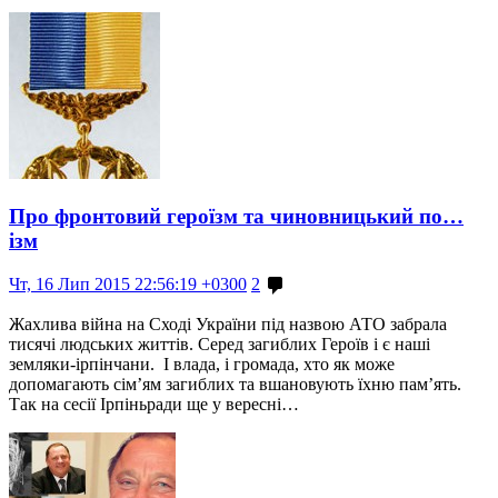
Про фронтовий героїзм та чиновницький по…
ізм
Чт, 16 Лип 2015 22:56:19 +0300
2
Жахлива війна на Сході України під назвою АТО забрала
тисячі людських життів. Серед загиблих Героїв і є наші
земляки-ірпінчани. І влада, і громада, хто як може
допомагають сім’ям загиблих та вшановують їхню пам’ять.
Так на сесії Ірпіньради ще у вересні…