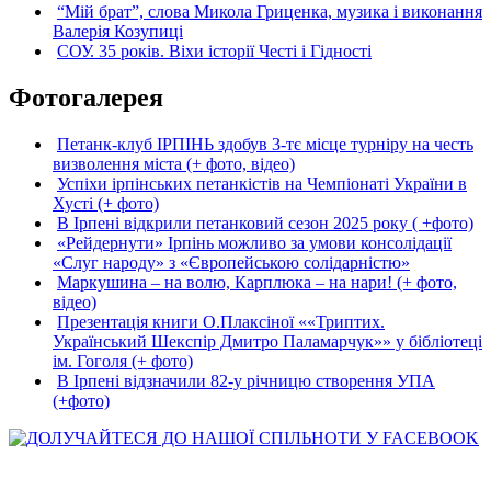
“Мій брат”, слова Микола Гриценка, музика і виконання
Валерія Козупиці
СОУ. 35 років. Віхи історії Честі і Гідності
Фотогалерея
Петанк-клуб ІРПІНЬ здобув 3-тє місце турніру на честь
визволення міста (+ фото, відео)
Успіхи ірпінських петанкістів на Чемпіонаті України в
Хусті (+ фото)
В Ірпені відкрили петанковий сезон 2025 року ( +фото)
«Рейдернути» Ірпінь можливо за умови консолідації
«Слуг народу» з «Європейською солідарністю»
Маркушина – на волю, Карплюка – на нари! (+ фото,
відео)
Презентація книги О.Плаксіної ««Триптих.
Український Шекспір Дмитро Паламарчук»» у бібліотеці
ім. Гоголя (+ фото)
В Ірпені відзначили 82-у річницю створення УПА
(+фото)