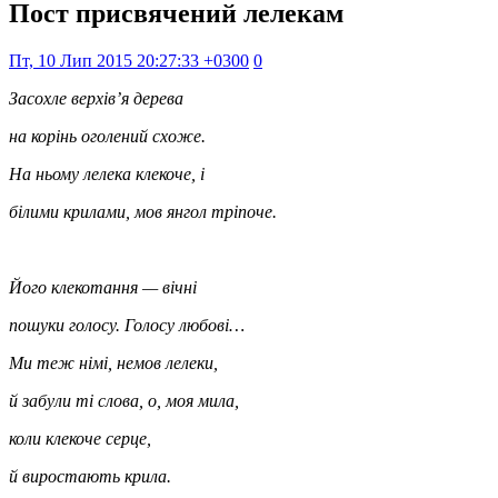
Пост присвячений лелекам
Пт, 10 Лип 2015 20:27:33 +0300
0
Засохле верхів’я дерева
на корінь оголений схоже.
На ньому лелека клекоче, і
білими крилами, мов янгол тріпоче.
Його клекотання — вічні
пошуки голосу. Голосу любові…
Ми теж німі, немов лелеки,
й забули ті слова, о, моя мила,
коли клекоче серце,
й виростають крила.