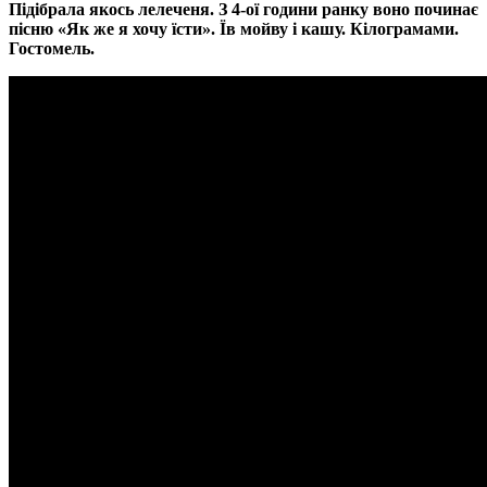
Підібрала якось лелеченя. З 4-ої години ранку воно починає
пісню «Як же я хочу їсти». Їв мойву і кашу. Кілограмами.
Гостомель.