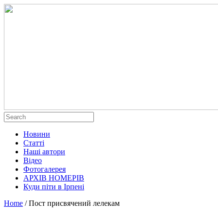
Новини
Статті
Наші автори
Відео
Фотогалерея
АРХІВ НОМЕРІВ
Куди піти в Ірпені
Home
/
Пост присвячений лелекам