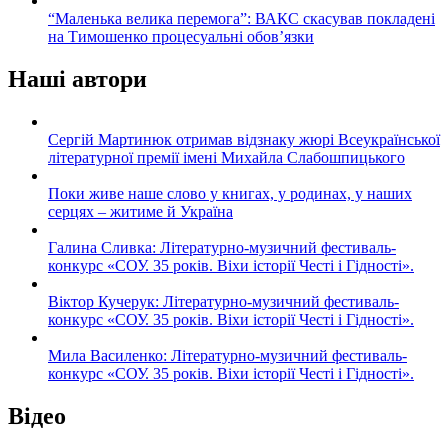
“Маленька велика перемога”: ВАКС скасував покладені
на Тимошенко процесуальні обов’язки
Наші автори
Сергій Мартинюк отримав відзнаку жюрі Всеукраїнської
літературної премії імені Михайла Слабошпицького
Поки живе наше слово у книгах, у родинах, у наших
серцях – житиме й Україна
Галина Сливка: Літературно-музичний фестиваль-
конкурс «СОУ. 35 років. Віхи історії Честі і Гідності».
Віктор Кучерук: Літературно-музичний фестиваль-
конкурс «СОУ. 35 років. Віхи історії Честі і Гідності».
Мила Василенко: Літературно-музичний фестиваль-
конкурс «СОУ. 35 років. Віхи історії Честі і Гідності».
Відео