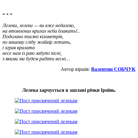
* * *
Лелеки, лелеки — ви вже недалеко,
на втомлених крилах неба блакить!..
Подолано тисячі кілометрів,
по вашому сліду жайвір летить,
і зграя крилата
несе нам із раю забуті пісні,
з якими ми будем радіти весні…
Автор віршів:
Валентин СОБЧУК
Лелека харчується в заплаві річки Ірпінь.