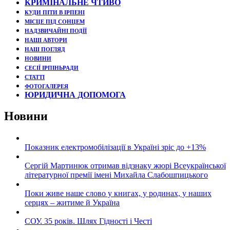
КРИМІНАЛЬНЕ ЧТИВО
КУДИ ПІТИ В ІРПЕНІ
МІСЦЕ ПІД СОНЦЕМ
НАДЗВИЧАЙНІ ПОДЇЇ
НАШІ АВТОРИ
НАШ ПОГЛЯД
НОВИНИ
СЕСІЇ ІРПІНЬРАДИ
СТАТТІ
ФОТОГАЛЕРЕЯ
ЮРИДИЧНА ДОПОМОГА
Новини
Показник електромобілізації в Україні зріс до +13%
Сергій Мартинюк отримав відзнаку жюрі Всеукраїнської
літературної премії імені Михайла Слабошпицького
Поки живе наше слово у книгах, у родинах, у наших
серцях – житиме й Україна
СОУ. 35 років. Шлях Гідності і Честі