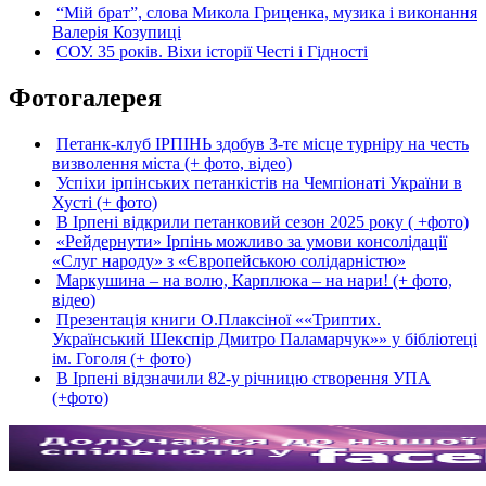
“Мій брат”, слова Микола Гриценка, музика і виконання
Валерія Козупиці
СОУ. 35 років. Віхи історії Честі і Гідності
Фотогалерея
Петанк-клуб ІРПІНЬ здобув 3-тє місце турніру на честь
визволення міста (+ фото, відео)
Успіхи ірпінських петанкістів на Чемпіонаті України в
Хусті (+ фото)
В Ірпені відкрили петанковий сезон 2025 року ( +фото)
«Рейдернути» Ірпінь можливо за умови консолідації
«Слуг народу» з «Європейською солідарністю»
Маркушина – на волю, Карплюка – на нари! (+ фото,
відео)
Презентація книги О.Плаксіної ««Триптих.
Український Шекспір Дмитро Паламарчук»» у бібліотеці
ім. Гоголя (+ фото)
В Ірпені відзначили 82-у річницю створення УПА
(+фото)