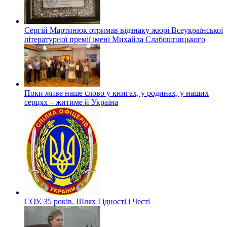
Сергій Мартинюк отримав відзнаку жюрі Всеукраїнської
літературної премії імені Михайла Слабошпицького
Поки живе наше слово у книгах, у родинах, у наших
серцях – житиме й Україна
СОУ. 35 років. Шлях Гідності і Честі