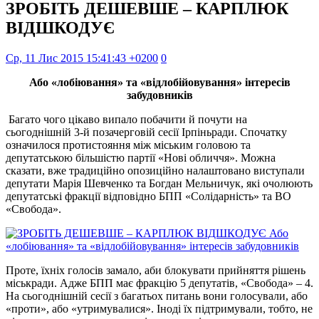
ЗРОБІТЬ ДЕШЕВШЕ – КАРПЛЮК
ВІДШКОДУЄ
Ср, 11 Лис 2015 15:41:43 +0200
0
Або «лобіювання» та «відлобійовування» інтересів
забудовників
Багато чого цікаво випало побачити й почути на
сьогоднішній 3-й позачерговій сесії Ірпіньради. Спочатку
означилося протистояння між міським головою та
депутатською більшістю партії «Нові обличчя». Можна
сказати, вже традиційно опозиційно налаштовано виступали
депутати Марія Шевченко та Богдан Мельничук, які очолюють
депутатські фракції відповідно БПП «Солідарність» та ВО
«Свобода».
Проте, їхніх голосів замало, аби блокувати прийняття рішень
міськради. Адже БПП має фракцію 5 депутатів, «Свобода» – 4.
На сьогоднішній сесії з багатьох питань вони голосували, або
«проти», або «утримувалися». Іноді їх підтримували, тобто, не