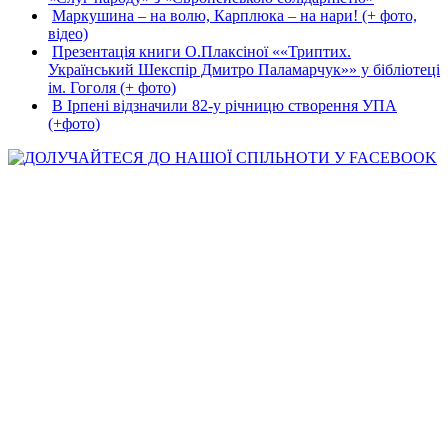
Маркушина – на волю, Карплюка – на нари! (+ фото,
відео)
Презентація книги О.Плаксіної ««Триптих.
Український Шекспір Дмитро Паламарчук»» у бібліотеці
ім. Гоголя (+ фото)
В Ірпені відзначили 82-у річницю створення УПА
(+фото)