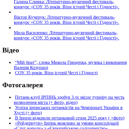
Галина Сливка: Літературно-музичний фестиваль-
конкурс «СОУ. 35 років. Віхи історії Честі і Гідності».
Віктор Кучерук: Літературно-музичний фестиваль-
конкурс «СОУ. 35 років. Віхи історії Честі і Гідності».
Мила Василенко: Літературно-музичний фестиваль-
конкурс «СОУ. 35 років. Віхи історії Честі і Гідності».
Відео
“Мій брат”, слова Микола Гриценка, музика і виконання
Валерія Козупиці
СОУ. 35 років. Віхи історії Честі і Гідності
Фотогалерея
Петанк-клуб ІРПІНЬ здобув 3-тє місце турніру на честь
визволення міста (+ фото, відео)
Успіхи ірпінських петанкістів на Чемпіонаті України в
Хусті (+ фото)
В Ірпені відкрили петанковий сезон 2025 року ( +фото)
«Рейдернути» Ірпінь можливо за умови консолідації
«Слуг народу» з «Європейською солідарністю»