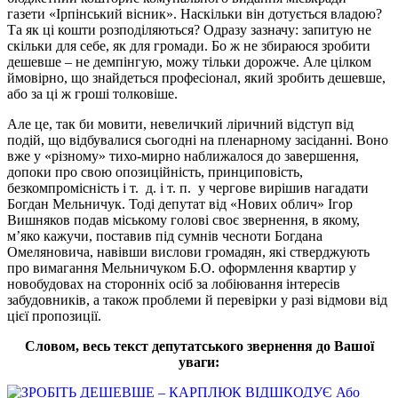
газети «Ірпінський вісник». Наскільки він дотується владою?
Та як ці кошти розподіляються? Одразу зазначу: запитую не
скільки для себе, як для громади. Бо ж не збираюся зробити
дешевше – не демпінгую, можу тільки дорожче. Але цілком
ймовірно, що знайдеться професіонал, який зробить дешевше,
або за ці ж гроші толковіше.
Але це, так би мовити, невеличкий ліричний відступ від
подій, що відбувалися сьогодні на пленарному засіданні. Воно
вже у «різному» тихо-мирно наближалося до завершення,
допоки про свою опозиційність, принциповість,
безкомпромісність і т. д. і т. п. у чергове вирішив нагадати
Богдан Мельничук. Тоді депутат від «Нових облич» Ігор
Вишняков подав міському голові своє звернення, в якому,
м’яко кажучи, поставив під сумнів чесноти Богдана
Омеляновича, навівши вислови громадян, які стверджують
про вимагання Мельничуком Б.О. оформлення квартир у
новобудовах на сторонніх осіб за лобіювання інтересів
забудовників, а також проблеми й перевірки у разі відмови від
цієї пропозиції.
Словом, весь текст депутатського звернення до Вашої
уваги: