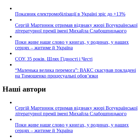
Показник електромобілізації в Україні зріс до +13%
Сергій Мартинюк отримав відзнаку жюрі Всеукраїнської
літературної премії імені Михайла Слабошпицького
Поки живе наше слово у книгах, у родинах, у наших
серцях – житиме й Україна
СОУ. 35 років. Шлях Гідності і Честі
“Маленька велика перемога”: ВАКС скасував покладені
на Тимошенко процесуальні обов’язки
Наші автори
Сергій Мартинюк отримав відзнаку жюрі Всеукраїнської
літературної премії імені Михайла Слабошпицького
Поки живе наше слово у книгах, у родинах, у наших
серцях – житиме й Україна