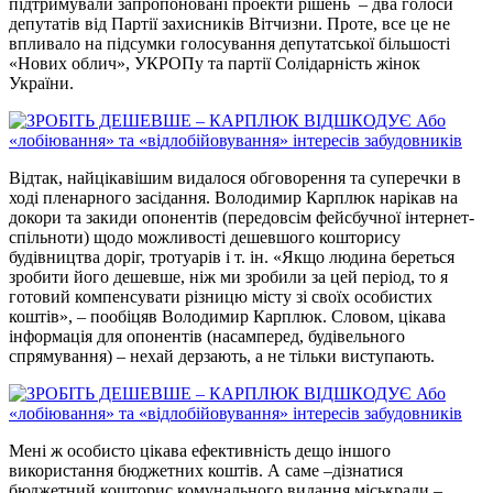
підтримували запропоновані проекти рішень – два голоси
депутатів від Партії захисників Вітчизни. Проте, все це не
впливало на підсумки голосування депутатської більшості
«Нових облич», УКРОПу та партії Солідарність жінок
України.
Відтак, найцікавішим видалося обговорення та суперечки в
ході пленарного засідання. Володимир Карплюк нарікав на
докори та закиди опонентів (передовсім фейсбучної інтернет-
спільноти) щодо можливості дешевшого кошторису
будівництва доріг, тротуарів і т. ін. «Якщо людина береться
зробити його дешевше, ніж ми зробили за цей період, то я
готовий компенсувати різницю місту зі своїх особистих
коштів», – пообіцяв Володимир Карплюк. Словом, цікава
інформація для опонентів (насамперед, будівельного
спрямування) – нехай дерзають, а не тільки виступають.
Мені ж особисто цікава ефективність дещо іншого
використання бюджетних коштів. А саме –дізнатися
бюджетний кошторис комунального видання міськради –