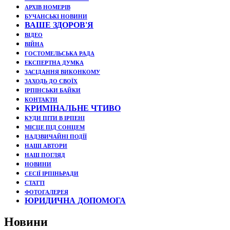
АРХІВ НОМЕРІВ
БУЧАНСЬКІ НОВИНИ
ВАШЕ ЗДОРОВ'Я
ВІДЕО
ВІЙНА
ГОСТОМЕЛЬСЬКА РАДА
ЕКСПЕРТНА ДУМКА
ЗАСІДАННЯ ВИКОНКОМУ
ЗАХОДЬ ДО СВОЇХ
ІРПІНСЬКИ БАЙКИ
КОНТАКТИ
КРИМІНАЛЬНЕ ЧТИВО
КУДИ ПІТИ В ІРПЕНІ
МІСЦЕ ПІД СОНЦЕМ
НАДЗВИЧАЙНІ ПОДЇЇ
НАШІ АВТОРИ
НАШ ПОГЛЯД
НОВИНИ
СЕСІЇ ІРПІНЬРАДИ
СТАТТІ
ФОТОГАЛЕРЕЯ
ЮРИДИЧНА ДОПОМОГА
Новини