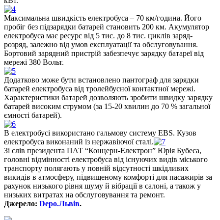
кВт.
Максимальна швидкість електробуса – 70 км/година. Його
пробіг без підзарядки батарей становить 200 км. Акумулятор
електробуса має ресурс від 5 тис. до 8 тис. циклів заряд-
розряд, залежно від умов експлуатації та обслуговування.
Бортовий зарядний пристрій забезпечує зарядку батареї від
мережі 380 Вольт.
Додатково може бути встановлено пантограф для зарядки
батарей електробуса від тролейбусної контактної мережі.
Характеристики батарей дозволяють зробити швидку зарядку
батарей високим струмом (за 15-20 хвилин до 70 % загальної
ємності батарей).
В електробусі використано гальмову систему EBS. Кузов
електробуса виконаний із нержавіючої сталі.
Зі слів президента ПАТ “Концерн-Електрон” Юрія Бубеса,
головні відмінності електробуса від існуючих видів міського
транспорту полягають у повній відсутності шкідливих
викидів в атмосферу, підвищеному комфорті для пасажирів за
рахунок низького рівня шуму й вібрації в салоні, а також у
низьких витратах на обслуговування та ремонт.
Джерело:
Depo.Львів
.