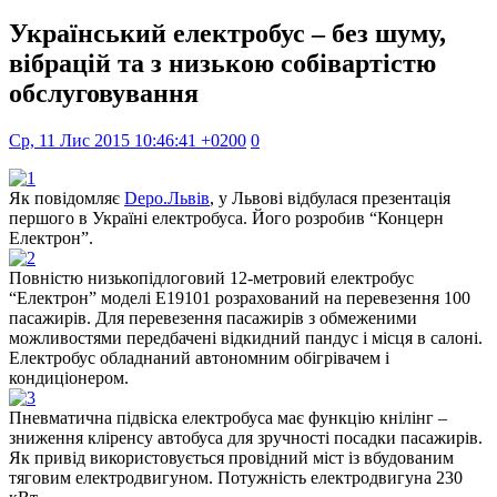
Український електробус – без шуму,
вібрацій та з низькою собівартістю
обслуговування
Ср, 11 Лис 2015 10:46:41 +0200
0
Як повідомляє
Depo.Львів
, у Львові відбулася презентація
першого в Україні електробуса. Його розробив “Концерн
Електрон”.
Повністю низькопідлоговий 12-метровий електробус
“Електрон” моделі Е19101 розрахований на перевезення 100
пасажирів. Для перевезення пасажирів з обмеженими
можливостями передбачені відкидний пандус і місця в салоні.
Електробус обладнаний автономним обігрівачем і
кондиціонером.
Пневматична підвіска електробуса має функцію кнілінг –
зниження кліренсу автобуса для зручності посадки пасажирів.
Як привід використовується провідний міст із вбудованим
тяговим електродвигуном. Потужність електродвигуна 230