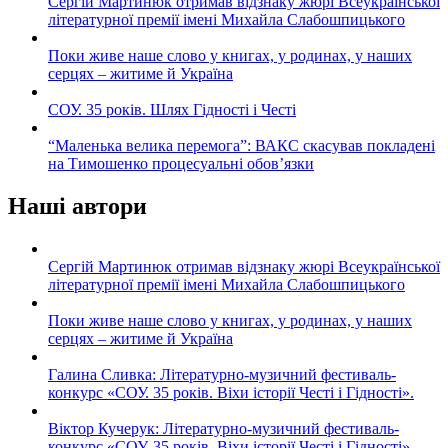
Сергій Мартинюк отримав відзнаку жюрі Всеукраїнської
літературної премії імені Михайла Слабошпицького
Поки живе наше слово у книгах, у родинах, у наших
серцях – житиме й Україна
СОУ. 35 років. Шлях Гідності і Честі
“Маленька велика перемога”: ВАКС скасував покладені
на Тимошенко процесуальні обов’язки
Наші автори
Сергій Мартинюк отримав відзнаку жюрі Всеукраїнської
літературної премії імені Михайла Слабошпицького
Поки живе наше слово у книгах, у родинах, у наших
серцях – житиме й Україна
Галина Сливка: Літературно-музичний фестиваль-
конкурс «СОУ. 35 років. Віхи історії Честі і Гідності».
Віктор Кучерук: Літературно-музичний фестиваль-
конкурс «СОУ. 35 років. Віхи історії Честі і Гідності».