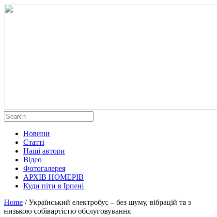
Новини
Статті
Наші автори
Відео
Фотогалерея
АРХІВ НОМЕРІВ
Куди піти в Ірпені
Home
/
Український електробус – без шуму, вібрацій та з
низькою собівартістю обслуговування