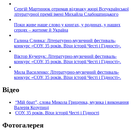
Сергій Мартинюк отримав відзнаку жюрі Всеукраїнської
літературної премії імені Михайла Слабошпицького
Поки живе наше слово у книгах, у родинах, у наших
серцях – житиме й Україна
Галина Сливка: Літературно-музичний фестиваль-
конкурс «СОУ. 35 років. Віхи історії Честі і Гідності».
Віктор Кучерук: Літературно-музичний фестиваль-
конкурс «СОУ. 35 років. Віхи історії Честі і Гідності».
Мила Василенко: Літературно-музичний фестиваль-
конкурс «СОУ. 35 років. Віхи історії Честі і Гідності».
Відео
“Мій брат”, слова Микола Гриценка, музика і виконання
Валерія Козупиці
СОУ. 35 років. Віхи історії Честі і Гідності
Фотогалерея