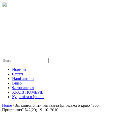
Новини
Статті
Наші автори
Відео
Фотогалерея
АРХІВ НОМЕРІВ
Куди піти в Ірпені
Home
/
Загальнополітична газета Ірпінського краю “Зоря
Приірпіння” №2(29) 19. 10. 2010