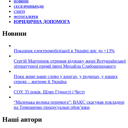
НОВИНИ
СЕСІЇ ІРПІНЬРАДИ
СТАТТІ
ФОТОГАЛЕРЕЯ
ЮРИДИЧНА ДОПОМОГА
Новини
Показник електромобілізації в Україні зріс до +13%
Сергій Мартинюк отримав відзнаку жюрі Всеукраїнської
літературної премії імені Михайла Слабошпицького
Поки живе наше слово у книгах, у родинах, у наших
серцях – житиме й Україна
СОУ. 35 років. Шлях Гідності і Честі
“Маленька велика перемога”: ВАКС скасував покладені
на Тимошенко процесуальні обов’язки
Наші автори