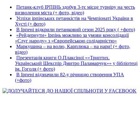
Петанк-клуб ІРПІНЬ здобув 3-тє місце турніру на честь
визволення міста (+ фото, відео)
Успіхи ірпінських петанкістів на Чемпіонаті України в
Хусті (+ фото)
В Ірпені відкрили петанковий сезон 2025 року ( +фото)
«Рейдернути» Ірпінь можливо за умови консолідації
«Слуг народу» з «Європейською солідарністю»
Маркушина – на волю, Карплюка – на нари! (+ фото,
відео)
Презентація книги О.Плаксіної ««Триптих.
Український Шекспір Дмитро Паламарчук»» у бібліотеці
ім. Гоголя (+ фото)
В Ірпені відзначили 82-у річницю створення УПА
(+фото)