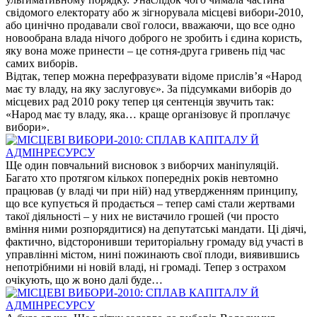
свідомого електорату або ж зігнорувала місцеві вибори-2010,
або цинічно продавали свої голоси, вважаючи, що все одно
новообрана влада нічого доброго не зробить і єдина користь,
яку вона може принести – це сотня-друга гривень під час
самих виборів.
Відтак, тепер можна перефразувати відоме прислів’я «Народ
має ту владу, на яку заслуговує». За підсумками виборів до
місцевих рад 2010 року тепер ця сентенція звучить так:
«Народ має ту владу, яка… краще організовує й проплачує
вибори».
Ще один повчальний висновок з виборчих маніпуляцій.
Багато хто протягом кількох попередніх років невтомно
працював (у владі чи при ній) над утвердженням принципу,
що все купується й продається – тепер самі стали жертвами
такої діяльності – у них не вистачило грошей (чи просто
вміння ними розпорядитися) на депутатські мандати. Ці діячі,
фактично, відсторонивши територіальну громаду від участі в
управлінні містом, нині пожинають свої плоди, виявившись
непотрібними ні новій владі, ні громаді. Тепер з острахом
очікують, що ж воно далі буде…