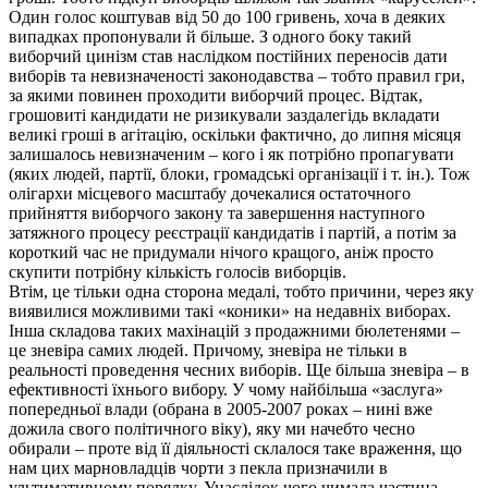
Один голос коштував від 50 до 100 гривень, хоча в деяких
випадках пропонували й більше. З одного боку такий
виборчий цинізм став наслідком постійних переносів дати
виборів та невизначеності законодавства – тобто правил гри,
за якими повинен проходити виборчий процес. Відтак,
грошовиті кандидати не ризикували заздалегідь вкладати
великі гроші в агітацію, оскільки фактично, до липня місяця
залишалось невизначеним – кого і як потрібно пропагувати
(яких людей, партії, блоки, громадські організації і т. ін.). Тож
олігархи місцевого масштабу дочекалися остаточного
прийняття виборчого закону та завершення наступного
затяжного процесу реєстрації кандидатів і партій, а потім за
короткий час не придумали нічого кращого, аніж просто
скупити потрібну кількість голосів виборців.
Втім, це тільки одна сторона медалі, тобто причини, через яку
виявилися можливими такі «коники» на недавніх виборах.
Інша складова таких махінацій з продажними бюлетенями –
це зневіра самих людей. Причому, зневіра не тільки в
реальності проведення чесних виборів. Ще більша зневіра – в
ефективності їхнього вибору. У чому найбільша «заслуга»
попередньої влади (обрана в 2005-2007 роках – нині вже
дожила свого політичного віку), яку ми начебто чесно
обирали – проте від її діяльності склалося таке враження, що
нам цих марновладців чорти з пекла призначили в
ультимативному порядку. Унаслідок чого чимала частина