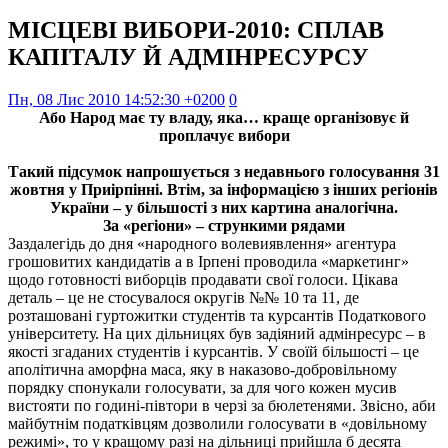
МІСЦЕВІ ВИБОРИ-2010: СПЛАВ
КАПІТАЛУ Й АДМІНРЕСУРСУ
Пн, 08 Лис 2010 14:52:30 +0200
0
Або Народ має ту владу, яка… краще організовує й
проплачує вибори
Такий підсумок напрошується з недавнього голосування 31
жовтня у Приірпінні. Втім, за інформацією з інших регіонів
України – у більшості з них картина аналогічна.
За «регіони» – стрункими рядами
Заздалегідь до дня «народного волевиявлення» агентура
грошовитих кандидатів а в Ірпені проводила «маркетинг»
щодо готовності виборців продавати свої голоси. Цікава
деталь – це не стосувалося округів №№ 10 та 11, де
розташовані гуртожитки студентів та курсантів Податкового
університету. На цих дільницях був задіяний адмінресурс – в
якості згаданих студентів і курсантів. У своїй більшості – це
аполітична аморфна маса, яку в наказово-добровільному
порядку спонукали голосувати, за для чого кожен мусив
вистояти по годині-півтори в черзі за бюлетенями. Звісно, аби
майбутнім податківцям дозволили голосувати в «довільному
режимі», то у кращому разі на дільниці прийшла б десята