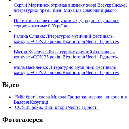
Сергій Мартинюк отримав відзнаку жюрі Всеукраїнської
літературної премії імені Михайла Слабошпицького
Поки живе наше слово у книгах, у родинах, у наших
серцях – житиме й Україна
Галина Сливка: Літературно-музичний фестиваль-
конкурс «СОУ. 35 років. Віхи історії Честі і Гідності».
Віктор Кучерук: Літературно-музичний фестиваль-
конкурс «СОУ. 35 років. Віхи історії Честі і Гідності».
Мила Василенко: Літературно-музичний фестиваль-
конкурс «СОУ. 35 років. Віхи історії Честі і Гідності».
Відео
“Мій брат”, слова Микола Гриценка, музика і виконання
Валерія Козупиці
СОУ. 35 років. Віхи історії Честі і Гідності
Фотогалерея