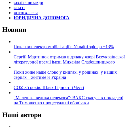
СЕСІЇ ІРПІНЬРАДИ
СТАТТІ
ФОТОГАЛЕРЕЯ
ЮРИДИЧНА ДОПОМОГА
Новини
Показник електромобілізації в Україні зріс до +13%
Сергій Мартинюк отримав відзнаку жюрі Всеукраїнської
літературної премії імені Михайла Слабошпицького
Поки живе наше слово у книгах, у родинах, у наших
серцях – житиме й Україна
СОУ. 35 років. Шлях Гідності і Честі
“Маленька велика перемога”: ВАКС скасував покладені
на Тимошенко процесуальні обов’язки
Наші автори