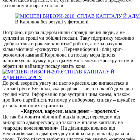
фотошопу й піар-технологій.
В.Карплюк без ретуші у фотошопі.
Потрібно, щоб за лідером йшли справді ідейні люди, а не
куплені за гроші чи обіцяні посади. Таку підтримку можливо
здобути тільки роками кропіткої роботи, а не за рахунок
кількамісячної «розкрутки». Передвиборчий «бліц-кріг»
рекламної кампанії Карплюка на посаду мера Ірпеня
наштовхує на думку, що в цьому місті можна «розкрутити» й
обрати на найвищу посаду навіть коня.
До речі, зверніть увагу на цього красеня, що випасається в
заплаві річки Бучанки, яка розділяє… чи то пак об’єднує два
сусідні міста. Інформацію про зустрічі з цим конем, а також
про його партійність та номер у виборчому списку – шукайте
у своїх поштових скриньках.
«Карусел, карусел, мало денег – пролетел!»
Це так би мовити ліричний відхід перед переходом від
виборчого адмінресурсу до такого ж впливу капіталу на
«народне волевиявлення». На дільницях вільних від
мельниківського адмінресурсу вирішальну роль відгравали
гроші. Тобто підкуп виборців шляхом так званих «каруселей».