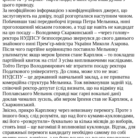
цього приводу.
За неофіційною інформацією з конфіденційних джерел, що
заслуговують на довіру, події розгорталися наступним чином.
Побачивши такі передвиборчі ігрища Петра Мельника, нині
проголошений міським головою, а тоді ще навіть не кандидат
на цю посаду – Володимир Скаржинський – «через голову»
ректора НУДПСУ безпосередньо звернувся до свого давнього
знайомого нині Прем’єр-міністра України Миколи Азарова.
Після чого партійне керівництво поставило Мельнику
ультиматум: якщо мером Ірпеня стане Карплюк – то покладеш
партійний квиток на стіл! З усіма випливаючими наслідками.
Тобто Петро Володимирович міг втратити посаду ректора
Податкового університету. До слова, може хто не знає:
НУДСПУ – це державний навчальний заклад, а не приватна
комерційна структура Мельника. Тож ввімкнувши задній хід,
співочий ректор-депутат (слід визнати, що на відміну від
Поплавського Мельник справді має гарні вокальні дані)
доклав чималих зусиль, аби мером Ірпеня став не Карплюк, а
Скаржинський.
Звісно, прикро Карплюку через невизнану перемогу. Проте з
іншого боку, слід розуміти, що над його кумами-кукловодами,
які його «розкрутили» буквально за кілька місяців до виборів,
стоять інші – ще вагоміші й впливовіші кукловоди. Відтак, для
справжньої перемоги кандидату необхідно самому по собі
являти щось вартісне, а не бути всього-на-всього продуктом