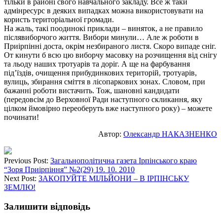
тільки в районі свого навчального закладу. Все ж таки
адмінресурс в деяких випадках можна використовувати на
користь територіальної громади.
На жаль, такі поодинокі приклади – виняток, а не правило
післявиборчого життя. Вибори минули… Але ж роботи в
Приірпінні доста, окрім незбираного листя. Скоро випаде сніг.
От кинути б всю цю виборчу масовку на розчищення від снігу
та льоду наших тротуарів та доріг. А ще на фарбування
під’їздів, очищення прибудинкових територій, тротуарів,
вулиць, збирання сміття в лісопаркових зонах. Словом, при
бажанні роботи вистачить. Тож, шановні кандидати
(передовсім до Верховної Ради наступного скликання, яку
цілком ймовірно переоберуть вже наступного року) – можете
починати!
Автор:
Олександр НАКАЗНЕНКО
Previous Post:
Загальнополітична газета Ірпінського краю
“Зоря Приірпіння” №2(29) 19. 10. 2010
Next Post:
ЗАКОПУЙТЕ МІЛЬЙОНИ – В ІРПІНСЬКУ
ЗЕМЛЮ!
Залишити відповідь