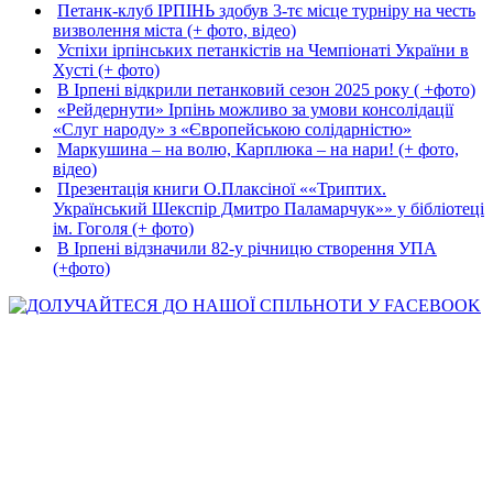
Петанк-клуб ІРПІНЬ здобув 3-тє місце турніру на честь
визволення міста (+ фото, відео)
Успіхи ірпінських петанкістів на Чемпіонаті України в
Хусті (+ фото)
В Ірпені відкрили петанковий сезон 2025 року ( +фото)
«Рейдернути» Ірпінь можливо за умови консолідації
«Слуг народу» з «Європейською солідарністю»
Маркушина – на волю, Карплюка – на нари! (+ фото,
відео)
Презентація книги О.Плаксіної ««Триптих.
Український Шекспір Дмитро Паламарчук»» у бібліотеці
ім. Гоголя (+ фото)
В Ірпені відзначили 82-у річницю створення УПА
(+фото)