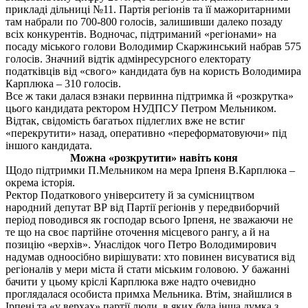
прикладі дільниці №11. Партія регіонів та її мажоритарними
там набрали по 700-800 голосів, залишивши далеко позаду
всіх конкурентів. Водночас, підтриманий «регіонами» на
посаду міського голови Володимир Скаржинський набрав 575
голосів. Значний відтік адмінресурсного електорату
податківців від «свого» кандидата був на користь Володимира
Карплюка – 310 голосів.
Все ж таки далася взнаки первинна підтримка й «розкрутка»
цього кандидата ректором НУДПСУ Петром Мельником.
Відтак, свідомість багатьох підлеглих вже не встиг
«перекрутити» назад, оперативно «переформатовуючи» під
іншого кандидата.
Можна «розкрутити» навіть коня
Щодо підтримки П.Мельником на мера Ірпеня В.Карплюка –
окрема історія.
Ректор Податкового університету й за сумісництвом
народний депутат ВР від Партії регіонів у передвиборчий
період поводився як господар всього Ірпеня, не зважаючи не
те що на своє партійне оточення місцевого рангу, а й на
позицію «верхів». Унаслідок чого Петро Володимирович
надумав одноосібно вирішувати: хто повинен висуватися від
регіоналів у мери міста й стати міським головою. У бажанні
бачити у цьому кріслі Карплюка вже надто очевидно
проглядалася особиста примха Мельника. Втім, знайшлися в
Ірпені та «у верхах» партії люди, в яких була інша думка з