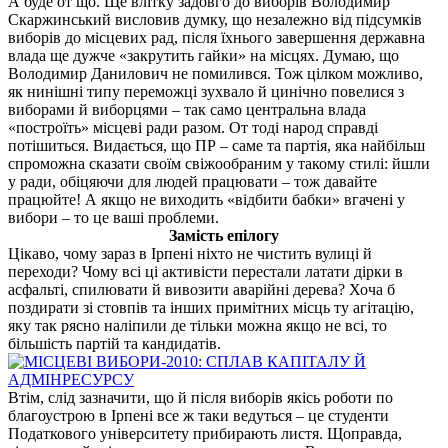
А буде от що. Ще влітку задовго до виборів Володимир
Скаржинський висловив думку, що незалежно від підсумків
виборів до місцевих рад, після їхнього завершення державна
влада ще дужче «закрутить гайки» на місцях. Думаю, що
Володимир Данилович не помилився. Тож цілком можливо,
як нинішні типу переможці зухвало й цинічно повелися з
виборами й виборцями – так само центральна влада
«построїть» місцеві ради разом. От тоді народ справді
потішиться. Видається, що ПР – саме та партія, яка найбільш
спроможна сказати своїм свіжообраним у такому стилі: йшли
у ради, обіцяючи для людей працювати – тож давайте
працюйте! А якщо не виходить «відбити бабки» вгачені у
вибори – то це ваші проблеми.
Замість епілогу
Цікаво, чому зараз в Ірпені ніхто не чистить вулиці й
переходи? Чому всі ці активісти перестали латати дірки в
асфальті, спилювати й вивозити аварійні дерева? Хоча б
поздирати зі стовпів та інших примітних місць ту агітацію,
яку так рясно наліпили де тільки можна якщо не всі, то
більшість партій та кандидатів.
Втім, слід зазначити, що й після виборів якісь роботи по
благоустрою в Ірпені все ж таки ведуться – це студенти
Податкового університету прибирають листя. Щоправда,