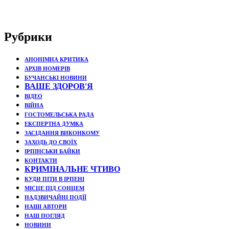
Рубрики
АНОНІМНА КРИТИКА
АРХІВ НОМЕРІВ
БУЧАНСЬКІ НОВИНИ
ВАШЕ ЗДОРОВ'Я
ВІДЕО
ВІЙНА
ГОСТОМЕЛЬСЬКА РАДА
ЕКСПЕРТНА ДУМКА
ЗАСІДАННЯ ВИКОНКОМУ
ЗАХОДЬ ДО СВОЇХ
ІРПІНСЬКИ БАЙКИ
КОНТАКТИ
КРИМІНАЛЬНЕ ЧТИВО
КУДИ ПІТИ В ІРПЕНІ
МІСЦЕ ПІД СОНЦЕМ
НАДЗВИЧАЙНІ ПОДЇЇ
НАШІ АВТОРИ
НАШ ПОГЛЯД
НОВИНИ