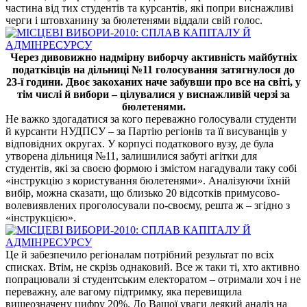
частина від тих студентів та курсантів, які попри виснажливі
черги і штовханину за бюлетенями віддали свій голос.
Через дивовижно надмірну виборчу активність майбутніх
податківців на дільниці №11 голосування затягнулося до
23-ї години. Двоє закоханих наче забувши про все на світі, у
тім числі й вибори – цілувалися у виснажливій черзі за
бюлетенями.
Не важко здогадатися за кого переважно голосували студенти
й курсанти НУДПСУ – за Партію регіонів та її висуванців у
відповідних округах. У корпусі податкового вузу, де була
утворена дільниця №11, залишилися забуті агітки для
студентів, які за своєю формою і змістом нагадували таку собі
«інструкцію з користування бюлетенями». Аналізуючи їхній
вибір, можна сказати, що близько 20 відсотків примусово-
волевиявлених проголосували по-своєму, решта ж – згідно з
«інструкцією».
Це й забезпечило регіоналам потрібний результат по всіх
списках. Втім, не скрізь однаковий. Все ж таки ті, хто активно
попрацювали зі студентським електоратом – отримали хоч і не
переважну, але вагому підтримку, яка перевищила
вищеозначену цифру 20%. До Вашої уваги деякий аналіз на